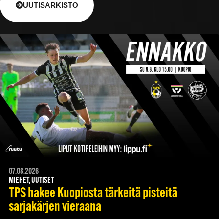
UUTISARKISTO
07.08.2026
MIEHET, UUTISET
TPS hakee Kuopiosta tärkeitä pisteitä
sarjakärjen vieraana