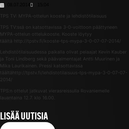
08.07.2014
15:04
TPS TV: MYPA-ottelun kooste ja lehdistötilaisuus
TPS TV:ssä on katsottavissa 3-0-voittoon päättyneen
MYPA-ottelun ottelukooste. Kooste löytyy
täältä http://tpstv.fi/kooste-tps-mypa-3-0-07-07-2014/
Lehdistötilaisuudessa paikalla olivat pelaajat Kevin Kauber
ja Toni Lindberg sekä päävalmentajat Antti Muurinen ja
Mika Laurikainen. Pressi katsottavissa
täältähttp://tpstv.fi/lehdistotilaisuus-tps-mypa-3-0-07-07-
2014/
TPS:n ottelut jatkuvat vierasreissulla Rovaniemelle
lauantaina 12.7. klo 16.00.
LISÄÄ UUTISIA