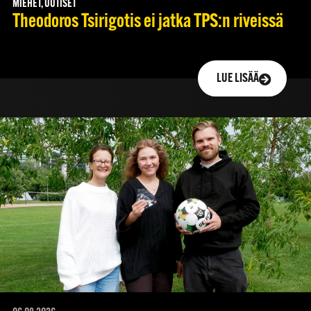
MIEHET, UUTISET
Theodoros Tsirigotis ei jatka TPS:n riveissä
LUE LISÄÄ