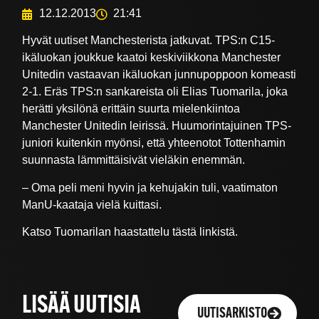
12.12.2013
21:41
Hyvät uutiset Manchesterista jatkuvat. TPS:n C15-
ikäluokan joukkue kaatoi keskiviikkona Manchester
Unitedin vastaavan ikäluokan junnupoppoon komeasti
2-1. Eräs TPS:n sankareista oli Elias Tuomarila, joka
herätti yksilönä erittäin suurta mielenkiintoa
Manchester Unitedin leirissä. Huumorintajuinen TPS-
juniori kuitenkin myönsi, että yhteenotot Tottenhamin
suunnasta lämmittäisivät vieläkin enemmän.
– Oma peli meni hyvin ja kehujakin tuli, vaatimaton
ManU-kaataja vielä kuittasi.
Katso Tuomarilan haastattelu tästä linkistä.
LISÄÄ UUTISIA
UUTISARKISTO