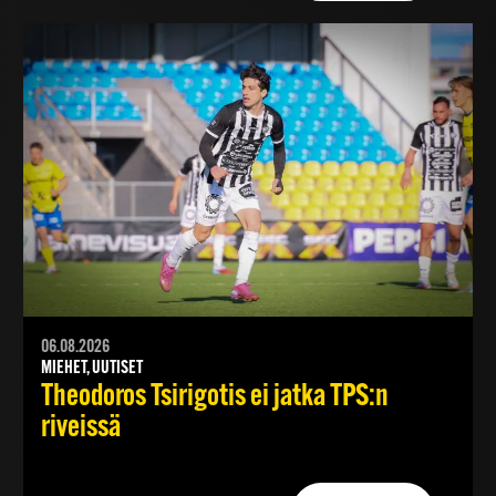
06.08.2026
MIEHET, UUTISET
Theodoros Tsirigotis ei jatka TPS:n
riveissä