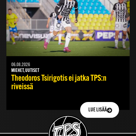
06.08.2026
MIEHET, UUTISET
Theodoros Tsirigotis ei jatka TPS:n
riveissä
LUE LISÄÄ