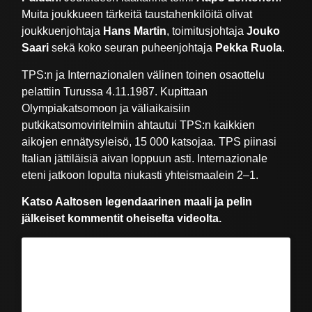
Muita joukkueen tärkeitä taustahenkilöitä olivat
joukkuenjohtaja
Hans Martin
, toimitusjohtaja
Jouko
Saari
sekä koko seuran puheenjohtaja
Pekka Ruola
.
TPS:n ja Internazionalen välinen toinen osaottelu
pelattiin Turussa 4.11.1987. Kupittaan
Olympiakatsomoon ja väliaikaisiin
putkikatsomoviritelmiin ahtautui TPS:n kaikkien
aikojen ennätysyleisö, 15 000 katsojaa. TPS piinasi
Italian jättiläisiä aivan loppuun asti. Internazionale
eteni jatkoon lopulta niukasti yhteismaalein 2–1.
Katso Aaltosen legendaarinen maali ja pelin
jälkeiset kommentit oheiselta videolta.