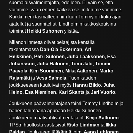
suomalaisvalmentajalta, edelleen. Ei vain se, että
voitimme, vaan ennen kaikkea se, miten me voitimme.
Kaikki meni täsmälleen niin kuin Tommy oli koko ajan
ajatellut ja suunnitellut, Lindholmin kakkoskoutsina
toiminut
Heikki Suhonen
ylistää.
Milanon ihmettä olivat pelaajista kentällä
rakentamassa
Dan-Ola Eckerman
,
Ari
Heikkinen
,
Petri Sulonen
,
Juha Laaksonen
,
Esa
Johansson
,
Juha Halonen
,
Tomi Jalo
,
Tommi
Paavola
,
Kim Suominen
,
Mika Aaltonen
,
Marko
Rajamäki
ja
Vesa Salmela
. Tuon kauden
joukkueeseen kuuluivat myös
Hannu Bildo
,
Juha
Heino
,
Esa Nieminen
,
Kari Skants
ja
Jari Vuorio
.
Joukkueen päävalmentajana toimi Tommy Lindholm ja
hänen lähimpänä apunaan Heikki Suhonen.
Joukkueen maalivahtivalmentaja oli
Keijo Aaltonen
.
TPS:n huollosta vastasivat
Risto Lindman
ja
Ilkka
Paldan
. Joukkueen lääkärinä toimi
Aapo Lehtonen
.