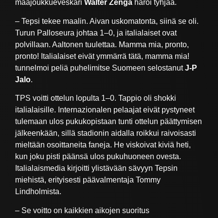
maajoukkueveskari
Walter Zenga
haroi tyhjää.
– Tepsi tekee maalin. Aivan uskomatonta, siinä se oli.
Turun Palloseura johtaa 1–0, ja italialaiset ovat
polvillaan. Aaltonen tuulettaa. Mamma mia, pronto,
pronto! Italialaiset eivät ymmärrä tätä, mamma mia!
tunnelmoi peliä puhelimitse Suomeen selostanut
J-P
Jalo
.
TPS voitti ottelun lopulta 1–0. Tappio oli shokki
italialaisille. Internazionalen pelaajat eivät pystyneet
tulemaan ulos pukukopistaan tunti ottelun päättymisen
jälkeenkään, sillä stadionin aidalla roikkui raivoisasti
mieltään osoittaneita faneja. He viskoivat kiviä heti,
kun joku pisti päänsä ulos pukuhuoneen ovesta.
Italialaismedia kirjoitti ylistävään sävyyn Tepsin
miehistä, erityisesti päävalmentaja Tommy
Lindholmista.
– Se voitto on kaikkien aikojen suoritus