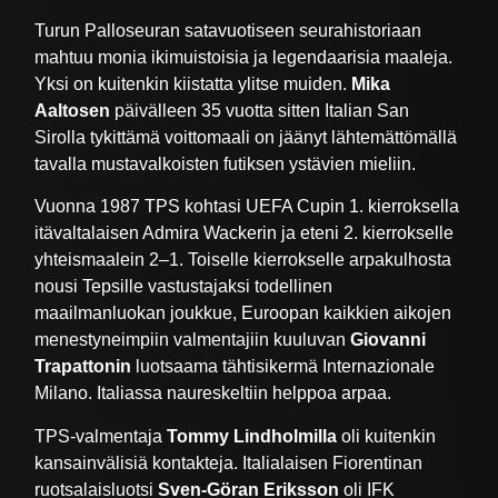
Turun Palloseuran satavuotiseen seurahistoriaan
mahtuu monia ikimuistoisia ja legendaarisia maaleja.
Yksi on kuitenkin kiistatta ylitse muiden.
Mika
Aaltosen
päivälleen 35 vuotta sitten Italian San
Sirolla tykittämä voittomaali on jäänyt lähtemättömällä
tavalla mustavalkoisten futiksen ystävien mieliin.
Vuonna 1987 TPS kohtasi UEFA Cupin 1. kierroksella
itävaltalaisen Admira Wackerin ja eteni 2. kierrokselle
yhteismaalein 2–1. Toiselle kierrokselle arpakulhosta
nousi Tepsille vastustajaksi todellinen
maailmanluokan joukkue, Euroopan kaikkien aikojen
menestyneimpiin valmentajiin kuuluvan
Giovanni
Trapattonin
luotsaama tähtisikermä Internazionale
Milano. Italiassa naureskeltiin helppoa arpaa.
TPS-valmentaja
Tommy Lindholmilla
oli kuitenkin
kansainvälisiä kontakteja. Italialaisen Fiorentinan
ruotsalaisluotsi
Sven-Göran Eriksson
oli IFK