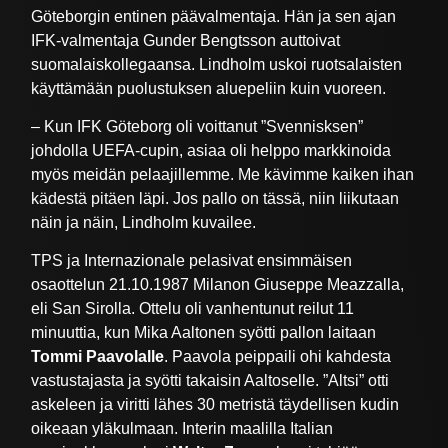
Göteborgin entinen päävalmentaja. Hän ja sen ajan
IFK-valmentaja Gunder Bengtsson auttoivat
suomalaiskollegaansa. Lindholm uskoi ruotsalaisten
käyttämään puolustuksen aluepeliin kuin vuoreen.
– Kun IFK Göteborg oli voittanut ”Svennisksen”
johdolla UEFA-cupin, asiaa oli helppo markkinoida
myös meidän pelaajillemme. Me kävimme kaiken ihan
kädestä pitäen läpi. Jos pallo on tässä, niin liikutaan
näin ja näin, Lindholm kuvailee.
TPS ja Internazionale pelasivat ensimmäisen
osaottelun 21.10.1987 Milanon Giuseppe Meazzalla,
eli San Sirolla. Ottelu oli vanhentunut reilut 11
minuuttia, kun Mika Aaltonen syötti pallon laitaan
Tommi Paavolalle
. Paavola peippaili ohi kahdesta
vastustajasta ja syötti takaisin Aaltoselle. ”Altsi” otti
askeleen ja viritti lähes 30 metristä täydellisen kudin
oikeaan yläkulmaan. Interin maalilla Italian