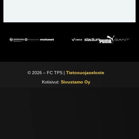
©
2026
– FC TPS |
Tietosuojaseloste
Kotisivut:
Sivustamo Oy