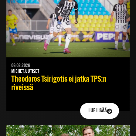
06.08.2026
MIEHET, UUTISET
Theodoros Tsirigotis ei jatka TPS:n
riveissä
LUE LISÄÄ