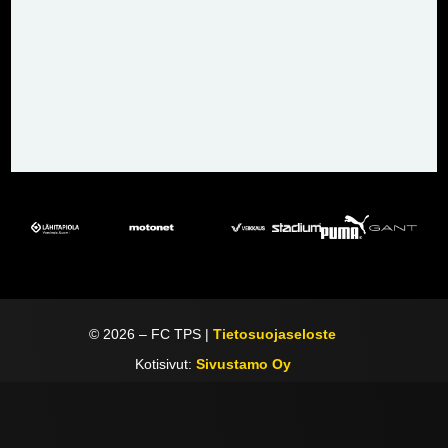
©
2026
– FC TPS |
Tietosuojaseloste
Kotisivut:
Sivustamo Oy