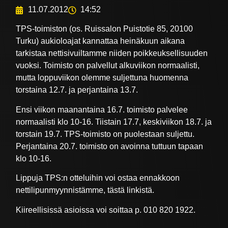
11.07.2012
14:52
TPS-toimiston (os. Ruissalon Puistotie 85, 20100
Turku) aukioloajat kannattaa heinäkuun aikana
tarkistaa nettisivuiltamme niiden poikkeuksellisuuden
vuoksi. Toimisto on palvellut alkuviikon normaalisti,
mutta loppuviikon olemme suljettuna huomenna
torstaina 12.7. ja perjantaina 13.7.
Ensi viikon maanantaina 16.7. toimisto palvelee
normaalisti klo 10-16. Tiistain 17.7, keskiviikon 18.7. ja
torstain 19.7. TPS-toimisto on puolestaan suljettu.
Perjantaina 20.7. toimisto on avoinna tuttuun tapaan
klo 10-16.
Lippuja TPS:n otteluihin voi ostaa ennakkoon
nettilipunmyynnistämme, tästä linkistä.
Kiireellisissä asioissa voi soittaa p. 010 820 1922.