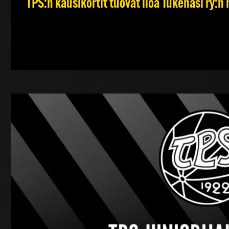
TPS:n kausikortit tuovat iloa Tukenasi ry:n n