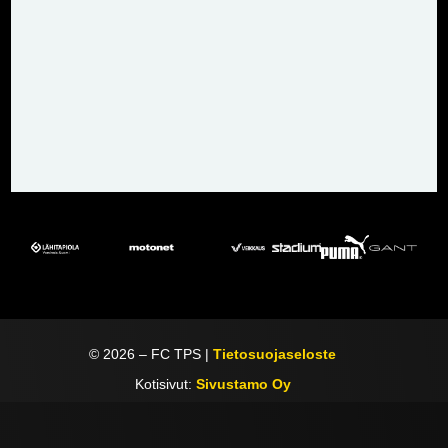
©
2026
– FC TPS |
Tietosuojaseloste
Kotisivut:
Sivustamo Oy