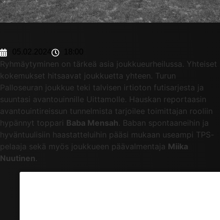
05.02.2024
18:00
Ryhmäytyminen on tärkeä asia joukkueurheilussa. Yhteiset
kokemukset hitsaavat joukkuetta yhteen. Turun
Palloseuran joukkue teki talvisen irtioton futisarjesta ja
suuntasi avantouinnille Uittamolle. Hauskan reportaasin
avantouintireissun tunnelmista tarjoilee toimittajan rooliin
hypännyt toppari
Baba Mensah
. Baban spontaaneihin ja
hyväntuulisiin haastatteluihin pääsi mukaan useampi TPS-
pelaaja sekä myös joukkueen päävalmentaja
Miika
Nuutinen
.