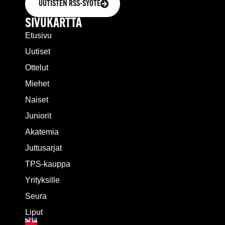
UUTISTEN RSS-SYÖTE
SIVUKARTTA
Etusivu
Uutiset
Ottelut
Miehet
Naiset
Juniorit
Akatemia
Juttusarjat
TPS-kauppa
Yrityksille
Seura
Liput