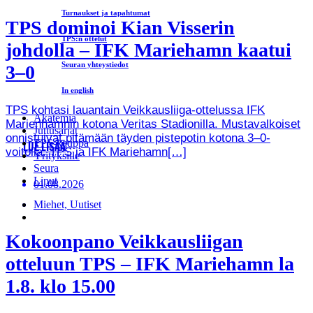
Turnaukset ja tapahtumat
TPS dominoi Kian Visserin
TPS:n ottelut
johdolla – IFK Mariehamn kaatui
Seuran yhteystiedot
3–0
In english
TPS kohtasi lauantain Veikkausliiga-ottelussa IFK
Akatemia
Marienhamnin kotona Veritas Stadionilla. Mustavalkoiset
Juttusarjat
onnistuivat pitämään täyden pistepotin kotona 3–0-
TPS-kauppa
LUE LISÄÄ
voitolla. TPS ja IFK Mariehamn[…]
Yrityksille
Seura
Liput
01.08.2026
Miehet, Uutiset
Kokoonpano Veikkausliigan
otteluun TPS – IFK Mariehamn la
1.8. klo 15.00