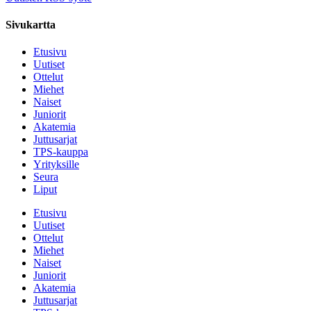
Sivukartta
Etusivu
Uutiset
Ottelut
Miehet
Naiset
Juniorit
Akatemia
Juttusarjat
TPS-kauppa
Yrityksille
Seura
Liput
Etusivu
Uutiset
Ottelut
Miehet
Naiset
Juniorit
Akatemia
Juttusarjat