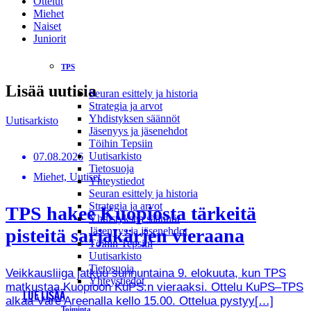
Ottelut
Miehet
Naiset
Juniorit
TPS
Kuva ja video: Aleksi Ristimäki
Lisää uutisia
Seuran esittely ja historia
Strategia ja arvot
Yhdistyksen säännöt
Uutisarkisto
Jäsenyys ja jäsenehdot
Töihin Tepsiin
Uutisarkisto
07.08.2026
Tietosuoja
Miehet, Uutiset
Yhteystiedot
Seuran esittely ja historia
Strategia ja arvot
TPS hakee Kuopiosta tärkeitä
Yhdistyksen säännöt
pisteitä sarjakärjen vieraana
Jäsenyys ja jäsenehdot
Töihin Tepsiin
Uutisarkisto
Tietosuoja
Veikkausliiga jatkuu sunnuntaina 9. elokuuta, kun TPS
Yhteystiedot
matkustaa Kuopioon KuPS:n vieraaksi. Ottelu KuPS–TPS
LUE LISÄÄ
alkaa Väre Areenalla kello 15.00. Ottelua pystyy[…]
Toiminta