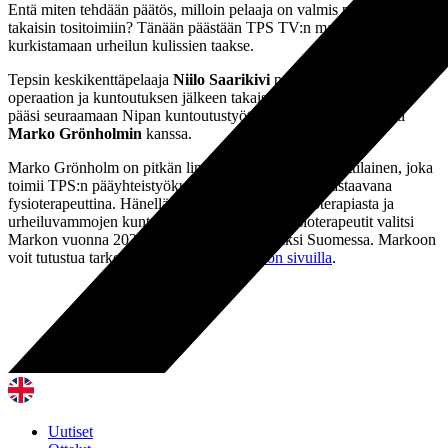
Entä miten tehdään päätös, milloin pelaaja on valmis palaamaan
takaisin tositoimiin? Tänään päästään TPS TV:n matkassa
kurkistamaan urheilun kulissien taakse.
Tepsin keskikenttäpelaaja
Niilo Saarikivi
palasi onnistuneen
operaation ja kuntoutuksen jälkeen takaisin pelikentille. TPS TV
pääsi seuraamaan Nipan kuntoutustyötä yhdessä fysioterapeutti
Marko Grönholmin
kanssa.
Marko Grönholm on pitkän linjan fysioterapian ammattilainen, joka
toimii TPS:n pääyhteistyökumppani Terveystalon vastaavana
fysioterapeuttina. Hänellä on pitkä kokemus fysioterapiasta ja
urheiluvammojen kuntoutuksesta. Suomen Fysioterapeutit valitsi
Markon vuonna 2022 vuoden fysioterapeutiksi Suomessa. Markoon
voit tutustua tarkemmin
Movement Physion sivuilla
.
Uutiset