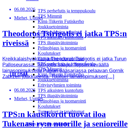
06.08.2026
TPS perhefutis ja temppukoulu
TPS Mimmit
Miehet, Uutiset
Kimi-Tiikerin Futiskerho
Joukkuetoiminta
Theodoros Tsirigotis ei jatka TPS:n
Erityisryhmien toiminta
TPS aikuisten kuntofutis
riveissä
TPS iltapäivätoiminta
Pelinohjaus ja tuomarointi
Koulutukset
Kreikkalaishyökkääjä Theodoros Tsirigotis ei jatka Turun
Turnaukset ja tapahtumat
TPS perhefutis ja temppukoulu
Palloseurassa. Tsirigotis saapui Tepsiin keväällä
TPS Mimmit
lainasopimuksella Puolan pääsarjassa pelaavan Gornik
LUE LISÄÄ
Kimi-Tiikerin Futiskerho
Zabrzen joukkueesta. Tuolloin lainasopimuksen[…]
Joukkuetoiminta
Erityisryhmien toiminta
06.08.2026
TPS aikuisten kuntofutis
TPS iltapäivätoiminta
Miehet, Uutiset
Pelinohjaus ja tuomarointi
Koulutukset
Turnaukset ja tapahtumat
TPS:n kausikortit tuovat iloa
Tukenasi ry:n nuorille ja senioreille
Ohjeet ja palvelut tepsiläisille