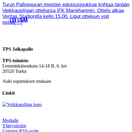
Turun Palloseuran miesten edustusjoukkue kohtaa tänään
Veikkausliigan ottelussa IFK Mariehamnin. Ottelu alkaa
Veritas Stadionilla kello 15.00. Liput otteluun voit
LUE LISÄÄ
ostaa[…]
TPS Jalkapallo
TPS-toimisto
Lemminkäisenkatu 14-18 B, 6. krs
20520 Turku
Auki sopimuksen mukaan
Linkit
Medialle
Yhteystiedot
Uutisten RSS-syöte