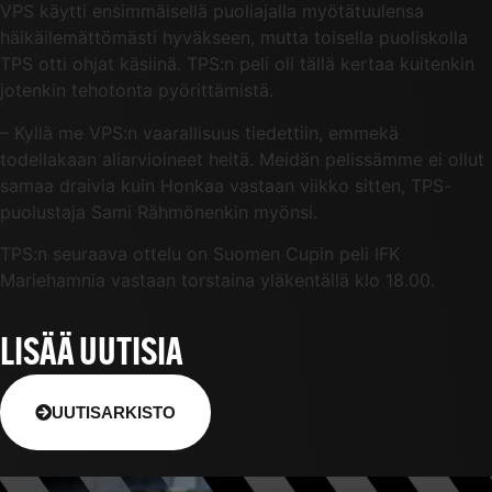
VPS käytti ensimmäisellä puoliajalla myötätuulensa
häikäilemättömästi hyväkseen, mutta toisella puoliskolla
TPS otti ohjat käsiinä. TPS:n peli oli tällä kertaa kuitenkin
jotenkin tehotonta pyörittämistä.
– Kyllä me VPS:n vaarallisuus tiedettiin, emmekä
todellakaan aliarvioineet heitä. Meidän pelissämme ei ollut
samaa draivia kuin Honkaa vastaan viikko sitten, TPS-
puolustaja Sami Rähmönenkin myönsi.
TPS:n seuraava ottelu on Suomen Cupin peli IFK
Mariehamnia vastaan torstaina yläkentällä klo 18.00.
LISÄÄ UUTISIA
UUTISARKISTO