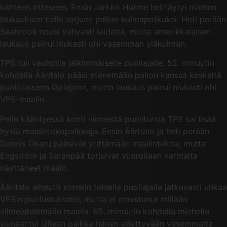
kahteen otteseen. Ensin Jarkko Hurme heittäytyi miehen
laukauksen tielle torjuen pallon kulmapotkuksi. Heti perään
Seabrook nousi vahvasti laidalta, mutta amerikkalaisen
laukaus painui niukasti ohi vasemman yläkulman.
TPS tuli vauhdilla jälkimmäiselle puoliajalle. 52. minuutin
kohdalla Ääritalo pääsi etenemään pallon kanssa keskeltä
puolittaiseen läpiajoon, mutta laukaus painui niukasti ohi
VPS-maalin.
Pelin kääntyessä kohti viimeistä puolituntia TPS sai lisää
hyviä maalintekopaikkoja. Ensin Ääritalo ja heti perään
Dennis Okaru pääsivät yrittämään maalintekoa, mutta
Engström ja Saranpää torjuivat vuorollaan varmalta
näyttäneet maalit.
Ääritalo aiheutti etenkin toisella puoliajalla jatkuvasti uhkaa
VPS:n puolustukselle, mutta ei onnistunut millään
viimeistelemään maalia. 65. minuutin kohdalla miehelle
siunaantui jälleen paikka hänen edettyyään vasemmalta