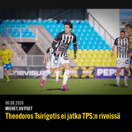
06.08.2026
MIEHET, UUTISET
Theodoros Tsirigotis ei jatka TPS:n riveissä