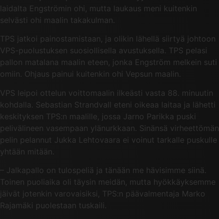
laidalta Engströmin ohi, mutta laukaus meni kuitenkin
selvästi ohi maalin takakulman.
TPS jatkoi painostamistaan, ja olikin lähellä siirtyä johtoon
VPS-puolustuksen suosiollisella avustuksella. TPS pelasi
pallon matalana maalin eteen, jonka Engström melkein suti
omiin. Ohjaus painui kuitenkin ohi Vepsun maalin.
VPS leipoi ottelun voittomaalin ilkeästi vasta 88. minuutin
kohdalla. Sebastian Strandvall eteni oikeaa laitaa ja lähetti
keskityksen TPS:n maalille, jossa Jarno Parikka puski
pelivälineen vasempaan ylänurkkaan. Sinänsä virheettömän
pelin pelannut Jukka Lehtovaara ei voinut tarkalle puskulle
yhtään mitään.
– Jalkapallo on tulospeliä ja tänään me hävisimme siinä.
Toinen puoliaika oli täysin meidän, mutta hyökkäyksemme
jäivät jotenkin varovaisiksi, TPS:n päävalmentaja Marko
Rajamäki puolestaan tuskaili.