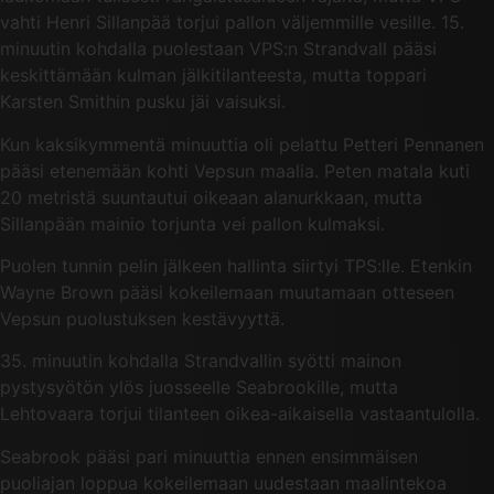
vahti Henri Sillanpää torjui pallon väljemmille vesille. 15.
minuutin kohdalla puolestaan VPS:n Strandvall pääsi
keskittämään kulman jälkitilanteesta, mutta toppari
Karsten Smithin pusku jäi vaisuksi.
Kun kaksikymmentä minuuttia oli pelattu Petteri Pennanen
pääsi etenemään kohti Vepsun maalia. Peten matala kuti
20 metristä suuntautui oikeaan alanurkkaan, mutta
Sillanpään mainio torjunta vei pallon kulmaksi.
Puolen tunnin pelin jälkeen hallinta siirtyi TPS:lle. Etenkin
Wayne Brown pääsi kokeilemaan muutamaan otteseen
Vepsun puolustuksen kestävyyttä.
35. minuutin kohdalla Strandvallin syötti mainon
pystysyötön ylös juosseelle Seabrookille, mutta
Lehtovaara torjui tilanteen oikea-aikaisella vastaantulolla.
Seabrook pääsi pari minuuttia ennen ensimmäisen
puoliajan loppua kokeilemaan uudestaan maalintekoa