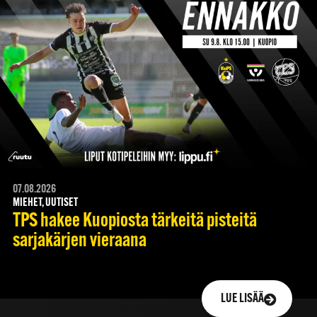
07.08.2026
MIEHET, UUTISET
TPS hakee Kuopiosta tärkeitä pisteitä
sarjakärjen vieraana
LUE LISÄÄ