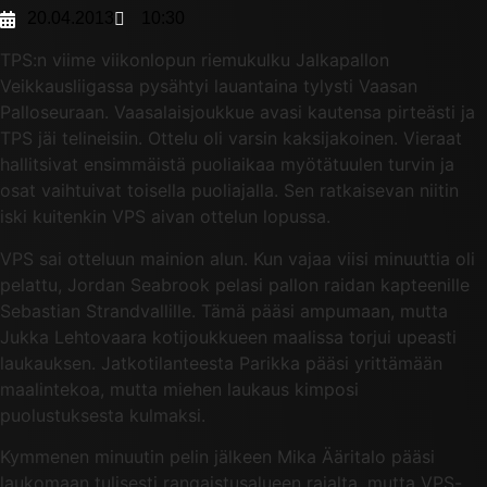
20.04.2013
10:30
TPS:n viime viikonlopun riemukulku Jalkapallon
Veikkausliigassa pysähtyi lauantaina tylysti Vaasan
Palloseuraan. Vaasalaisjoukkue avasi kautensa pirteästi ja
TPS jäi telineisiin. Ottelu oli varsin kaksijakoinen. Vieraat
hallitsivat ensimmäistä puoliaikaa myötätuulen turvin ja
osat vaihtuivat toisella puoliajalla. Sen ratkaisevan niitin
iski kuitenkin VPS aivan ottelun lopussa.
VPS sai otteluun mainion alun. Kun vajaa viisi minuuttia oli
pelattu, Jordan Seabrook pelasi pallon raidan kapteenille
Sebastian Strandvallille. Tämä pääsi ampumaan, mutta
Jukka Lehtovaara kotijoukkueen maalissa torjui upeasti
laukauksen. Jatkotilanteesta Parikka pääsi yrittämään
maalintekoa, mutta miehen laukaus kimposi
puolustuksesta kulmaksi.
Kymmenen minuutin pelin jälkeen Mika Ääritalo pääsi
laukomaan tulisesti rangaistusalueen rajalta, mutta VPS-