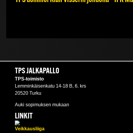
TPS dominoi Kian Visserin johdolla – IFK 
TPS JALKAPALLO
TPS-toimisto
Lemminkäisenkatu 14-18 B, 6. krs
20520 Turku
Auki sopimuksen mukaan
LINKIT