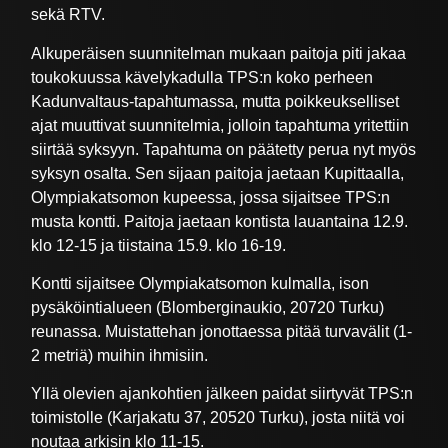
sekä RTV.
Alkuperäisen suunnitelman mukaan paitoja piti jakaa
toukokuussa kävelykadulla TPS:n koko perheen
Kadunvaltaus-tapahtumassa, mutta poikkeukselliset
ajat muuttivat suunnitelmia, jolloin tapahtuma yritettiin
siirtää syksyyn. Tapahtuma on päätetty perua nyt myös
syksyn osalta. Sen sijaan paitoja jaetaan Kupittaalla,
Olympiakatsomon kupeessa, jossa sijaitsee TPS:n
musta kontti. Paitoja jaetaan kontista lauantaina 12.9.
klo 12-15 ja tiistaina 15.9. klo 16-19.
Kontti sijaitsee Olympiakatsomon kulmalla, ison
pysäköintialueen (Blomberginaukio, 20720 Turku)
reunassa. Muistattehan jonottaessa pitää turvavälit (1-
2 metriä) muihin ihmisiin.
Yllä olevien ajankohtien jälkeen paidat siirtyvät TPS:n
toimistolle (Karjakatu 37, 20520 Turku), josta niitä voi
noutaa arkisin klo 11-15.