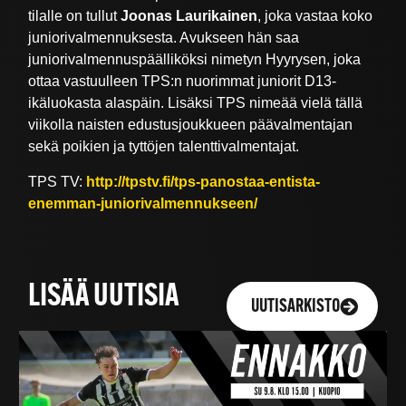
tilalle on tullut
Joonas Laurikainen
, joka vastaa koko
juniorivalmennuksesta. Avukseen hän saa
juniorivalmennuspäälliköksi nimetyn Hyyrysen, joka
ottaa vastuulleen TPS:n nuorimmat juniorit D13-
ikäluokasta alaspäin. Lisäksi TPS nimeää vielä tällä
viikolla naisten edustusjoukkueen päävalmentajan
sekä poikien ja tyttöjen talenttivalmentajat.
TPS TV:
http://tpstv.fi/tps-panostaa-entista-
enemman-juniorivalmennukseen/
LISÄÄ UUTISIA
UUTISARKISTO