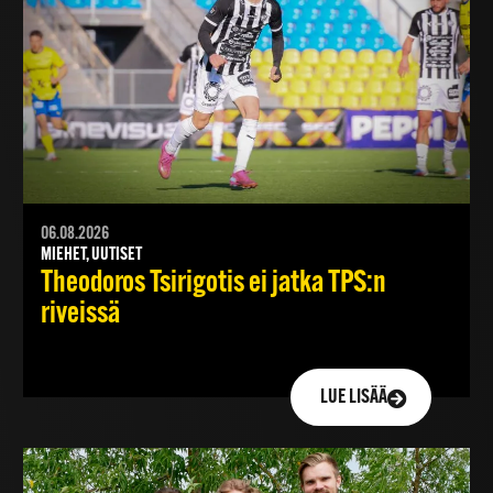
06.08.2026
MIEHET, UUTISET
Theodoros Tsirigotis ei jatka TPS:n
riveissä
LUE LISÄÄ