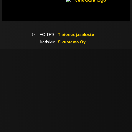
©
– FC TPS |
Tietosuojaseloste
Kotisivut:
Sivustamo Oy