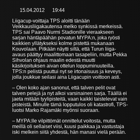
15.04.2012
19:44
Liigacup-voittaja TPS aloitti tänään
Veikkausliigakautensa melko synkissä merkeissä.
TPS sai Paavo Nurmi Stadionille vieraakseen
sarjan häntäpäähän povatun MYPA:n, joka ryösti
kaikkien yllätykseksi kolme pistettä mukanaan
Kouvolaan. Pitkään näytti siltä, että Turun liiga-
avaus päättyy maalittomaan tasapeliin, mutta Pekka
Sihvolan ohjaus maalin edestä muutti
käsikrjoituksen aivan ottelun loppuminuuteilla.
TPS:n pelistä puuttui nyt se irtonaisuus ja keveys,
jolla joukkue seilasi aina Liigacupin voittoon asti.
– Olen koko ajan sanonut, että talven pelit ovat
talven pelejä ja nyt alkoi varsinainen sarja. Täällä ei
jaeta mitään tyylipisteitä, vaan kaikki taistelevat vain
pisteistä. Minulle tämä lopputulos oli katastrofi, TPS-
luotsi Marko Rajamäki myönsi suoraan.
– MYPA:lle vilpittömät onnittelut voitosta, mutta
meillä oli sellaiset viisi, kuusi paikkaa ja vastustaja
iski melkein siitä yhdestä, hän manasi vielä perään.