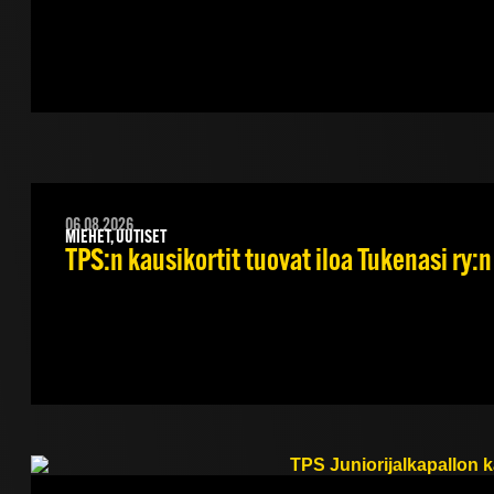
06.08.2026
MIEHET, UUTISET
TPS:n kausikortit tuovat iloa Tukenasi ry:n 