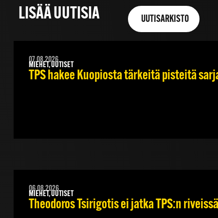
LISÄÄ UUTISIA
UUTISARKISTO
07.08.2026
MIEHET, UUTISET
TPS hakee Kuopiosta tärkeitä pisteitä sar
06.08.2026
MIEHET, UUTISET
Theodoros Tsirigotis ei jatka TPS:n riveiss