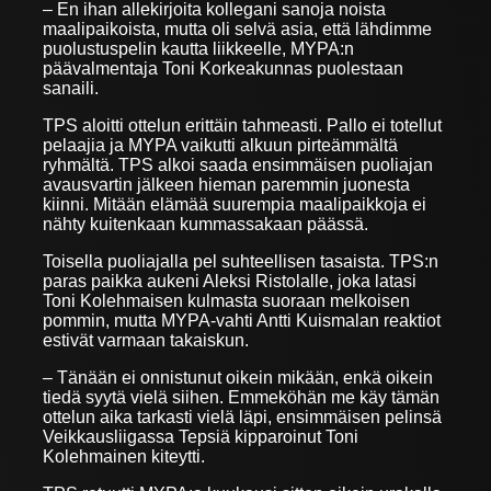
– En ihan allekirjoita kollegani sanoja noista
maalipaikoista, mutta oli selvä asia, että lähdimme
puolustuspelin kautta liikkeelle, MYPA:n
päävalmentaja Toni Korkeakunnas puolestaan
sanaili.
TPS aloitti ottelun erittäin tahmeasti. Pallo ei totellut
pelaajia ja MYPA vaikutti alkuun pirteämmältä
ryhmältä. TPS alkoi saada ensimmäisen puoliajan
avausvartin jälkeen hieman paremmin juonesta
kiinni. Mitään elämää suurempia maalipaikkoja ei
nähty kuitenkaan kummassakaan päässä.
Toisella puoliajalla pel suhteellisen tasaista. TPS:n
paras paikka aukeni Aleksi Ristolalle, joka latasi
Toni Kolehmaisen kulmasta suoraan melkoisen
pommin, mutta MYPA-vahti Antti Kuismalan reaktiot
estivät varmaan takaiskun.
– Tänään ei onnistunut oikein mikään, enkä oikein
tiedä syytä vielä siihen. Emmeköhän me käy tämän
ottelun aika tarkasti vielä läpi, ensimmäisen pelinsä
Veikkausliigassa Tepsiä kipparoinut Toni
Kolehmainen kiteytti.