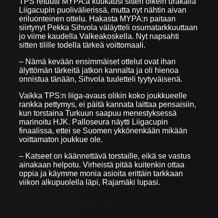
TPS retuutti MYPA:a kuukausi sitten oikein urakalla
Liigacupin puolivälierissä, mutta nyt nähtin aivan
eriluonteinen ottelu. Hakasta MYPA:n paitaan
siirtynyt Pekka Sihvola väläytteli osumatarkkuuttaan
jo viime kaudella Valkeakoskella. Nyt napsahti
sitten tilille todella tärkeä voittomaali.
– Nämä kevään ensimmäiset ottelut ovat ihan
älyttömän tärkeitä jatkon kannalta ja oli hienoa
onnistua tänään, Sihvola tuuletteli tyytyväisenä.
Vaikka TPS:n liiga-avaus olikin koko joukkueelle
rankka pettymys, ei päitä kannata laittaa pensaisiin,
kun torstaina Turkuun saapuu menestyksessä
marinoitu HJK. Palloseura näytti Liigacupin
finaalissa, ettei se Suomen ykkönenkään mikään
voittamaton joukkue ole.
– Katseet on käännettävä torstaille, eikä se vastus
ainakaan helpotu. Virheistä pitää kuitenkin ottaa
oppia ja käymme monia asioita erittäin tarkkaan
viikon alkupuolella läpi, Rajamäki lupasi.