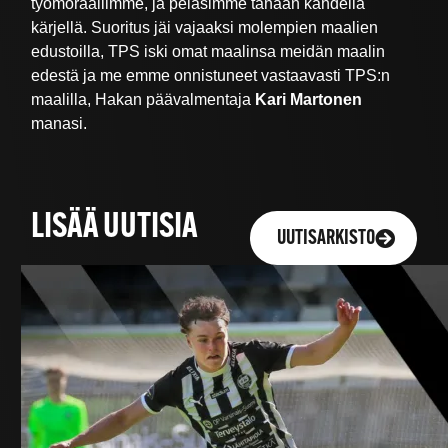
työmoraaliimme, ja pelasimme tänään kahdella
kärjellä. Suoritus jäi vajaaksi molempien maalien
edustoilla, TPS iski omat maalinsa meidän maalin
edestä ja me emme onnistuneet vastaavasti TPS:n
maalilla, Hakan päävalmentaja
Kari Martonen
manasi.
LISÄÄ UUTISIA
UUTISARKISTO