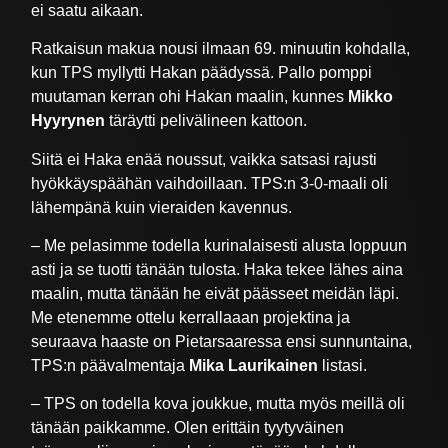
ei saatu aikaan.
Ratkaisun makua nousi ilmaan 69. minuutin kohdalla,
kun TPS myllytti Hakan päädyssä. Pallo pomppi
muutaman kerran ohi Hakan maalin, kunnes
Mikko
Hyyrynen
täräytti pelivälineen kattoon.
Siitä ei Haka enää noussut, vaikka satsasi rajusti
hyökkäyspäähän vaihdoillaan. TPS:n 3-0-maali oli
lähempänä kuin vieraiden kavennus.
– Me pelasimme todella kurinalaisesti alusta loppuun
asti ja se tuotti tänään tulosta. Haka tekee lähes aina
maalin, mutta tänään he eivät päässeet meidän läpi.
Me etenemme ottelu kerrallaaan projektina ja
seuraava haaste on Pietarsaaressa ensi sunnuntaina,
TPS:n päävalmentaja
Mika Laurikainen
listasi.
– TPS on todella kova joukkue, mutta myös meillä oli
tänään paikkamme. Olen erittäin tyytyväinen