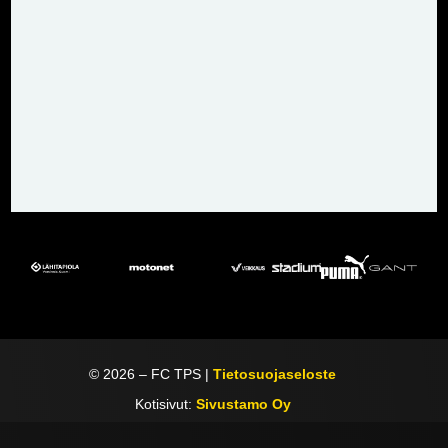
©
2026
– FC TPS |
Tietosuojaseloste
Kotisivut:
Sivustamo Oy