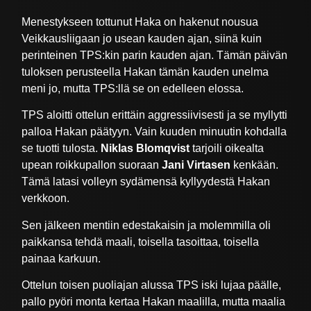
Menestykseen tottunut Haka on hakenut nousua
Veikkausliigaan jo usean kauden ajan, siinä kuin
perinteinen TPS:kin parin kauden ajan. Tämän päivän
tuloksen perusteella Hakan tämän kauden unelma
meni jo, mutta TPS:llä se on edelleen elossa.
TPS aloitti ottelun erittäin aggressiivisesti ja se myllytti
palloa Hakan päätyyn. Vain kuuden minuutin kohdalla
se tuotti tulosta.
Niklas Blomqvist
tarjoili oikealta
upean roikkupallon suoraan
Jani Virtasen
kenkään.
Tämä latasi volleyn sydämensä kyllyydestä Hakan
verkkoon.
Sen jälkeen mentiin edestakaisin ja molemmilla oli
paikkansa tehdä maali, toisella tasoittaa, toisella
painaa karkuun.
Ottelun toisen puoliajan alussa TPS iski lujaa päälle,
pallo pyöri monta kertaa Hakan maalilla, mutta maalia