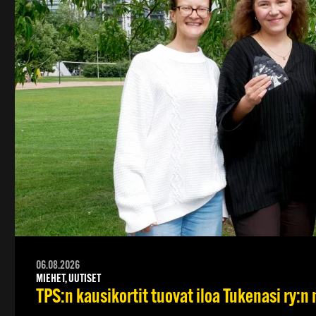
06.08.2026
MIEHET, UUTISET
TPS:n kausikortit tuovat iloa Tukenasi ry:n n