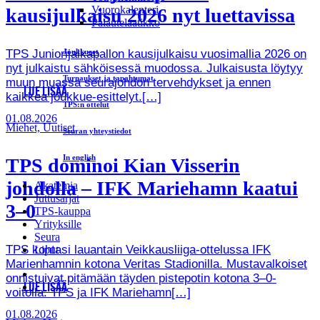
Vuorokalenteri
kausijulkaisu 2026 nyt luettavissa
Palautelaatikko
TPS Juniorijalkapallon kausijulkaisu vuosimallia 2026 on
Joukkueet
nyt julkaistu sähköisessä muodossa. Julkaisusta löytyy
Turnaukset ja tapahtumat
muun muassa seurajohdon tervehdykset ja ennen
LUE LISÄÄ
kaikkea joukkue-esittelyt.[…]
TPS:n ottelut
01.08.2026
Miehet, Uutiset
Seuran yhteystiedot
In english
TPS dominoi Kian Visserin
johdolla – IFK Mariehamn kaatui
Akatemia
Juttusarjat
3–0
TPS-kauppa
Yrityksille
Seura
TPS kohtasi lauantain Veikkausliiga-ottelussa IFK
Liput
Marienhamnin kotona Veritas Stadionilla. Mustavalkoiset
onnistuivat pitämään täyden pistepotin kotona 3–0-
LUE LISÄÄ
voitolla. TPS ja IFK Mariehamn[…]
01.08.2026