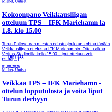
Miehet, Uutiset
Kokoonpano Veikkausliigan
otteluun TPS – IFK Mariehamn la
1.8. klo 15.00
Turun Palloseuran miesten edustusjoukkue kohtaa tänään
Veikkausliigan ottelussa IFK Mariehamnin. Ottelu alkaa
Veritas Stadionilla kello 15.00. Liput otteluun voit
LUE LISÄÄ
ostaa[…]
01.08.2026
Miehet, Uutiset
Veikkaa TPS – IFK Mariehamn -
ottelun lopputulosta ja voita liput
Turun derbyyn