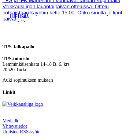
TPS ja IFK Mariehamn kohtaavat tänään Kupittaalla
Veikkausliigan lauantaipäivän ottelussa. Ottelu
potkaistaan käyntiin kello 15.00. Onko sinulla jo liput
LUE LISÄÄ
päivän[…]
TPS Jalkapallo
TPS-toimisto
Lemminkäisenkatu 14-18 B, 6. krs
20520 Turku
Auki sopimuksen mukaan
Linkit
Medialle
Yhteystiedot
Uutisten RSS-syöte