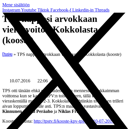
Mene sisältöön
Instagram
Youtube
Tiktok
Facebook-f
Linkedin-in
Threads
TPS nappasi arvokkaan
vierasvoiton Kokkolasta
(kooste)
»
TPS nappasi arvokkaan vierasvoiton Kokkolasta (kooste)
Etusivu
10.07.2016
22:06
TPS otti tänään ehkä sen kauden tähän mennessä maukkaimman
voittonsa kun se kaatoi KPV:n toistamiseen, tällä kertaa
vieraskentällä maalein 2-3. Kokkolassa nähtiinkin todellinen trilleri
aivan loppuminuuteille asti. TPS:n maaleista vastasivat
Juri
Kinnunen
,
Jonni Peräaho
ja
Niklas Friberg
.
Kooste ottelusta:
http://tpstv.fi/kooste-kpv-tps-2-3-10-07-2016/