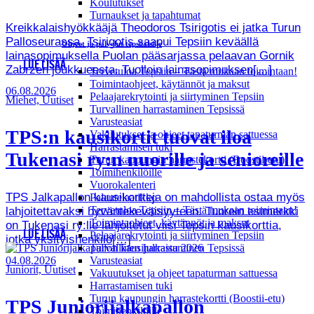
Koulutukset
Turnaukset ja tapahtumat
Kreikkalaishyökkääjä Theodoros Tsirigotis ei jatka Turun
Palloseurassa. Tsirigotis saapui Tepsiin keväällä
Ohjeet ja palvelut tepsiläisille
lainasopimuksella Puolan pääsarjassa pelaavan Gornik
LUE LISÄÄ
Zabrzen joukkueesta. Tuolloin lainasopimuksen[…]
Tervetuloa Tepsiin – Tästä mukaan toimintaan!
Toimintaohjeet, käytännöt ja maksut
06.08.2026
Pelaajarekrytointi ja siirtyminen Tepsiin
Miehet, Uutiset
Turvallinen harrastaminen Tepsissä
Varusteasiat
TPS:n kausikortit tuovat iloa
Vakuutukset ja ohjeet tapaturman sattuessa
Harrastamisen tuki
Tukenasi ry:n nuorille ja senioreille
Turun kaupungin harrastekortti (Boostii-etu)
Toimihenkilöille
Vuorokalenteri
TPS Jalkapallon kausikortteja on mahdollista ostaa myös
Palautelaatikko
Tervetuloa Tepsiin – Tästä mukaan toimintaan!
lahjoitettavaksi hyväntekeväisyyteen. Tuorein esimerkki
Toimintaohjeet, käytännöt ja maksut
on Tukenasi ry:lle lahjoitetut viisi Tepsin kausikorttia,
LUE LISÄÄ
Pelaajarekrytointi ja siirtyminen Tepsiin
jotka yksityishenkilö[…]
Turvallinen harrastaminen Tepsissä
04.08.2026
Varusteasiat
Juniorit, Uutiset
Vakuutukset ja ohjeet tapaturman sattuessa
Harrastamisen tuki
Turun kaupungin harrastekortti (Boostii-etu)
TPS Juniorijalkapallon
Toimihenkilöille