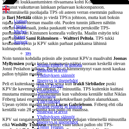
TPS lähti loukkaantumisten riivaamana kohti Kokkolaa mutta asia ei
tuntunut vaikuttavan lainkaan pelaavaan kokoonpanoon.
Ensimmäisellä puoliajalla TPS oli asteen verran enemmän pallossa
ja
Ilari Mettälä
olikin jo viedä TPS:n johtoon, mutta kuti boksin
Uutiset
rajalta painui hieman maalin ohi. Puolen tunnin jälkeen nähtiin
Ottelut
ottelun avausmaali, jonka paukautti verkon perukoille TPS-
Miehet
puolustaja Juri Kinnunen komealla volleylla. Maalin esityön teki
Naiset
parivaljakko
Sami Rähmönen
–
Waltteri Peltola
. TPS tukki
Juniorit
keskustan hyvin ja KPV saikin parhaat paikkansa lähinnä
kulmapotkuista.
TPS
Noin tunnin kohdalla prässin alle joutunut KPV:n maalivahti
Joonas
Myllymäen
purku laidan tuntumasta päätyi suoraan keskellä olevan
Seuran esittely ja historia
Jonni Peräahon jalkaan. Peräaho ei hämmentynyt vaan nosti kaukaa
Strategia ja arvot
pallon tyhjään maaliin.
Yhdistyksen säännöt
Jäsenyys ja jäsenehdot
Peli ei kuitenkaan ollut vielä selvä kun
Irakli Sirbiladze
puski
Töihin Tepsiin
KPV:lle kavennuksen ottelun 77 minuutilla. TPS kuitenkin kuittasi
Uutisarkisto
muutama minuuttia myöhemmin kun vaihdosta kentälle tullut Niklas
Tietosuoja
Friberg latasi ensimmäisellä kosketuksellaan pallon alanurkkaan.
Yhteystiedot
Upean syötön maaliin tarjoili
Lucas Gabrielsson
. Friberg ehti olla
Seuran esittely ja historia
kentällä vain 28 sekuntia kun pallo oli maalissa.
Strategia ja arvot
Yhdistyksen säännöt
KPV sai rangaistuspotkun varsinaisen peliajan viimeisellä minuutilla
Jäsenyys ja jäsenehdot
eikä
Washilly Tshibasu
erehnyt vaan laukoi pallon ohi TPS-
Töihin Tepsiin