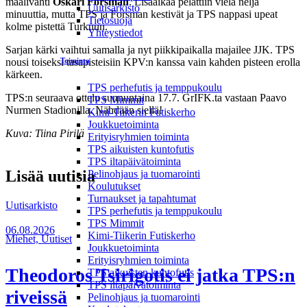
maalivahti
Oskari Forsman
. Lisäaikaa pelattiin vielä neljä
Uutisarkisto
minuuttia, mutta TPS ja Forsman kestivät ja TPS nappasi upeat
Tietosuoja
kolme pistettä Turkuun.
Yhteystiedot
Sarjan kärki vaihtui samalla ja nyt piikkipaikalla majailee JJK. TPS
nousi toiseksi tasapisteisiin KPV:n kanssa vain kahden pisteen erolla
Toiminta
kärkeen.
TPS perhefutis ja temppukoulu
TPS:n seuraava ottelu sunnuntaina 17.7. GrIFK.ta vastaan Paavo
TPS Mimmit
Nurmen Stadionilla. Nähdään siellä!
Kimi-Tiikerin Futiskerho
Joukkuetoiminta
Kuva: Tiina Pirilä
Erityisryhmien toiminta
TPS aikuisten kuntofutis
TPS iltapäivätoiminta
Lisää uutisia
Pelinohjaus ja tuomarointi
Koulutukset
Turnaukset ja tapahtumat
Uutisarkisto
TPS perhefutis ja temppukoulu
TPS Mimmit
06.08.2026
Kimi-Tiikerin Futiskerho
Miehet, Uutiset
Joukkuetoiminta
Erityisryhmien toiminta
Theodoros Tsirigotis ei jatka TPS:n
TPS aikuisten kuntofutis
TPS iltapäivätoiminta
riveissä
Pelinohjaus ja tuomarointi