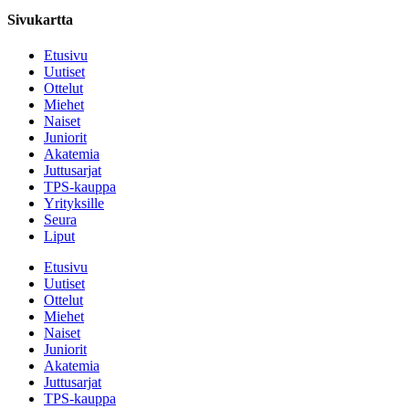
Sivukartta
Etusivu
Uutiset
Ottelut
Miehet
Naiset
Juniorit
Akatemia
Juttusarjat
TPS-kauppa
Yrityksille
Seura
Liput
Etusivu
Uutiset
Ottelut
Miehet
Naiset
Juniorit
Akatemia
Juttusarjat
TPS-kauppa