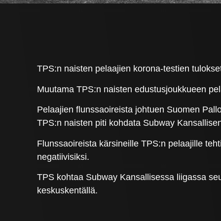
TPS:n naisten pelaajien korona-testien tulokset
Muutama TPS:n naisten edustusjoukkueen pelaaja 
Pelaajien flunssaoireista johtuen Suomen Pall
TPS:n naisten piti kohdata Subway Kansallise
Flunssaoireista kärsineille TPS:n pelaajille teht
negatiivisiksi.
TPS kohtaa Subway Kansallisessa liigassa seu
keskuskentällä.