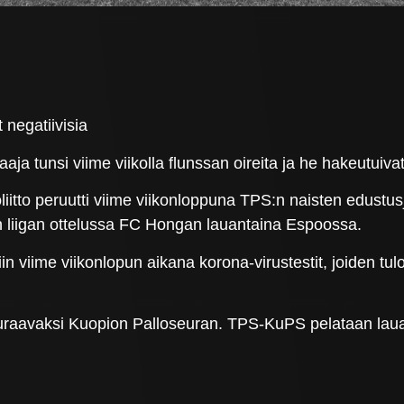
 negatiivisia
tunsi viime viikolla flunssan oireita ja he hakeutuivat 
oliitto peruutti viime viikonloppuna TPS:n naisten edust
n liigan ottelussa FC Hongan lauantaina Espoossa.
iin viime viikonlopun aikana korona-virustestit, joiden tul
raavaksi Kuopion Palloseuran. TPS-KuPS pelataan lauan