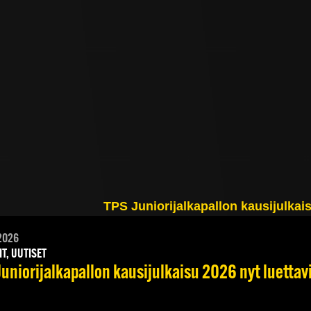
2026
IT, UUTISET
Juniorijalkapallon kausijulkaisu 2026 nyt luettav