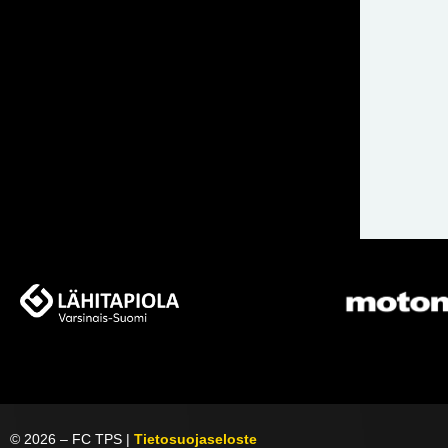
©
2026
– FC TPS |
Tietosuojaseloste