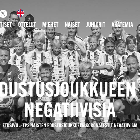
TISET
OTTELUT
MIEHET
NAISET
JUNIORIT
AKATEMIA
EDUSTUSJOUKKUEEN
NEGATIIVISIA
ETUSIVU
»
TPS NAISTEN EDUSTUSJOUKKUEEN KORONATESTIT NEGATIIVISIA