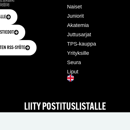
Naiset
Juniorit
LLE
Akatemia
STIEDOT
Juttusarjat
TPS-kauppa
TEN RSS-SYÖTE
Yrityksille
Seura
Liput
LIITY POSTITUSLISTALLE