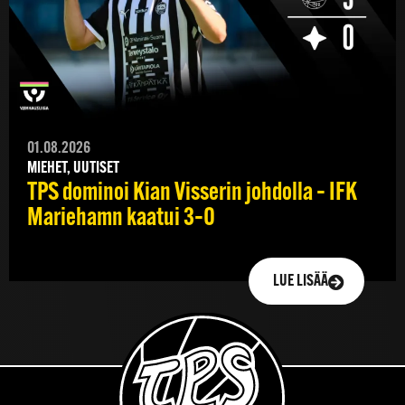
01.08.2026
MIEHET, UUTISET
TPS dominoi Kian Visserin johdolla – IFK
Mariehamn kaatui 3–0
LUE LISÄÄ