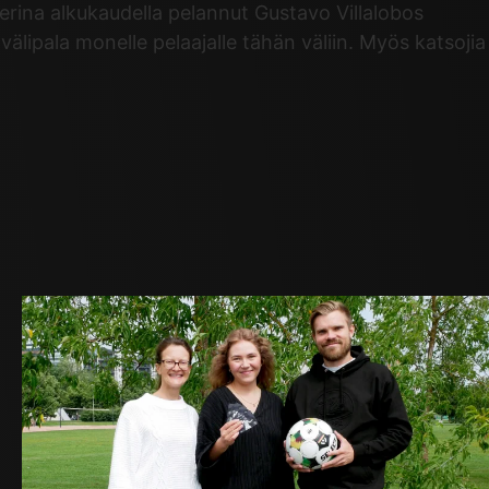
erina alkukaudella pelannut Gustavo Villalobos
välipala monelle pelaajalle tähän väliin. Myös katsojia