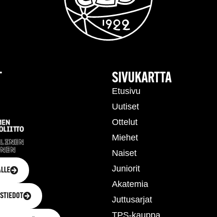
T
SIVUKARTTA
Etusivu
Uutiset
Ottelut
Miehet
Naiset
Juniorit
LLE
Akatemia
STIEDOT
Juttusarjat
TPS-kauppa