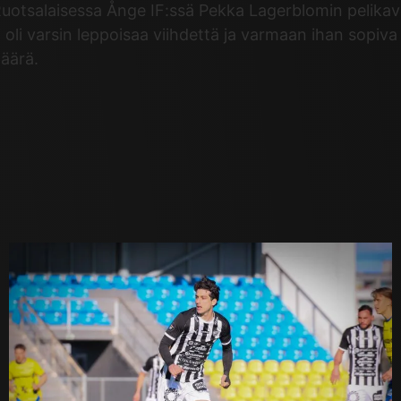
Ruotsalaisessa Ånge IF:ssä Pekka Lagerblomin pelikav
 oli varsin leppoisaa viihdettä ja varmaan ihan sopiva 
määrä.