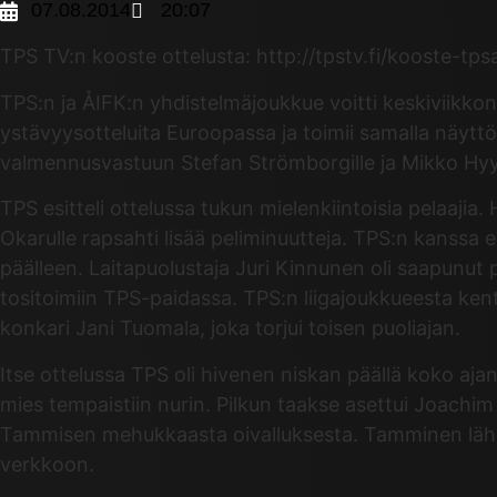
07.08.2014
20:07
TPS TV:n kooste ottelusta: http://tpstv.fi/kooste-tp
TPS:n ja ÅIFK:n yhdistelmäjoukkue voitti keskiviikko
ystävyysotteluita Euroopassa ja toimii samalla näyttö
valmennusvastuun Stefan Strömborgille ja Mikko Hyy
TPS esitteli ottelussa tukun mielenkiintoisia pelaajia
Okarulle rapsahti lisää peliminuutteja. TPS:n kanss
päälleen. Laitapuolustaja Juri Kinnunen oli saapunut 
tositoimiin TPS-paidassa. TPS:n liigajoukkueesta ken
konkari Jani Tuomala, joka torjui toisen puoliajan.
Itse ottelussa TPS oli hivenen niskan päällä koko aja
mies tempaistiin nurin. Pilkun taakse asettui Joachim
Tammisen mehukkaasta oivalluksesta. Tamminen lähett
verkkoon.