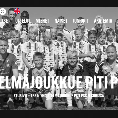
TISET
OTTELUT
MIEHET
NAISET
JUNIORIT
AKATEMIA
ELMÄJOUKKUE PITI 
ETUSIVU
»
TPS:N YHDISTELMÄJOUKKUE PITI PSC:N KURISSA