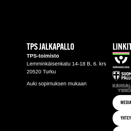
TPS JALKAPALLO
LINKI
TPS-toimisto
Lemminkäisenkatu 14-18 B, 6. krs
20520 Turku
Auki sopimuksen mukaan
MEDIA
YHTEY