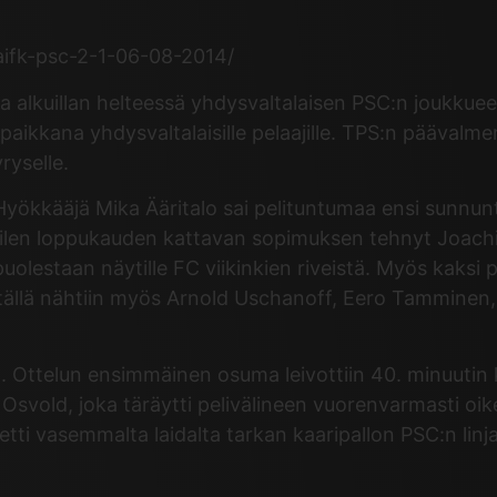
saifk-psc-2-1-06-08-2014/
na alkuillan helteessä yhdysvaltalaisen PSC:n joukku
paikkana yhdysvaltalaisille pelaajille. TPS:n päävalme
ryselle.
. Hyökkääjä Mika Ääritalo sai pelituntumaa ensi sunnun
a eilen loppukauden kattavan sopimuksen tehnyt Joac
puolestaan näytille FC viikinkien riveistä. Myös kaksi
tällä nähtiin myös Arnold Uschanoff, Eero Tamminen, V
n. Ottelun ensimmäinen osuma leivottiin 40. minuutin 
 Osvold, joka täräytti pelivälineen vuorenvarmasti oi
i vasemmalta laidalta tarkan kaaripallon PSC:n linj