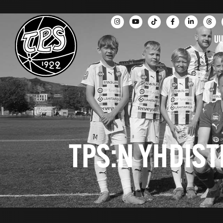
UU
TPS:N YHDIST