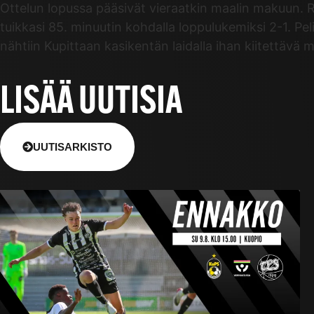
Ottelun lopussa pääsivät vieraatkin maalin makuun. 
tuikkasi 85. minuutin kohdalla loppulukemiksi 2-1. Peli
nähtiin Kupittaan kasikentän laidalla ihan kiitettävä 
LISÄÄ UUTISIA
UUTISARKISTO