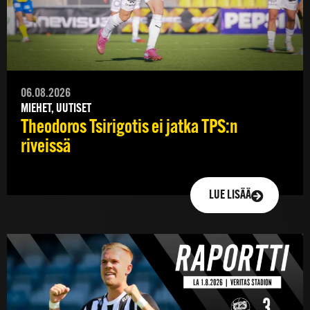
06.08.2026
MIEHET, UUTISET
Theodoros Tsirigotis ei jatka TPS:n
riveissä
LUE LISÄÄ