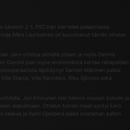
een lukemin 2-1. PSC:hän kiertelee pelaamassa
ntaja Mika Laurikainen oli luovuttanut tämän ottelun
tain Jaro-ottelua silmällä pitäen ja myös Dennis
him Osvold puki myös ensimmäistä kertaa raitapaidan
 polvioperaatiota läpikäynyt Santeri Mäkinen palasi
ille Starck, Ville Rannikko, Riku Sjöroos sekä
kohdalla. Juri Kinnunen teki hienon nousun boksiin ja
keaan alakulmaan. Ottelun toinen maali syntyi Eero
an taakse ja Rami Ojanperä pääsi nostaman pallon