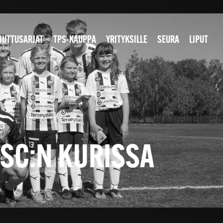
JUTTUSARJAT
TPS-KAUPPA
YRITYKSILLE
SEURA
LIPUT
PSC:N KURISSA