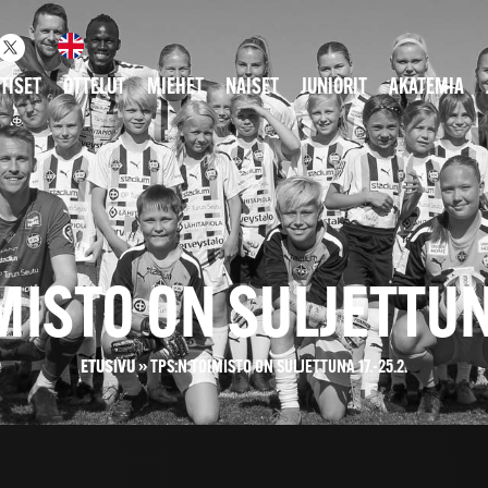
TISET
OTTELUT
MIEHET
NAISET
JUNIORIT
AKATEMIA
MISTO ON SULJETTUNA
ETUSIVU
»
TPS:N TOIMISTO ON SULJETTUNA 17.-25.2.