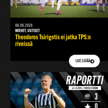
06.08.2026
MIEHET, UUTISET
Theodoros Tsirigotis ei jatka TPS:n
riveissä
LUE LISÄÄ