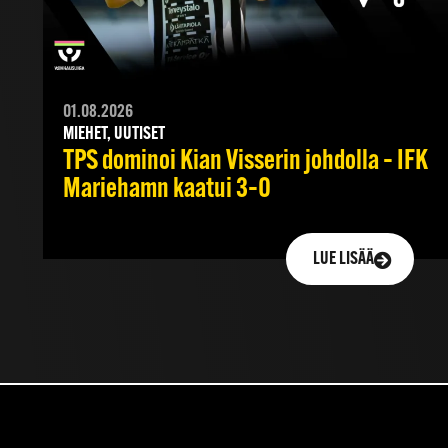
01.08.2026
MIEHET, UUTISET
TPS dominoi Kian Visserin johdolla – IFK
Mariehamn kaatui 3–0
LUE LISÄÄ