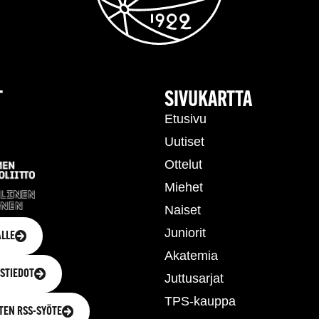
T
SIVUKARTTA
Etusivu
Uutiset
Ottelut
Miehet
Naiset
Juniorit
LLE
Akatemia
STIEDOT
Juttusarjat
TPS-kauppa
TEN RSS-SYÖTE