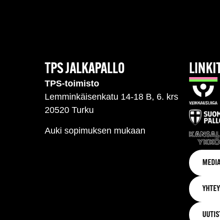
TPS JALKAPALLO
LINKI
TPS-toimisto
Lemminkäisenkatu 14-18 B, 6. krs
20520 Turku
Auki sopimuksen mukaan
MEDIA
YHTEY
UUTIS