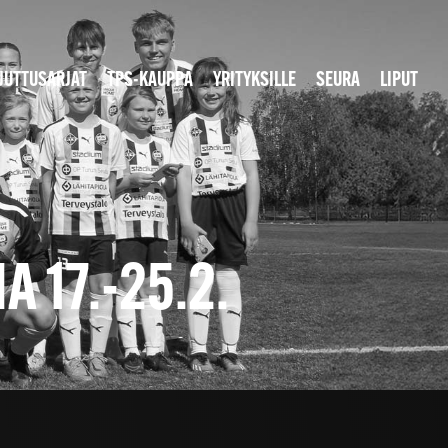
JUTTUSARJAT
TPS-KAUPPA
YRITYKSILLE
SEURA
LIPUT
 17.-25.2.