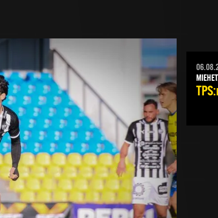
06.08.
MIEHET
TPS:n