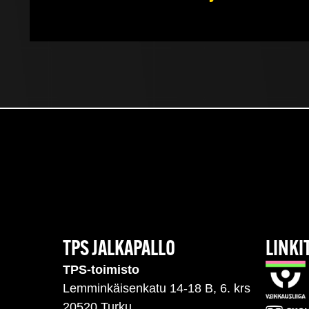
TPS JALKAPALLO
LINKI
TPS-toimisto
Lemminkäisenkatu 14-18 B, 6. krs
20520 Turku