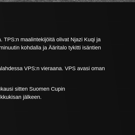
. TPS:n maalintekijöitä olivat Njazi Kuqi ja
uutin kohdalla ja Ääritalo tykitti isäntien
etalahdessa VPS:n vieraana. VPS avasi oman
uukausi sitten Suomen Cupin
lkkukisan jälkeen.