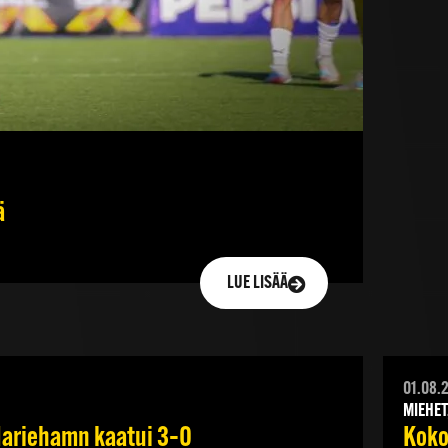
ä
LUE LISÄÄ
01.08.
MIEHET
 Mariehamn kaatui 3–0
Koko