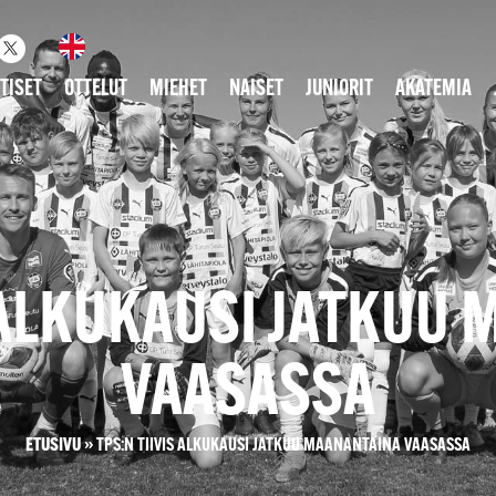
TISET
OTTELUT
MIEHET
NAISET
JUNIORIT
AKATEMIA
S ALKUKAUSI JATKUU
VAASASSA
ETUSIVU
»
TPS:N TIIVIS ALKUKAUSI JATKUU MAANANTAINA VAASASSA