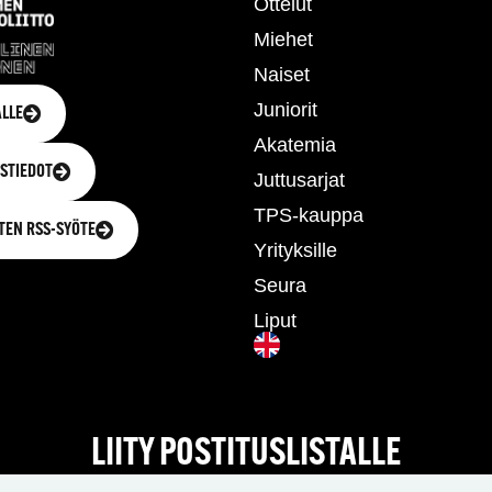
Ottelut
Miehet
Naiset
Juniorit
LLE
Akatemia
STIEDOT
Juttusarjat
TPS-kauppa
TEN RSS-SYÖTE
Yrityksille
Seura
Liput
LIITY POSTITUSLISTALLE