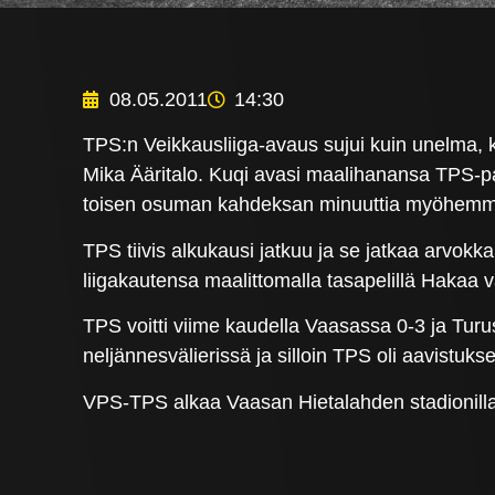
08.05.2011
14:30
TPS:n Veikkausliiga-avaus sujui kuin unelma, kun
Mika Ääritalo. Kuqi avasi maalihanansa TPS-paid
toisen osuman kahdeksan minuuttia myöhemm
TPS tiivis alkukausi jatkuu ja se jatkaa arv
liigakautensa maalittomalla tasapelillä Hakaa
TPS voitti viime kaudella Vaasassa 0-3 ja Turu
neljännesvälierissä ja silloin TPS oli aavistuk
VPS-TPS alkaa Vaasan Hietalahden stadionilla