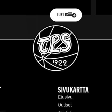
LUE LISÄÄ
T
SIVUKARTTA
Etusivu
Uutiset