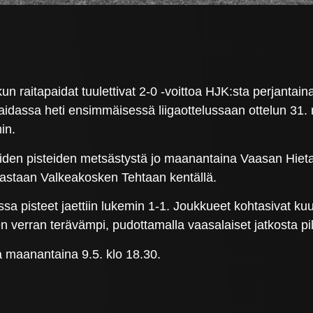
 raitapaidat tuulettivat 2-0 -voittoa HJK:sta perjantaina
assa heti ensimmäisessä liigaottelussaan ottelun 31. min
in.
okkaiden pisteiden metsästystä jo maanantaina Vaasan Hi
 vastaan Valkeakosken Tehtaan kentällä.
ssa pisteet jaettiin lukemin 1-1. Joukkueet kohtasivat k
sen verran terävämpi, pudottamalla vaasalaiset jatkosta pi
 maanantaina 9.5. klo 18.30.