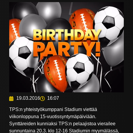
19.03.2016
16:07
TPS:n yhteistyökumppani Stadium viettää
viikonloppuna 15-vuotissyntymäpäiviään.
Synttäreiden kunniaksi TPS:n pelaajistoa vierailee
sunnuntaina 20.3. klo 12-16 Stadiumin myymälässä,