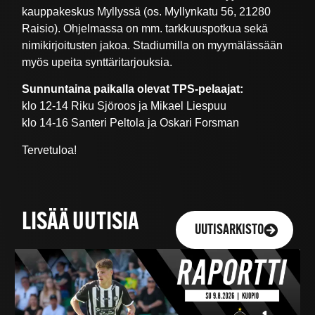
kauppakeskus Myllyssä (os. Myllynkatu 56, 21280
Raisio). Ohjelmassa on mm. tarkkuuspotkua sekä
nimikirjoitusten jakoa. Stadiumilla on myymälässään
myös upeita synttäritarjouksia.
Sunnuntaina paikalla olevat TPS-pelaajat:
klo 12-14 Riku Sjöroos ja Mikael Liespuu
klo 14-16 Santeri Peltola ja Oskari Forsman
Tervetuloa!
LISÄÄ UUTISIA
UUTISARKISTO