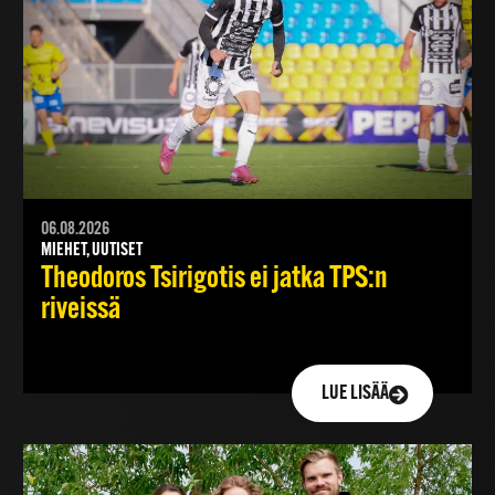
06.08.2026
MIEHET, UUTISET
Theodoros Tsirigotis ei jatka TPS:n
riveissä
LUE LISÄÄ