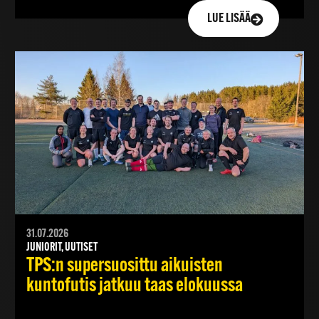
LUE LISÄÄ
31.07.2026
JUNIORIT, UUTISET
TPS:n supersuosittu aikuisten
kuntofutis jatkuu taas elokuussa