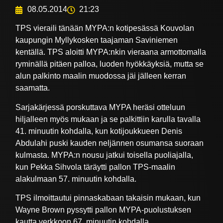
08.05.2014
21:23
TPS vieraili tänään MYPA:n kotipesässä Kouvolan
kaupungin Myllykosken taajaman Saviniemen
kentällä. TPS aloitti MYPA:nkin vieraana armottomalla
ryminällä pitäen palloa, luoden hyökkäyksiä, mutta se
alun palkinto maalin muodossa jäi jälleen kerran
saamatta.
Sarjakärjessä porskuttava MYPA heräsi otteluun
hiljalleen myös mukaan ja se palkittiin karulla tavalla
41. minuutin kohdalla, kun kotijoukkueen Denis
Abdulahi puski kauden neljännen osumansa suoraan
kulmasta. MYPA:n nousu jatkui toisella puoliajalla,
kun Pekka Sihvola täräytti pallon TPS-maalin
alakulmaan 57. minuutin kohdalla.
TPS ilmoittautui pinnaskabaan takaisin mukaan, kun
Wayne Brown pyssytti pallon MYPA-puolustuksen
kautta verkkoon 67. minuutin kohdalla.