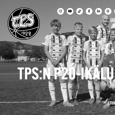
UU
TPS:N P20-IKÄL
ETU