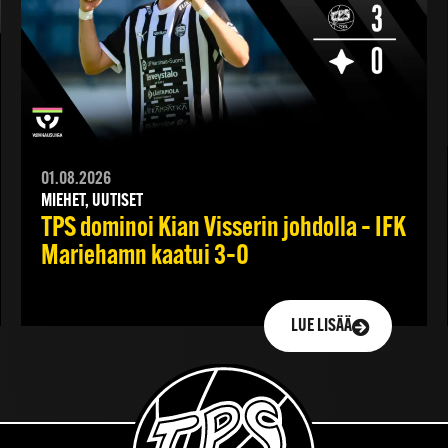
01.08.2026
MIEHET, UUTISET
TPS dominoi Kian Visserin johdolla – IFK
Mariehamn kaatui 3–0
LUE LISÄÄ