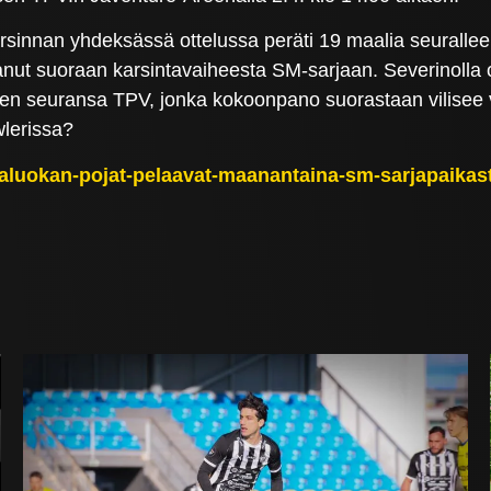
arsinnan yhdeksässä ottelussa peräti 19 maalia seuralleen
nanut suoraan karsintavaiheesta SM-sarjaan. Severinoll
nen seuransa TPV, jonka kokoonpano suorastaan vilisee 
wlerissa?
-ikaluokan-pojat-pelaavat-maanantaina-sm-sarjapaikas