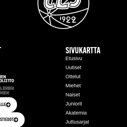
T
SIVUKARTTA
Etusivu
Uutiset
Ottelut
Miehet
Naiset
Juniorit
LLE
Akatemia
STIEDOT
Juttusarjat