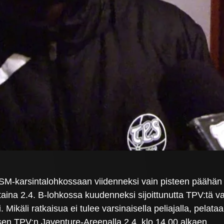
 SM-karsintalohkossaan viidenneksi vain pisteen päähän 
taina 2.4. B-lohkossa kuudenneksi sijoittunutta TPV:tä 
Mikäli ratkaisua ei tulee varsinaisella peliajalla, pelata
en TPV:n Javenture-Areenalla 2.4. klo 14.00 alkaen.