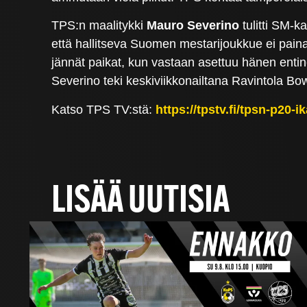
TPS:n maalitykki
Mauro Severino
tulitti SM-k
että hallitseva Suomen mestarijoukkue ei pai
jännät paikat, kun vastaan asettuu hänen enti
Severino teki keskiviikkonailtana Ravintola Bo
Katso TPS TV:stä:
https://tpstv.fi/tpsn-p20
LISÄÄ UUTISIA