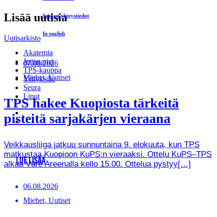
Lisää uutisia
Seuran yhteystiedot
In english
Uutisarkisto
Akatemia
Juttusarjat
07.08.2026
TPS-kauppa
Miehet, Uutiset
Yrityksille
Seura
Liput
TPS hakee Kuopiosta tärkeitä
pisteitä sarjakärjen vieraana
Veikkausliiga jatkuu sunnuntaina 9. elokuuta, kun TPS
matkustaa Kuopioon KuPS:n vieraaksi. Ottelu KuPS–TPS
LUE LISÄÄ
alkaa Väre Areenalla kello 15.00. Ottelua pystyy[…]
06.08.2026
Miehet, Uutiset