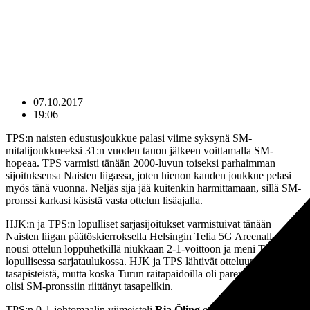
07.10.2017
19:06
TPS:n naisten edustusjoukkue palasi viime syksynä SM-
mitalijoukkueeksi 31:n vuoden tauon jälkeen voittamalla SM-
hopeaa. TPS varmisti tänään 2000-luvun toiseksi parhaimman
sijoituksensa Naisten liigassa, joten hienon kauden joukkue pelasi
myös tänä vuonna. Neljäs sija jää kuitenkin harmittamaan, sillä SM-
pronssi karkasi käsistä vasta ottelun lisäajalla.
HJK:n ja TPS:n lopulliset sarjasijoitukset varmistuivat tänään
Naisten liigan päätöskierroksella Helsingin Telia 5G Areenalla. HJK
nousi ottelun loppuhetkillä niukkaan 2-1-voittoon ja meni TPS:n ohi
lopullisessa sarjataulukossa. HJK ja TPS lähtivät otteluun
tasapisteistä, mutta koska Turun raitapaidoilla oli parempi maaliero,
olisi SM-pronssiin riittänyt tasapelikin.
TPS:n 0-1-johtomaalin viimeisteli
Ria Öling
ottelun 24. minuutilla.