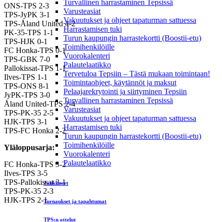
Turvallinen harrastaminen Tepsissä
ONS-TPS 2-3
Varusteasiat
TPS-JyPK 3-1
Vakuutukset ja ohjeet tapaturman sattuessa
TPS-Åland United 4-2
Harrastamisen tuki
PK-35-TPS 1-1
Turun kaupungin harrastekortti (Boostii-etu)
TPS-HJK 0-1
Toimihenkilöille
FC Honka-TPS 0-1
Vuorokalenteri
TPS-GBK 7-0
Palautelaatikko
Pallokissat-TPS 1-1
Tervetuloa Tepsiin – Tästä mukaan toimintaan!
Ilves-TPS 1-1
Toimintaohjeet, käytännöt ja maksut
TPS-ONS 8-1
Pelaajarekrytointi ja siirtyminen Tepsiin
JyPK-TPS 3-0
Turvallinen harrastaminen Tepsissä
Åland United-TPS 2-4
Varusteasiat
TPS-PK-35 2-5
Vakuutukset ja ohjeet tapaturman sattuessa
HJK-TPS 3-1
Harrastamisen tuki
TPS-FC Honka 2-2
Turun kaupungin harrastekortti (Boostii-etu)
Toimihenkilöille
Yläloppusarja:
Vuorokalenteri
Palautelaatikko
FC Honka-TPS 3-2
Ilves-TPS 3-5
TPS-Pallokissat 3-1
Joukkueet
TPS-PK-35 2-3
HJK-TPS 2-1
Turnaukset ja tapahtumat
TPS:n ottelut