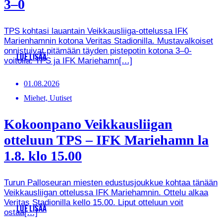
3–0
TPS kohtasi lauantain Veikkausliiga-ottelussa IFK
Marienhamnin kotona Veritas Stadionilla. Mustavalkoiset
onnistuivat pitämään täyden pistepotin kotona 3–0-
LUE LISÄÄ
voitolla. TPS ja IFK Mariehamn[…]
01.08.2026
Miehet, Uutiset
Kokoonpano Veikkausliigan
otteluun TPS – IFK Mariehamn la
1.8. klo 15.00
Turun Palloseuran miesten edustusjoukkue kohtaa tänään
Veikkausliigan ottelussa IFK Mariehamnin. Ottelu alkaa
Veritas Stadionilla kello 15.00. Liput otteluun voit
LUE LISÄÄ
ostaa[…]