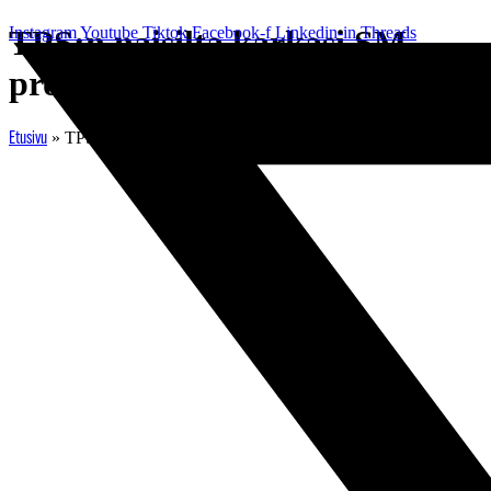
Mene
Instagram
TPS:n naisilta karkasi SM-
Youtube
Tiktok
Facebook-f
Linkedin-in
Threads
sisältöön
pronssi aivan loppuhetkillä
»
TPS:n naisilta karkasi SM-pronssi aivan loppuhetkillä
Etusivu