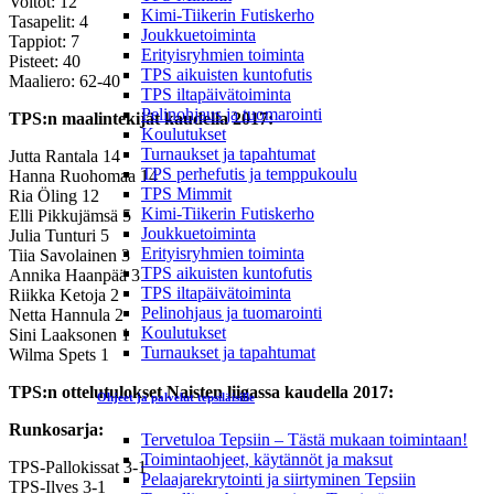
Voitot: 12
Kimi-Tiikerin Futiskerho
Tasapelit: 4
Joukkuetoiminta
Tappiot: 7
Erityisryhmien toiminta
Pisteet: 40
TPS aikuisten kuntofutis
Maaliero: 62-40
TPS iltapäivätoiminta
Pelinohjaus ja tuomarointi
TPS:n maalintekijät kaudella 2017:
Koulutukset
Turnaukset ja tapahtumat
Jutta Rantala 14
TPS perhefutis ja temppukoulu
Hanna Ruohomaa 14
TPS Mimmit
Ria Öling 12
Kimi-Tiikerin Futiskerho
Elli Pikkujämsä 5
Joukkuetoiminta
Julia Tunturi 5
Erityisryhmien toiminta
Tiia Savolainen 3
TPS aikuisten kuntofutis
Annika Haanpää 3
TPS iltapäivätoiminta
Riikka Ketoja 2
Pelinohjaus ja tuomarointi
Netta Hannula 2
Koulutukset
Sini Laaksonen 1
Turnaukset ja tapahtumat
Wilma Spets 1
TPS:n ottelutulokset Naisten liigassa kaudella 2017:
Ohjeet ja palvelut tepsiläisille
Runkosarja:
Tervetuloa Tepsiin – Tästä mukaan toimintaan!
Toimintaohjeet, käytännöt ja maksut
TPS-Pallokissat 3-1
Pelaajarekrytointi ja siirtyminen Tepsiin
TPS-Ilves 3-1