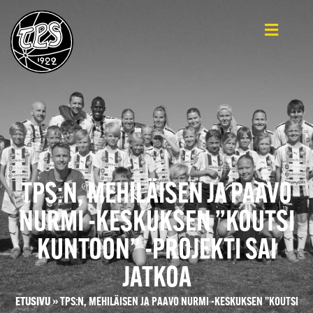
TPS:N, MEHILÄISEN JA PAAVO
NURMI -KESKUKSEN ”KOUTSI
KUNTOON” -PROJEKTI SAI
JATKOA
ETUSIVU
»
TPS:N, MEHILÄISEN JA PAAVO NURMI -KESKUKSEN ”KOUTSI