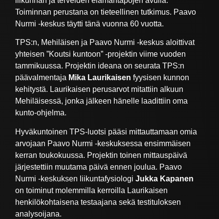
liikunnan ja terveiden elämäntapojen avulla.
Toiminnan perustana on tieteellinen tutkimus. Paavo
Nurmi -keskus täytti tänä vuonna 60 vuotta.
TPS:n, Mehiläisen ja Paavo Nurmi -keskus aloittivat
yhteisen ”Koutsi kuntoon” -projektin viime vuoden
tammikuussa. Projektin ideana on seurata TPS:n
päävalmentaja
Mika Laurikaisen
fyysisen kunnon
kehitystä. Laurikaisen perusarvot mitattiin alkuun
Mehiläisessä, jonka jälkeen hänelle laadittiin oma
kunto-ohjelma.
Hyväkuntoinen TPS-luotsi pääsi mittauttamaan omia
arvojaan Paavo Nurmi -keskuksessa ensimmäisen
kerran toukokuussa. Projektin toinen mittauspäivä
järjestettiin muutama päivä ennen joulua. Paavo
Nurmi -keskuksen liikuntafysiologi
Jukka Kapanen
on toiminut molemmilla kerroilla Laurikaisen
henkilökohtaisena testaajana sekä testituloksen
analysoijana.