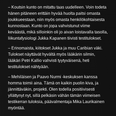
– Koutsin kunto on mitattu taas uudelleen. Voin todeta
hänen pitäneen erittäin hyvää huolta paitsi omasta
joukkueestaan, niin myös omasta henkilökohtaisesta
kunnostaan. Kunto on jopa vahvistunut viime
keväästä, mikä silloinkin oli jo aivan loistavalla tasolla,
liikuntafysiologi Jukka Kapanen tiivisti testitulokset.
– Erinomaista, kiitokset Jukka ja muu Caribian väki.
Tulokset näyttävät hyvältä myös lääkärin silmin,
lääkäri Petri Kallio vahvisti tyytyväisenä, heti
testitulokset nähtyään.
– Mehiläisen ja Paavo Nurmi -keskuksen kanssa
homma toimii aina. Tämä on kaikin puolin kiva, ja
jännittäväkin, projekti. Olen todella positiivisesti
yllättynyt nyt, sillä pelkäsin vähän tämän viimeisen
testikerran tuloksia, päävalmentaja Mika Laurikainen
myöntää.