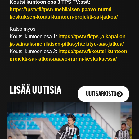
Koutsi kuntoon osa 3 TPS TV:ssä:
https://tpstv.fi/tpsn-mehilaisen-paavo-nurmi-
keskuksen-koutsi-kuntoon-projekti-sai-jatkoa/
Katso myös:
Koutsi kuntoon osa 1:
https://tpstv.fi/tps-jalkapallon-
ja-sairaala-mehilaisen-pitka-yhteistyo-saa-jatkoa/
Koutsi kuntoon osa 2:
https://tpstv.fi/koutsi-kuntoon-
projekti-sai-jatkoa-paavo-nurmi-keskuksessa/
LISÄÄ UUTISIA
UUTISARKISTO