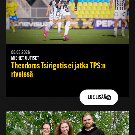
06.08.2026
MIEHET, UUTISET
Theodoros Tsirigotis ei jatka TPS:n
riveissä
LUE LISÄÄ