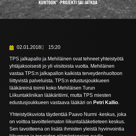
KUNTOON” -PROJEKTI SAI JATKOA
02.01.2018
15:20
TPS jalkapallo ja Mehiläinen ovat tehneet yhteistyötä
yhtäjaksoisesti jo yli viisitoista vuotta. Mehiläinen
vastaa TPS:n jalkapallon kaikista terveydenhuoltoon
liittyvistä palveluista. TPS:n edustusjoukkueen
lääkäreinä toimii koko Mehiläisen Turun
Liikuntaklinikan lääkäritiimi, mutta TPS miesten
edustusjoukkueen vastaava lääkäri on
Petri Kallio
.
Yhteistyökuviota täydentää Paavo Nurmi -keskus, joka
on voittoa tavoittelematon liikuntalääketieteen keskus.
Sen tavoitteena on lisätä ihmisten yleistä hyvinvointia