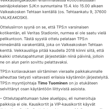
Veikkausliigakauden ensimmäisessä kotiottelussaan
seinäjokelaisen SJK:n sunnuntaina 15.4. klo 15.00 alkaen
Valkeakosken Tehtaan kentällä (os. Tehtaankatu 9, 37600
VALKEAKOSKI).
Ottelusiirron syynä on se, että TPS:n varsinaisen
kotikentän, eli Veritas Stadionin, nurmea ei ole saatu vielä
pelikuntoon. Tästä syystä ottelu pelataan TPS:n
nimeämällä varakentällä, joka on Valkeakosken Tehtaan
kenttä. Veikkausliiga pitää kaudella 2018 kiinni siitä, että
kaikki ottelutapahtumat järjestetään niinä päivinä, jolloin
ne on alun perin sovittu pelattavaksi.
TPS:n kotiavauksen siirtäminen vieraalle paikkakunnalle
aiheuttaa tietysti valtavasti erilaisia käytännön järjestelyitä.
TPS:n myyntijohtaja
Timo Tuominen
on jo etukäteen
selvittänyt osan käytäntöön liittyvistä asioista.
– Ottelutapahtumaan tulee aluelippu, eli numeroituja
paikkoja ei ole. Kausikortit ja VIP-kausikortit käyvät