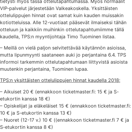
tietysti myös tässä ottelutapahtumassa. Myös normaalit
VIP-palvelut järjestetään Valkeakoskella. Yksittäisten
ottelulippujen hinnat ovat samat kuin kauden muissakin
kotiotteluissa. Alle 12-vuotiaat pääsevät ilmaiseksi tähän
otteluun ja kaikkiin muihinkin ottelutapahtumiimme tällä
kaudella, TPS:n myyntijohtaja Timo Tuominen listaa.
– Meillä on vielä paljon selvitettävää käytännön asioissa,
mutta lipunmyynti saataneen auki jo perjantaina 6.4. TPS
informoi tarkemmin ottelutapahtumaan liittyvistä asioista
muutenkin perjantaina, Tuominen lupaa.
TPS:n yksittäisten ottelulippujen hinnat kaudella 2018:
– Aikuiset 20 € (ennakkoon ticketmaster.fi: 15 € ja S-
etukortin kanssa 18 €)
– Opiskelijat ja eläkeläiset 15 € (ennakkoon ticketmaster.fi:
10 € ja S-etukortin kanssa 13 €)
– Nuoret (12-17 v.) 10 € ((ennakkoon ticketmaster.fi 7 € ja
S-etukortin kanssa 8 €)