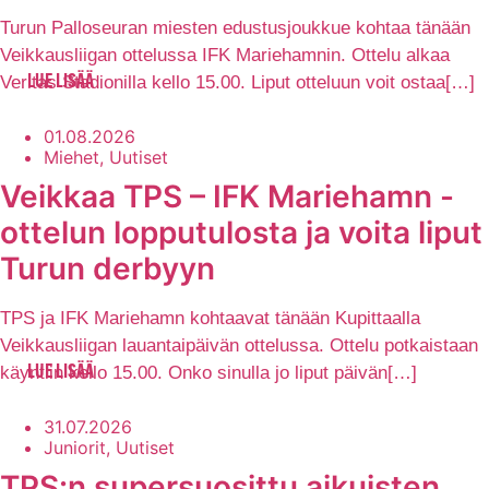
Turun Palloseuran miesten edustusjoukkue kohtaa tänään
Veikkausliigan ottelussa IFK Mariehamnin. Ottelu alkaa
Veritas Stadionilla kello 15.00. Liput otteluun voit ostaa[…]
LUE LISÄÄ
01.08.2026
Miehet, Uutiset
Veikkaa TPS – IFK Mariehamn -
ottelun lopputulosta ja voita liput
Turun derbyyn
TPS ja IFK Mariehamn kohtaavat tänään Kupittaalla
Veikkausliigan lauantaipäivän ottelussa. Ottelu potkaistaan
käyntiin kello 15.00. Onko sinulla jo liput päivän[…]
LUE LISÄÄ
31.07.2026
Juniorit, Uutiset
TPS:n supersuosittu aikuisten