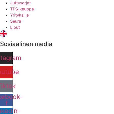
Juttusarjat
TPS-kauppa
Yrityksille
Seura
Liput
Sosiaalinen media
stagram
outube
Tiktok
cebook-
f
nkedin-