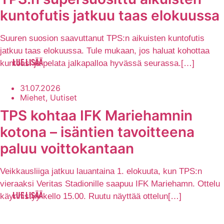
kuntofutis jatkuu taas elokuussa
Suuren suosion saavuttanut TPS:n aikuisten kuntofutis
jatkuu taas elokuussa. Tule mukaan, jos haluat kohottaa
kuntoasi ja pelata jalkapalloa hyvässä seurassa.[…]
LUE LISÄÄ
31.07.2026
Miehet, Uutiset
TPS kohtaa IFK Mariehamnin
kotona – isäntien tavoitteena
paluu voittokantaan
Veikkausliiga jatkuu lauantaina 1. elokuuta, kun TPS:n
vieraaksi Veritas Stadionille saapuu IFK Mariehamn. Ottelu
käynnistyy kello 15.00. Ruutu näyttää ottelun[…]
LUE LISÄÄ