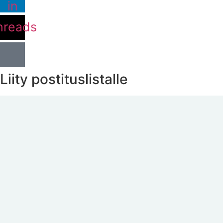
in
hreads
Liity postituslistalle