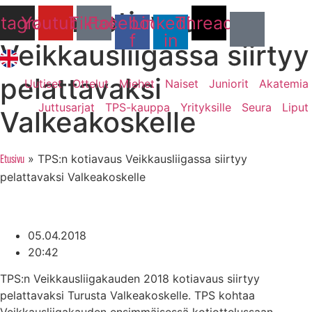
TPS:n kotiavaus
Mene
stagram
Youtube
Tiktok
Facebook-
Linkedin-
Threads
sisältöön
f
in
Veikkausliigassa siirtyy
pelattavaksi
Uutiset
Ottelut
Miehet
Naiset
Juniorit
Akatemia
Juttusarjat
TPS-kauppa
Yrityksille
Seura
Liput
Valkeakoskelle
»
TPS:n kotiavaus Veikkausliigassa siirtyy
Etusivu
pelattavaksi Valkeakoskelle
05.04.2018
20:42
TPS:n Veikkausliigakauden 2018 kotiavaus siirtyy
pelattavaksi Turusta Valkeakoskelle. TPS kohtaa