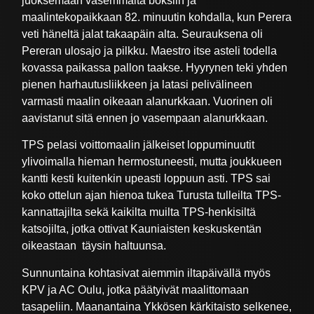
juoksemaan vasemmalta boksiin ja
maalintekopaikkaan 82. minuutin kohdalla, kun Perera
veti häneltä jalat takaapäin alta. Seurauksena oli
Pereran ulosajo ja pilkku. Maestro itse asteli todella
kovassa paikassa pallon taakse. Hyyrynen teki yhden
pienen harhautusliikkeen ja latasi pelivälineen
varmasti maalin oikeaan alanurkkaan. Vuorinen oli
aavistanut sitä ennen jo vasempaan alanurkkaan.
TPS pelasi voittomaalin jälkeiset loppuminuutit
ylivoimalla hieman hermostuneesti, mutta joukkueen
kantti kesti kuitenkin upeasti loppuun asti. TPS sai
koko ottelun ajan hienoa tukea Turusta tulleilta TPS-
kannattajilta sekä kaikilta muilta TPS-henkisiltä
katsojilta, jotka ottivat Kauniaisten keskuskentän
oikeastaan täysin haltuunsa.
Sunnuntaina kohtasivat aiemmin iltapäivällä myös
KPV ja AC Oulu, jotka päätyivät maalittomaan
tasapeliin. Maanantaina Ykkösen kärkitaisto selkenee,