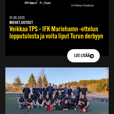
01.08.2026
MIEHET, UUTISET
Veikkaa TPS – IFK Mariehamn -ottelun
lopputulosta ja voita liput Turun derbyyn
LUE LISÄÄ