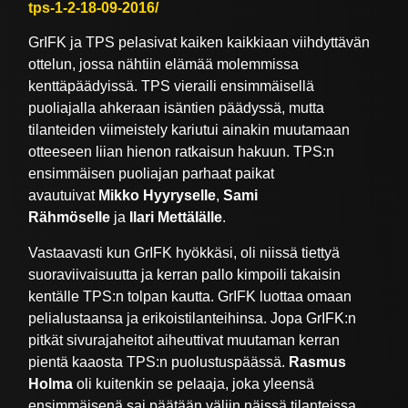
tps-1-2-18-09-2016/
GrIFK ja TPS pelasivat kaiken kaikkiaan viihdyttävän
ottelun, jossa nähtiin elämää molemmissa
kenttäpäädyissä. TPS vieraili ensimmäisellä
puoliajalla ahkeraan isäntien päädyssä, mutta
tilanteiden viimeistely kariutui ainakin muutamaan
otteeseen liian hienon ratkaisun hakuun. TPS:n
ensimmäisen puoliajan parhaat paikat
avautuivat
Mikko Hyyryselle
,
Sami
Rähmöselle
ja
Ilari Mettälälle
.
Vastaavasti kun GrIFK hyökkäsi, oli niissä tiettyä
suoraviivaisuutta ja kerran pallo kimpoili takaisin
kentälle TPS:n tolpan kautta. GrIFK luottaa omaan
pelialustaansa ja erikoistilanteihinsa. Jopa GrIFK:n
pitkät sivurajaheitot aiheuttivat muutaman kerran
pientä kaaosta TPS:n puolustuspäässä.
Rasmus
Holma
oli kuitenkin se pelaaja, joka yleensä
ensimmäisenä sai päätään väliin näissä tilanteissa.