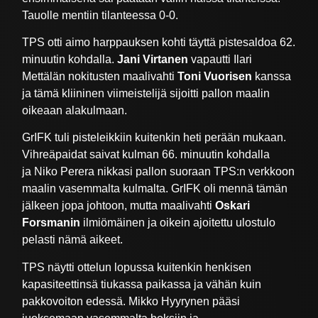
Tauolle mentiin tilanteessa 0-0.
TPS otti aimo harppauksen kohti täyttä pistesaldoa 62.
minuutin kohdalla.
Jani Virtanen
vapautti Ilari
Mettälän nokitusten maalivahti
Toni Vuorisen
kanssa
ja tämä kliininen viimeistelijä sijoitti pallon maalin
oikeaan alakulmaan.
GrIFK tuli pisteleikkiin kuitenkin heti perään mukaan.
Vihreäpaidat saivat kulman 66. minuutin kohdalla
ja Niko Perera nikkasi pallon suoraan TPS:n verkkoon
maalin vasemmalta kulmalta. GrIFK oli mennä tämän
jälkeen jopa johtoon, mutta maalivahti
Oskari
Forsmanin
ilmiömäinen ja oikein ajoitettu ulostulo
pelasti nämä aikeet.
TPS näytti ottelun lopussa kuitenkin henkisen
kapasiteettinsä tiukassa paikassa ja vähän kuin
pakkovoiton edessä. Mikko Hyyrynen pääsi