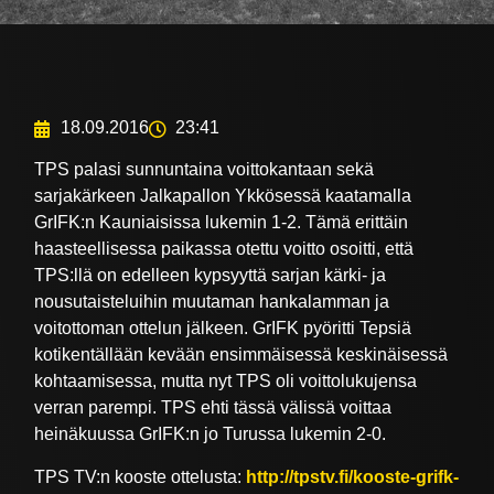
18.09.2016
23:41
TPS palasi sunnuntaina voittokantaan sekä
sarjakärkeen Jalkapallon Ykkösessä kaatamalla
GrIFK:n Kauniaisissa lukemin 1-2. Tämä erittäin
haasteellisessa paikassa otettu voitto osoitti, että
TPS:llä on edelleen kypsyyttä sarjan kärki- ja
nousutaisteluihin muutaman hankalamman ja
voitottoman ottelun jälkeen. GrIFK pyöritti Tepsiä
kotikentällään kevään ensimmäisessä keskinäisessä
kohtaamisessa, mutta nyt TPS oli voittolukujensa
verran parempi. TPS ehti tässä välissä voittaa
heinäkuussa GrIFK:n jo Turussa lukemin 2-0.
TPS TV:n kooste ottelusta:
http://tpstv.fi/kooste-grifk-