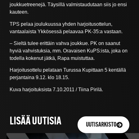
joukkuetreenejä. Täysillä valmistaudutaan siis jo ensi
kauteen.
TPS pelaa joulukuussa yhden harjoitusottelun,
vantaalaista Ykkösessä pelaavaa PK-35:a vastaan.
– Sieltä tulee erittäin vahva joukkue. PK on saanut
hyviä vahvistuksia, mm. Oravaisen KuPS:ista, joka on
todella kokenut jätkä, Rapa muistuttaa.
Harjoitusottelu pelataan Turussa Kupittaan 5 kentällä
perjantaina 9.12. klo 18.15.
Kuva harjoituksista 7.10.2011 / Tiina Pirilä.
LISÄÄ UUTISIA
UUTISARKISTO