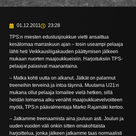
01.12.2011
23:28
TPS:n miesten edustusjoukkue vietti ansaittua
kesälomaa marraskuun ajan – tosin useampi pelaaja
lähti heti Veikkausliigakauden päättymisen jälkeen
mukaan nuorten maajoukkueisiin. Harjoituksiin TPS-
pelaajat palasivat maanantaina.
– Matka kohti uutta on alkanut. Jätkät on palannut
treeneihin terveinä ja intoa täynnä. Muutama U21:n
mukana ollut pelaaja lomailee vielä hetken, sillä
heidän lomansa alku venähti maajoukkuevelvoitteen
myötä, TPS:n päävalmentaja Marko Rajamäki kertoo.
– Jatkamme treenaamista aina jouluun asti. Joulun ja
uuden vuoden väli onkin sitten omakohtaista
harjoittelua, jonka jälkeen jatkamme taas normaalisti