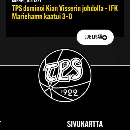
MIEHET, UUTISET
TPS dominoi Kian Visserin johdolla – IFK
Mariehamn kaatui 3–0
LUE LISÄÄ
T
SIVUKARTTA