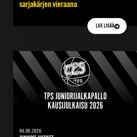
sarjakärjen vieraana
LUE LISÄÄ
04.08.2026