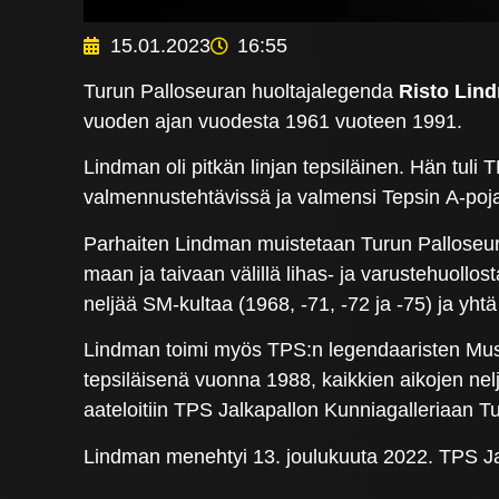
15.01.2023
16:55
Turun Palloseuran huoltajalegenda
Risto Lin
vuoden ajan vuodesta 1961 vuoteen 1991.
Lindman oli pitkän linjan tepsiläinen. Hän tu
valmennustehtävissä ja valmensi Tepsin A-po
Parhaiten Lindman muistetaan Turun Palloseura
maan ja taivaan välillä lihas- ja varustehuoll
neljää SM-kultaa (1968, -71, -72 ja -75) ja y
Lindman toimi myös TPS:n legendaaristen Musti
tepsiläisenä vuonna 1988, kaikkien aikojen n
aateloitiin TPS Jalkapallon Kunniagalleriaan 
Lindman menehtyi 13. joulukuuta 2022. TPS Ja