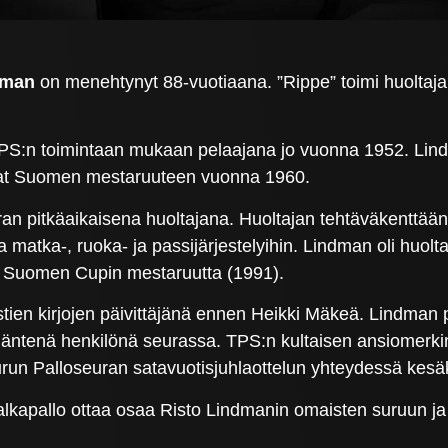
dman
on menehtynyt 88-vuotiaana. ”Rippe” toimi huoltaja
li TPS:n toimintaan mukaan pelaajana jo vuonna 1952. Li
jat Suomen mestaruuteen vuonna 1960.
n pitkäaikaisena huoltajana. Huoltajan tehtäväkenttään 
osta matka-, ruoka- ja passijärjestelyihin. Lindman oli h
htä Suomen Cupin mestaruutta (1991).
en kirjojen päivittäjänä ennen Heikki Mäkeä. Lindman p
eljäntenä henkilönä seurassa. TPS:n kultaisen ansiomer
Turun Palloseuran satavuotisjuhlaottelun yhteydessä kes
lkapallo ottaa osaa Risto Lindmanin omaisten suruun ja