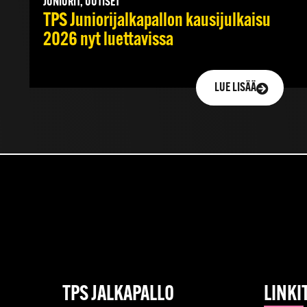
JUNIORIT, UUTISET
TPS Juniorijalkapallon kausijulkaisu
2026 nyt luettavissa
LUE LISÄÄ
TPS JALKAPALLO
LINKI