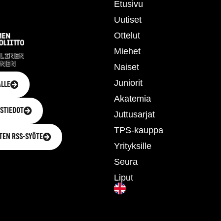
Etusivu
Uutiset
Ottelut
Miehet
Naiset
Juniorit
LLE
Akatemia
STIEDOT
Juttusarjat
TPS-kauppa
TEN RSS-SYÖTE
Yrityksille
Seura
Liput