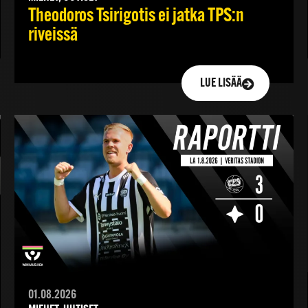
Theodoros Tsirigotis ei jatka TPS:n
riveissä
LUE LISÄÄ
01.08.2026