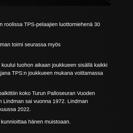
n roolissa TPS-pelaajien luottomiehenä 30
ndman toimi seurassa myös
kuului tuohon aikaan joukkueen sisällä kaikki
uoltajana TPS:n joukkueen mukana voittamassa
alkittiin koko Turun Palloseuran Vuoden
kin Lindman sai vuonna 1972. Lindman
äkuussa 2022.
 kunnioittaa hänen muistoaan.