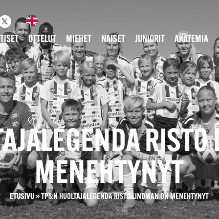
TISET
OTTELUT
MIEHET
NAISET
JUNIORIT
AKATEMIA
TAJALEGENDA RISTO
MENEHTYNYT
ETUSIVU
»
TPS:N HUOLTAJALEGENDA RISTO LINDMAN ON MENEHTYNYT