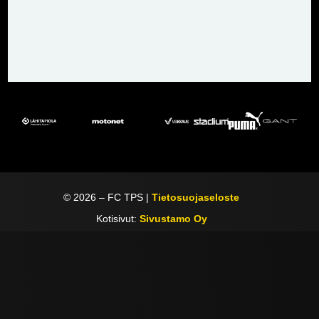
©
2026
– FC TPS |
Tietosuojaseloste
Kotisivut:
Sivustamo Oy