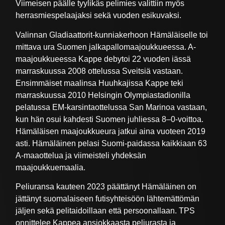
Viimeisen päälle tyylikäs pelimies valittiin myös
herrasmiespelaajaksi sekä vuoden esikuvaksi.
Valinnan Gladiaattorit-kunniakerhoon Hämäläiselle toi
mittava ura Suomen jalkapallomaajoukkueessa. A-
maajoukkueessa Kappe debytoi 22 vuoden iässä
marraskuussa 2008 ottelussa Sveitsiä vastaan.
Ensimmäiset maalinsa Huuhkajissa Kappe teki
marraskuussa 2010 Helsingin Olympiastadionilla
pelatussa EM-karsintaottelussa San Marinoa vastaan,
kun hän osui kahdesti Suomen juhliessa 8–0-voittoa.
Hämäläisen maajoukkueura jatkui aina vuoteen 2019
asti. Hämäläinen pelasi Suomi-paidassa kaikkiaan 63
A-maaottelua ja viimeisteli yhdeksän
maajoukkuemaalia.
Peliuransa kauteen 2023 päättänyt Hämäläinen on
jättänyt suomalaiseen futisyhteisöön lähtemättömän
jäljen sekä pelitaidoillaan että persoonallaan. TPS
onnittelee Kappea ansiokkaasta peliurasta ja