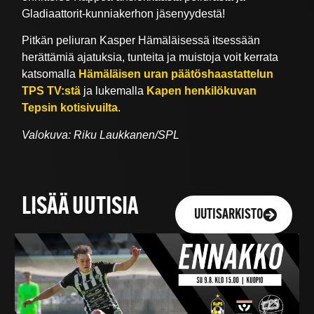
Gladiaattorit-kunniakerhon jäsenyydestä!
Pitkän peliuran Kasper Hämäläisessä itsessään
herättämiä ajatuksia, tunteita ja muistoja voit kerrata
katsomalla
Hämäläisen uran päätöshaastattelun
TPS TV:stä
ja lukemalla
Kapen henkilökuvan
Tepsin kotisivuilta
.
Valokuva: Riku Laukkanen/SPL
LISÄÄ UUTISIA
UUTISARKISTO