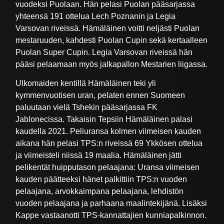
vuodeksi Puolaan. Hän pelasi Puolan pääsarjassa
yhteensä 191 ottelua Lech Poznanin ja Legia
Varsovan riveissä. Hämäläinen voitti neljästi Puolan
mestaruuden, kahdesti Puolan Cupin sekä kertaalleen
Puolan Super Cupin. Legia Varsovan riveissä hän
pääsi pelaamaan myös jalkapallon Mestarien liigassa.
Ulkomaiden kentillä Hämäläinen teki yli
kymmenvuotisen uran, pelaten ennen Suomeen
paluutaan vielä Tshekin pääsarjassa FK
Jablonecissa. Takaisin Tepsiin Hämäläinen palasi
kaudella 2021. Peliuransa kolmen viimeisen kauden
aikana hän pelasi TPS:n riveissä 69 Ykkösen ottelua
ja viimeisteli niissä 19 maalia. Hämäläinen jätti
pelikentät huipputason pelaajana: Uransa viimeisen
kauden päätteeksi hänet palkittiin TPS:n vuoden
pelaajana, arvokkaimpana pelaajana, lehdistön
vuoden pelaajana ja parhaana maalintekijänä. Lisäksi
Kappe vastaanotti TPS-kannattajien kunniapalkinnon.