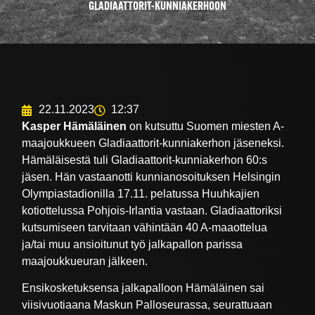
GLADIAATTORIT-KUNNIAKERHOON
22.11.2023
12:37
Kasper Hämäläinen
on kutsuttu Suomen miesten A-
maajoukkueen Gladiaattorit-kunniakerhon jäseneksi.
Hämäläisestä tuli Gladiaattorit-kunniakerhon 60:s
jäsen. Hän vastaanotti kunnianosoituksen Helsingin
Olympiastadionilla 17.11. pelatussa Huuhkajien
kotiottelussa Pohjois-Irlantia vastaan. Gladiaattoriksi
kutsumiseen tarvitaan vähintään 40 A-maaottelua
ja/tai muu ansioitunut työ jalkapallon parissa
maajoukkueuran jälkeen.
Ensikosketuksensa jalkapalloon Hämäläinen sai
viisivuotiaana Maskun Palloseurassa, seurattuaan