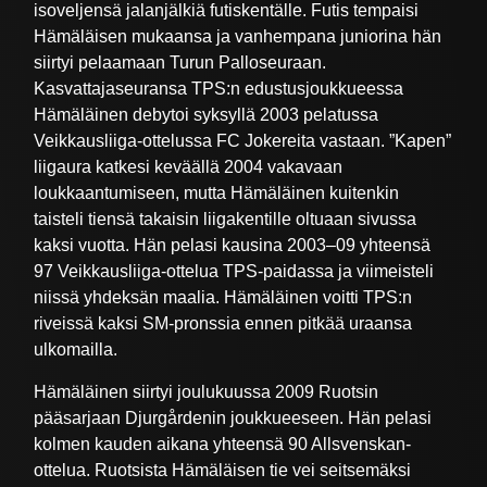
isoveljensä jalanjälkiä futiskentälle. Futis tempaisi
Hämäläisen mukaansa ja vanhempana juniorina hän
siirtyi pelaamaan Turun Palloseuraan.
Kasvattajaseuransa TPS:n edustusjoukkueessa
Hämäläinen debytoi syksyllä 2003 pelatussa
Veikkausliiga-ottelussa FC Jokereita vastaan. ”Kapen”
liigaura katkesi keväällä 2004 vakavaan
loukkaantumiseen, mutta Hämäläinen kuitenkin
taisteli tiensä takaisin liigakentille oltuaan sivussa
kaksi vuotta. Hän pelasi kausina 2003–09 yhteensä
97 Veikkausliiga-ottelua TPS-paidassa ja viimeisteli
niissä yhdeksän maalia. Hämäläinen voitti TPS:n
riveissä kaksi SM-pronssia ennen pitkää uraansa
ulkomailla.
Hämäläinen siirtyi joulukuussa 2009 Ruotsin
pääsarjaan Djurgårdenin joukkueeseen. Hän pelasi
kolmen kauden aikana yhteensä 90 Allsvenskan-
ottelua. Ruotsista Hämäläisen tie vei seitsemäksi