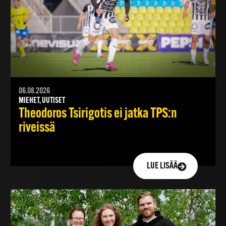
06.08.2026
MIEHET, UUTISET
Theodoros Tsirigotis ei jatka TPS:n
riveissä
LUE LISÄÄ