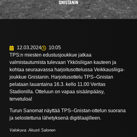
GNISTANIN
12.03.2024
10:05
TPS:n miesten edustusjoukkue jatkaa
valmistautumista tulevaan Ykkösliigan kauteen ja
kohtaa seuraavassa harjoitusottelussa Veikkausliiga-
joukkue Gnistanin. Harjoitusottelu TPS–Gnistan
pelataan lauantaina 16.3. kello 11.00 Veritas
Stadionilla. Otteluun on vapaa sisäänpääsy,
tervetuloa!
Turun Sanomat näyttää TPS–Gnistan-ottelun suorana
ja selostettuna lähetyksenä digitilaajilleen.
Valokuva: Akusti Salonen