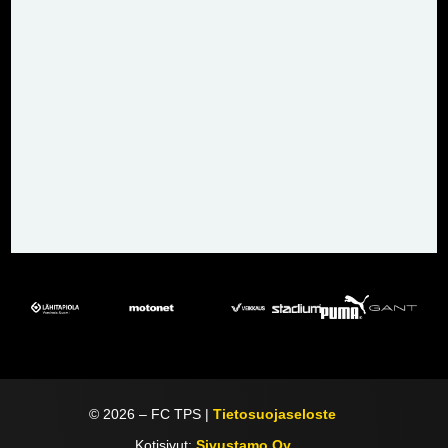
©
2026
– FC TPS |
Tietosuojaseloste
Kotisivut:
Sivustamo Oy