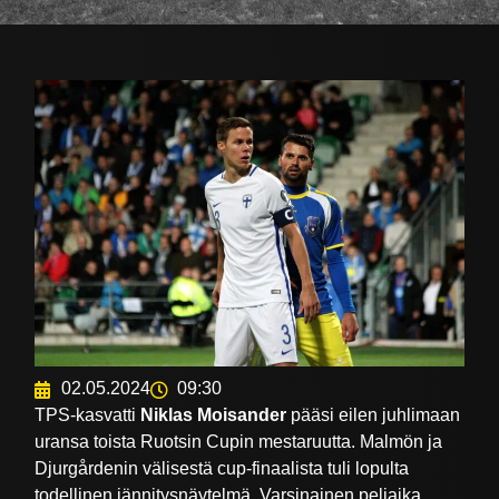
02.05.2024
09:30
TPS-kasvatti
Niklas Moisander
pääsi eilen juhlimaan
uransa toista Ruotsin Cupin mestaruutta. Malmön ja
Djurgårdenin välisestä cup-finaalista tuli lopulta
todellinen jännitysnäytelmä. Varsinainen peliaika