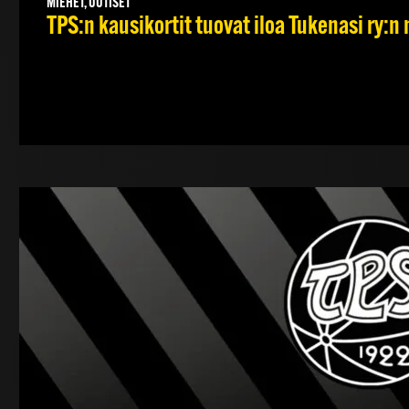
MIEHET, UUTISET
TPS:n kausikortit tuovat iloa Tukenasi ry:n n