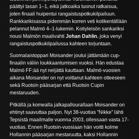
päättyi tasan 1–1, eikä jatkoaika tuonut ratkaisua,
joten finaali huipentui rangaistuspotkukilpailuun.
Rankkarikisassa pidemmän korren veti kotikentällään
pelannut Malmö 4–1-lukemin. Kotiyleisön sankariksi
nousi Malmön maalivahti
Johan Dahlin
, joka venyi
rangaistuspotkukilpailussa kahteen torjuntaan.
Suomalaistoppari Moisander joutui jättämään cup-
finaalin väliin loukkaantumisen vuoksi. Hän edustaa
Malmö FF:ää nyt neljättä kauttaan. Malmö-vuosien
aikana Moisander on nyt voittanut kahteen otteeseen
sekä Ruotsin pääsarjan että Ruotsin Cupin
mestaruuden.
Pitkällä ja komealla jalkapallourallaan Moisander on
ehtinyt saavuttaa paljon. Nyt 38-vuotias ”Nikke” lähti
Tepsistä maailmalle vuonna 2003, ollessaan vasta 17-
vuotias. Ennen Ruotsin-vuosiaan hän voitti kolme
Hollannin pääsarjan mestaruutta, kaksi Hollannin