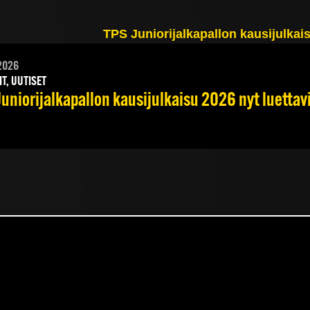
2026
IT, UUTISET
Juniorijalkapallon kausijulkaisu 2026 nyt luettav