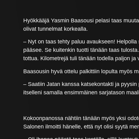
Hyökkääjä Yasmin Baasousi pelasi taas muutam
olivat tunnelmat korkealla.
– Nyt on taas tehty paluu avaukseen! Helpolla se
pääsee. Se kuitenkin tuotti tänään taas tulosta
tottua. Kilometrejä tuli tänään todella paljon ja 
Baasousin hyvä ottelu palkittiin lopulta myös m
– Saatiin Jatan kanssa katsekontakti ja pyysin p
itselleni samalla ensimmäinen sarjatason maali
Kokoonpanossa nähtiin tänään myös yksi odotet
Salonen ilmoitti hänelle, että nyt olisi syytä m