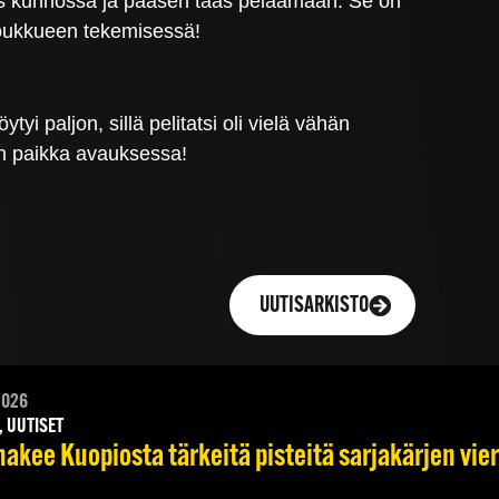
 taas kunnossa ja pääsen taas pelaamaan. Se on
 joukkueen tekemisessä!
i paljon, sillä pelitatsi oli vielä vähän
aan paikka avauksessa!
UUTISARKISTO
2026
, UUTISET
hakee Kuopiosta tärkeitä pisteitä sarjakärjen vie