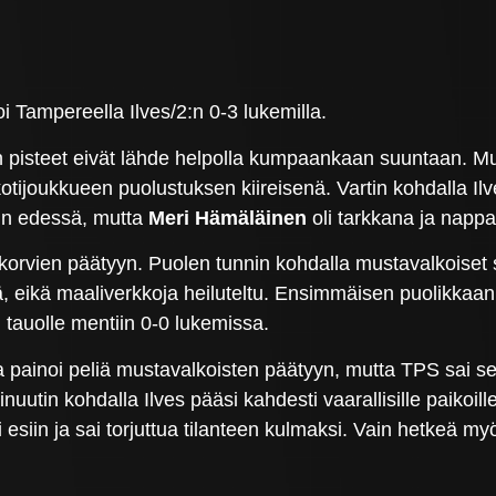
i Tampereella Ilves/2:n 0-3 lukemilla.
n pisteet eivät lähde helpolla kumpaankaan suuntaan. Mus
i kotijoukkueen puolustuksen kiireisenä. Vartin kohdalla
lin edessä, mutta
Meri Hämäläinen
oli tarkkana ja nappa
sukorvien päätyyn. Puolen tunnin kohdalla mustavalkoiset 
istä, eikä maaliverkkoja heiluteltu. Ensimmäisen puolikk
tauolle mentiin 0-0 lukemissa.
ja painoi peliä mustavalkoisten päätyyn, mutta TPS sai selv
utin kohdalla Ilves pääsi kahdesti vaarallisille paikoill
 esiin ja sai torjuttua tilanteen kulmaksi. Vain hetkeä 