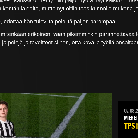
utuksen kanssa on tehty niin paljon työtä. Nyt kaikki on
 kentän laidalta, mutta nyt oltiin taas kunnolla mukana
le, odottaa hän tulevilta peleiltä paljon parempaa.
i mitenkään erikoinen, vaan pikemminkin parannettavaa löyty
 ja pelejä ja tavoitteet siihen, että kovalla työllä ansait
07.08.
MIEHET
TPS 