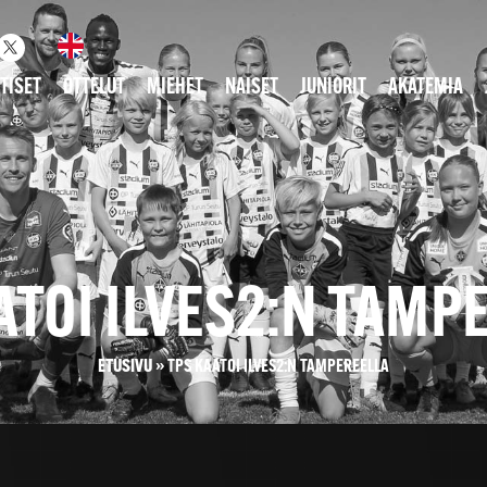
TISET
OTTELUT
MIEHET
NAISET
JUNIORIT
AKATEMIA
ATOI ILVES2:N TAMP
ETUSIVU
»
TPS KAATOI ILVES2:N TAMPEREELLA