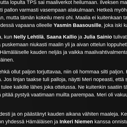
tta lopulta TPS sai maaliverkot heilumaan. Ilveksen maali
tti pallon varmasti vasempaan alakulmaan. Hetkeä myöhe
, mutta tämän kokeilu meni ohi. Maalia ei kuitenkaan t
edessä vapaana olleelle
Yasmin Baasousille
, joka iski
oa, kun
Nelly Lehtilä
,
Saana Kallio
ja
Julia Sainio
tulivat
tä puskemaan niukasti maalin yli ja aivan ottelun loppuhe
le Hämäläiselle kauden neljäs ja vaikka maalivahtivalment
väinen.
ehkä ollut paljon torjuttavaa, niin oli hommaa silti pal
 Jos linjan taakse tuli palloja, näytti Meri nopeasti, että 
tulee kaikille lähes joka ottelussa. Ne kuitenkin saatiin t
että pitää pystyä vaatimaan muilta parempaa. Meri oli vak
sti ja on päästänyt kauden aikana vähiten maaleja. Ke
n on yhdessä Hämäläisen ja
Inkeri Niemen
kanssa onnist