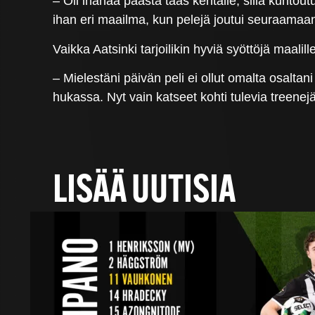
– Oli ihanaa päästä taas kentälle, sillä kunto
ihan eri maailma, kun pelejä joutui seuraamaan
Vaikka Aatsinki tarjoilikin hyviä syöttöjä maalil
– Mielestäni päivän peli ei ollut omalta osaltan
hukassa. Nyt vain katseet kohti tulevia treenejä
LISÄÄ UUTISIA