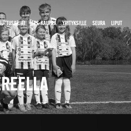
JUTTUSARJAT
TPS-KAUPPA
YRITYKSILLE
SEURA
LIPUT
EREELLA