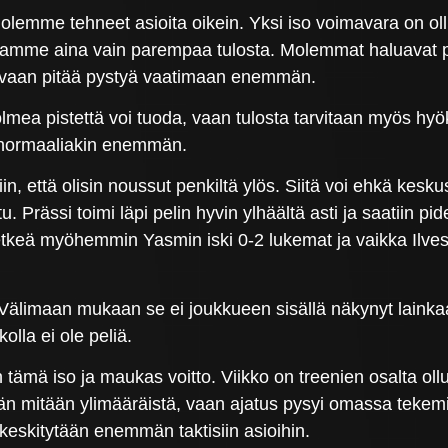
että olemme tehneet asioita oikein. Yksi iso voimavara on
isiltamme aina vain parempaa tulosta. Molemmat haluavat 
a, vaan pitää pystyä vaatimaan enemmän.
kolmea pistettä voi tuoda, vaan tulosta tarvitaan myös h
n normaaliakin enemmän.
, että olisin noussut penkiltä ylös. Siitä voi ehkä keskus
ittu. Prässi toimi läpi pelin hyvin ylhäältä asti ja saatiin pi
 myöhemmin Yasmin iski 0-2 lukemat ja vaikka Ilves yrit
ta Välimaan mukaan se ei joukkueen sisällä näkynyt lain
olla ei ole peliä.
an tämä iso ja maukas voitto. Viikko on treenien osalta oll
ään mitään ylimääräistä, vaan ajatus pysyi omassa tekemi
 keskitytään enemmän taktisiin asioihin.