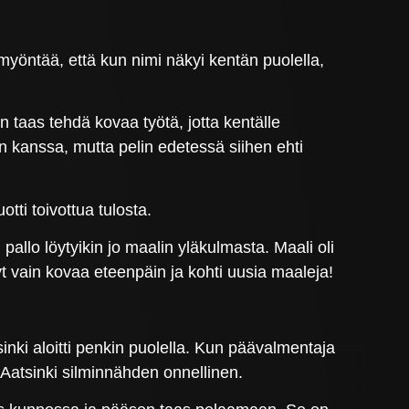
öntää, että kun nimi näkyi kentän puolella,
en taas tehdä kovaa työtä, jotta kentälle
än kanssa, mutta pelin edetessä siihen ehti
tti toivottua tulosta.
pallo löytyikin jo maalin yläkulmasta. Maali oli
t vain kovaa eteenpäin ja kohti uusia maaleja!
ki aloitti penkin puolella. Kun päävalmentaja
i Aatsinki silminnähden onnellinen.