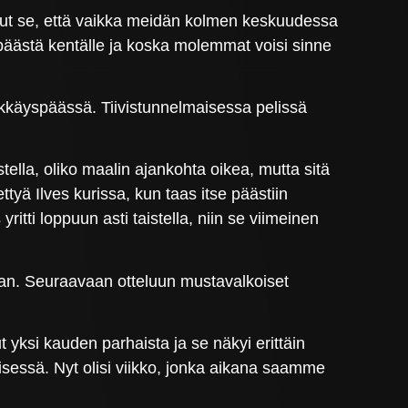
 ollut se, että vaikka meidän kolmen keskuudessa
päästä kentälle ja koska molemmat voisi sinne
yökkäyspäässä. Tiivistunnelmaisessa pelissä
tella, oliko maalin ajankohta oikea, mutta sitä
dettyä Ilves kurissa, kun taas itse päästiin
ti loppuun asti taistella, niin se viimeinen
kaan. Seuraavaan otteluun mustavalkoiset
ut yksi kauden parhaista ja se näkyi erittäin
sessä. Nyt olisi viikko, jonka aikana saamme