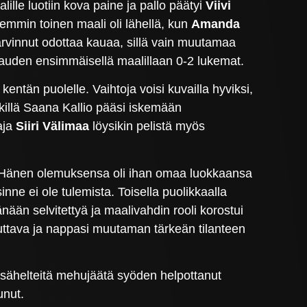
lle luotiin kova paine ja pallo päätyi
Viivi
mmin toinen maali oli lähellä, kun
Amanda
arvinnut odottaa kauaa, sillä vain muutamaa
 kauden ensimmäisellä maalillaan 0-2 lukemat.
 kentän puolelle. Vaihtoja voisi kuvailla hyviksi,
tkillä Saana Kallio pääsi iskemään
aja
Siiri Välimaa
löysikin pelistä myös
jon. Hänen olemuksensa oli ihan omaa luokkaansa
sinne ei ole tulemista. Toisella puolikkaalla
änään selvitettyä ja maalivahdin rooli korostui
uuttava ja nappasi muutaman tärkeän tilanteen
sähelteitä mehujäätä syöden helpottanut
unut.