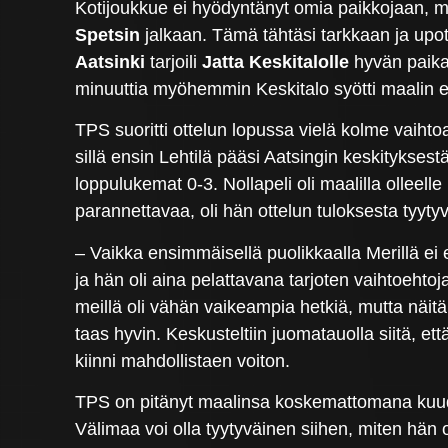
Kotijoukkue ei hyödyntänyt omia paikkojaan, mu
Spetsin
jalkaan. Tämä tähtäsi tarkkaan ja upo
Aatsinki
tarjoili
Jatta Keskitalolle
hyvän paikan
minuuttia myöhemmin Keskitalo syötti maalin 
TPS suoritti ottelun lopussa vielä kolme vaiht
sillä ensin Lehtilä pääsi Aatsingin keskitykses
loppulukemat 0-3. Nollapeli oli maalilla olleel
parannettavaa, oli hän ottelun tuloksesta tyyty
– Vaikka ensimmäisellä puolikkaalla Merillä ei 
ja hän oli aina pelattavana tarjoten vaihtoehtoja.
meillä oli vähän vaikeampia hetkiä, mutta näitä 
taas hyvin. Keskusteltiin juomatauolla siitä, 
kiinni mahdollistaen voiton.
TPS on pitänyt maalinsa koskemattomana kuude
Välimaa voi olla tyytyväinen siihen, miten hä