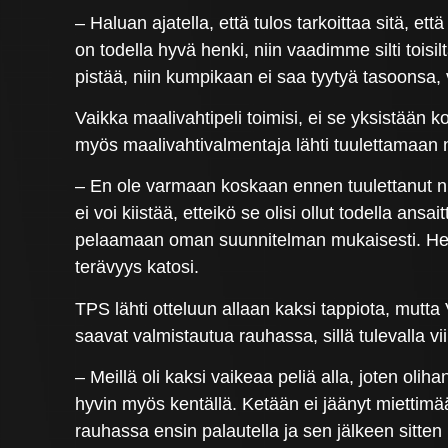
– Haluan ajatella, että tulos tarkoittaa sitä, 
on todella hyvä henki, niin vaadimme silti to
pistää, niin kumpikaan ei saa tyytyä tasoons
Vaikka maalivahtipeli toimisi, ei se yksistään 
myös maalivahtivalmentaja lähti tuulettamaa
– En ole varmaan koskaan ennen tuulettanut niin
ei voi kiistää, etteikö se olisi ollut todella ansa
pelaamaan oman suunnitelman mukaisesti. Hetkeä
terävyys katosi.
TPS lähti otteluun allaan kaksi tappiota, mut
saavat valmistautua rauhassa, sillä tulevalla viik
– Meillä oli kaksi vaikeaa peliä alla, joten olih
hyvin myös kentällä. Ketään ei jäänyt miettim
rauhassa ensin palautella ja sen jälkeen sitten