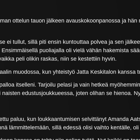
an ottelun tauon jälkeen avauskokoonpanossa ja hän my
 ei tullut, sillä piti ensin kuntouttaa polvea ja sen jälke
. Ensimmäisellä puoliajalla oli vielä vähän hakemista sä
vaikka peli olikin raskas, niin se kestettiin hyvin.
aalin muodossa, kun yhteistyö Jatta Keskitalon kanssa tuo
alloa itselleni. Tarjoilu pelasi ja vain hetkeä myöhemmin 
 naisten edustusjoukkueessa, joten olihan se hienoa. Ny
tu paluu, kun loukkaantumisen selvittänyt Amanda Aatsin
ennä lämmittelemään, sillä edessä olisi vaihto kentälle, ol