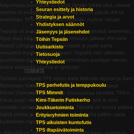
Yhteystiedot
helpompaa puolustaa. Ei meillä tänään hätää ollut, oikeaa
Seuran esittely ja historia
malttia oli mukana ja saimme vielä levätä päivän IFK:ta
Strategia ja arvot
enemmän, TPS-luotsi Marko Rajamäki myönsi reilusti.
Yhdistyksen säännöt
Tepsillä oli avausjaksolla maalipaikkoja selvästi enemmän.
Jäsenyys ja jäsenehdot
Njazi Kuqi hätyytteli heti parin minuutin jälkeen IFK-vahti
Töihin Tepsiin
Gustaf Långbackaa aggressiivisesti ja puski paria
Uutisarkisto
minuuttia myöhemmin tolppaan. Tepsillä riitti vähintään
Tietosuoja
puolittaisia paikkoja koko ensimmäisen puoliajan verran,
Yhteystiedot
mutta enempää osumia ei syntynyt.
TOIMINTA
Toiselle puoliajalle TPS laittoi Kalle Mäkisen lepoon ja Sami
Rähmösen tilalle kentälle. Myös vaihdossa aloittanut
TPS perhefutis ja temppukoulu
Petteri Pennanen sai lopussa tilaisuutensa kentällä. TPS:n
TPS Mimmit
fokus pysyi olennaisessa loppuun asti ja sillä ei ollut
Kimi-Tiikerin Futiskerho
missään vaiheessa hädän päivää. Tepsillä oli monta paikka
Joukkuetoiminta
lisätä johtoa ja IFK sai jonkinlaista painetta päälle vasta
Erityisryhmien toiminta
kymmenen minuuttia ennen loppua.
TPS aikuisten kuntofutis
TPS iltapäivätoiminta
– Räpsällä oli pientä vammaa ja häneltä hieno sisääntulo