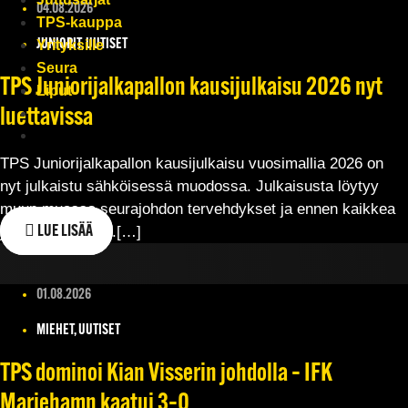
04.08.2026
TPS-kauppa
JUNIORIT, UUTISET
Yrityksille
Seura
TPS Juniorijalkapallon kausijulkaisu 2026 nyt
Liput
luettavissa
TPS Juniorijalkapallon kausijulkaisu vuosimallia 2026 on
nyt julkaistu sähköisessä muodossa. Julkaisusta löytyy
muun muassa seurajohdon tervehdykset ja ennen kaikkea
joukkue-esittelyt.[…]
LUE LISÄÄ
01.08.2026
MIEHET, UUTISET
TPS dominoi Kian Visserin johdolla – IFK
Mariehamn kaatui 3–0