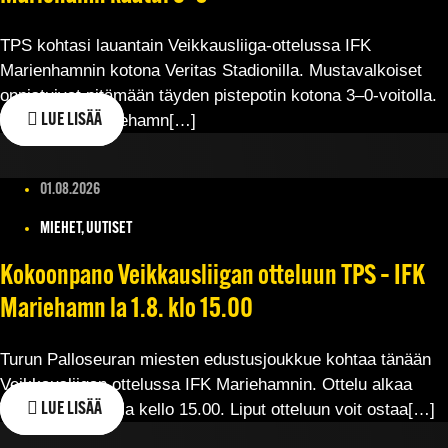
TPS kohtasi lauantain Veikkausliiga-ottelussa IFK
Marienhamnin kotona Veritas Stadionilla. Mustavalkoiset
onnistuivat pitämään täyden pistepotin kotona 3–0-voitolla.
TPS ja IFK Mariehamn[…]
LUE LISÄÄ
01.08.2026
MIEHET, UUTISET
Kokoonpano Veikkausliigan otteluun TPS – IFK
Mariehamn la 1.8. klo 15.00
Turun Palloseuran miesten edustusjoukkue kohtaa tänään
Veikkausliigan ottelussa IFK Mariehamnin. Ottelu alkaa
Veritas Stadionilla kello 15.00. Liput otteluun voit ostaa[…]
LUE LISÄÄ