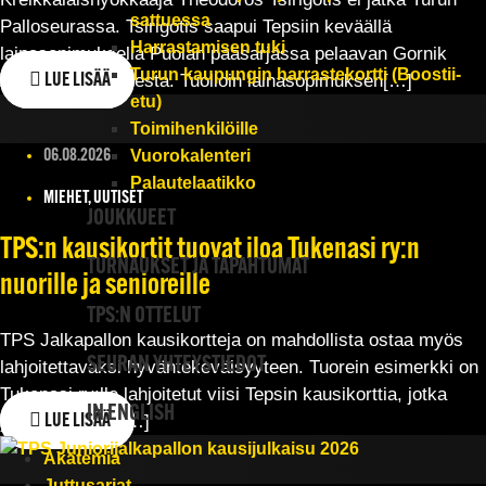
sattuessa
Palloseurassa. Tsirigotis saapui Tepsiin keväällä
Harrastamisen tuki
lainasopimuksella Puolan pääsarjassa pelaavan Gornik
Turun kaupungin harrastekortti (Boostii-
Zabrzen joukkueesta. Tuolloin lainasopimuksen[…]
LUE LISÄÄ
etu)
Toimihenkilöille
Vuorokalenteri
06.08.2026
Palautelaatikko
MIEHET, UUTISET
JOUKKUEET
TPS:n kausikortit tuovat iloa Tukenasi ry:n
TURNAUKSET JA TAPAHTUMAT
nuorille ja senioreille
TPS:N OTTELUT
TPS Jalkapallon kausikortteja on mahdollista ostaa myös
SEURAN YHTEYSTIEDOT
lahjoitettavaksi hyväntekeväisyyteen. Tuorein esimerkki on
Tukenasi ry:lle lahjoitetut viisi Tepsin kausikorttia, jotka
IN ENGLISH
yksityishenkilö[…]
LUE LISÄÄ
Akatemia
Juttusarjat