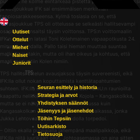
punnersi ne kolme elintärkeää pistettä paluumatkan ratoksi
ja kotijoukkue IFK sai ensimmäisen merkinnän
tappiosarakkeeseensa. Kylmä tosiasia on se, että
vierasjoukkue TPS oli ottelussa se selkeästi hallitsevampi
osapuoli ja ansaitsi täysin voittonsa. TPS:n voittomaalin
Uutiset
IFK:n kaappiin latasi Toni Kolehmainen vapaapotkusta 24.
Ottelut
minuutin kohdalla. Pallo taisi hieman muuttaa suuntaa
Miehet
matkalla jostakin, mutta oli ihan oikeus ja kohtuus, että
Naiset
maali merkattiin Kolen nimiin.
Juniorit
TPS
TPS hallitsi ottelun avausjaksoa täysin suvereenisti, eikä
IFK:lla ollut nokan koputtamista kenttätapahtumien
Seuran esittely ja historia
suhteen. IFK:lla oli kentällä alusta asti TamU:n raunioilta
Strategia ja arvot
kaapattu nelikko Emet – Värttö – Kojola – Kangaskolkka,
mutta se ei näkynyt avausjaksolla muussa kuin
Yhdistyksen säännöt
Kangasakolkan yhdessä hyvässä maalipaikassa, jonka
Jäsenyys ja jäsenehdot
Jukka Lehtovaara kuitenkin taidolla torpedoi.
Töihin Tepsiin
Uutisarkisto
– Oltiin ekalla puoliajalla lähempänä maalipaikkoja, eikä
Tietosuoja
IFK:lla niitä juurikaan ollut. Johtoasemassa on aina sitten