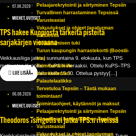
Pelaajarekrytointi ja siirtyminen Tepsiin
07.08.2026
Turvallinen harrastaminen Tepsissä
MIEHET, UUTISET
Varusteasiat
Vakuutukset ja ohjeet tapaturman
TPS hakee Kuopiosta tärkeitä pisteitä
sattuessa
sarjakärjen vieraana
Harrastamisen tuki
Turun kaupungin harrastekortti (Boostii-
Veikkausliiga jatkuu sunnuntaina 9. elokuuta, kun TPS
etu)
matkustaa Kuopioon KuPS:n vieraaksi. Ottelu KuPS–TPS
Toimihenkilöille
alkaa Väre Areenalla kello 15.00. Ottelua pystyy[…]
LUE LISÄÄ
Vuorokalenteri
Palautelaatikko
Tervetuloa Tepsiin – Tästä mukaan
06.08.2026
toimintaan!
Toimintaohjeet, käytännöt ja maksut
MIEHET, UUTISET
Pelaajarekrytointi ja siirtyminen Tepsiin
Turvallinen harrastaminen Tepsissä
Theodoros Tsirigotis ei jatka TPS:n riveissä
Varusteasiat
Vakuutukset ja ohjeet tapaturman
Kreikkalaishyökkääjä Theodoros Tsirigotis ei jatka Turun