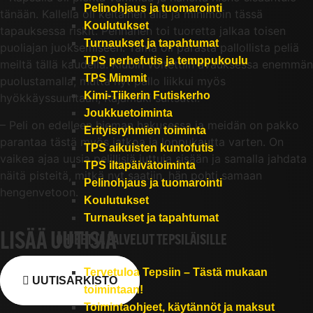
Pelinohjaus ja tuomarointi
tänään. Kallella oli keltainen alla ja minimoin tässä
Koulutukset
tapauksessa riskit. Pennanen toi tuoretta jalkaa toisen
Turnaukset ja tapahtumat
puoliajan juoksemiseen. Tämä oli parasta pallollista peliä
TPS perhefutis ja temppukoulu
meiltä tällä kaudella. Klubin voitettiin avauksessa enemmän
TPS Mimmit
puolustamalla, mutta nyt pallo liikkui myös
Kimi-Tiikerin Futiskerho
hyökkäyssuuntaan, Rajamäki suitsutti.
Joukkuetoiminta
– Peli on edelleen hieman hakusessa ja meidän on pakko
Erityisryhmien toiminta
parantaa tästä myös jatkoa ja loppukautta varten. On
TPS aikuisten kuntofutis
vaikea ajaa uusia pelillisiä juttuja sisään ja samalla jahdata
TPS iltapäivätoiminta
näitä pisteitä, mitkä nyt saatiin, hän pohti samaan
Pelinohjaus ja tuomarointi
hengenvetoon.
Koulutukset
Turnaukset ja tapahtumat
LISÄÄ UUTISIA
OHJEET JA PALVELUT TEPSILÄISILLE
Tervetuloa Tepsiin – Tästä mukaan
UUTISARKISTO
toimintaan!
Toimintaohjeet, käytännöt ja maksut