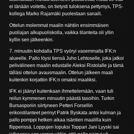
ei tänään voitettu, on tietysti tuloksena pettymys, TPS-
kollega Marko Rajamäki puolestaan sanaili.
Ottelun molemmat maalin nähtiin ensimmäisen
puoliajan alkupuoliskolla, vaikka tilanteita oli yllin
kyllin sen jälkeenkin.
7. minuutin kohdalla TPS vyöryi vasemmalta IFK:n
alueelle. Pallo löysi tiensä Juho Lehtoselle, joka jatkoi
pelivälineen maalin edustalle Aleksi Ristolalle ja tämä
tälläsi ottelun avausmaalin. Ottelun jälkeen maali
kuitenkin korjattiin IFK:n omaksi maaliksi.
IFK ei jäänyt kuitenkaan ihmettelemään, vaan tuli
reilun kymmenen minuutin päästä tasoihin. Turkin
Bursasporiin siirtyneen Petteri Forsellin
erikoistilanteet perinyt Patrik Byskata antoi kulman ja
pallo pomppi hetken aikaa isäntien maalilla kuin
flipperissä. Loppujen lopuksi Toppari Jani Lyyski sai