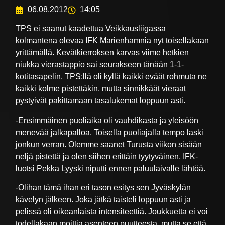
06.08.2012
14:05
TPS ei saanut kaadettua Veikkausliigassa
kolmantena olevaa IFK Marienhamnia nyt toisellakaan
yrittämällä. Kevätkierroksen karvas viime hetkien
niukka vierastappio sai seurakseen tänään 1-1-
kotitasapelin. TPS:llä oli kyllä kaikki eväät rohmuta ne
kaikki kolme pistettäkin, mutta sinnikkäät vieraat
pystyivät pakittamaan tasalukemat loppuun asti.
-Ensimmäinen puoliaika oli vauhdikasta ja yleisöön
menevää jalkapalloa. Toisella puoliajalla tempo laski
jonkun verran. Olemme saanet Turusta viikon sisään
neljä pistettä ja olen siihen erittäin tyytyväinen, IFK-
luotsi Pekka Lyyski niputti ennen paluulaivalle lähtöä.
-Olihan tämä ihan eri tason esitys sen Jyväskylän
kävelyn jälkeen. Joka jätkä taisteli loppuun asti ja
pelissä oli oikeanlaista intensiteettiä. Joukkuetta ei voi
todellakaan moittia asenteen puutteesta, mutta se että