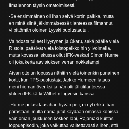
ilmalennon täysin omatoimisesti.
-Se ensimmäinen oli ihan selvä kortin paikka, mutta
en minä siinä jälkimmäisessä tilanteessa filmannut,
vilpittömän oloinen Lyyski puolustautui.
Vaihdosta tulleet Hyyrynen ja Okaru, sekä päälle vielä
Ristola, pääsivät vielä loistopaikkoihin ylivoimalla,
mutta kovassa iskussa ollut IFK-veskari Simon Nurme
oli joka kerta aavistuksen verran nokkelampi.
Aivan ottelun lopussa nähtiin vielä toinenkin punainen
kortti, kun TPS-puolustaja Jarkko Hurmeen lataus
meni hieman överiksi ja hän otti jälkitilanteessa
yhteen IFK-kärki Wilhelm Ingvesin kanssa.
-Hurme pelasi taas ihan hyvän peli, ei nyt ehkä ihan
parastaan, mutta nämä jutut käydään omassa kopissa
vain oman joukkueen kesken läpi, Rajamäki kuittasi
loppuepisodin, joka vaikuttaa valitettavasti siihen, että