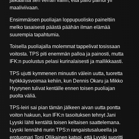
jalkaansa sen verran väliin, että pallo painui yli
maaliviivaan.
Ensimmäisen puoliajan loppupuolisko paineltiin
melko tasaisesti päästä päähän ilman elämää
suurempia tapahtumia.
Toisella puoliajalla molemmat tappelivat tosissaan
voitosta. TPS piti enemmän palloa ja painosti, mutta
IFK:n puolustus pelasi kurinalaisesti ja mallikkaasti.
TPS ujutti kymmenen minuutin välein uutta, tuoretta
hyökkäysvoimaa kehiin, kun Dennis Okaru ja Mikko
Hyyrynen tulivat kentälle ennen toisen puoliajan
puolta väliä.
TPS-leiri sai pian tämän jälkeen aivan uutta pontta
voiton hakuun, kun IFK:n tasoituksen tehnyt Jani
Lyyski lähti kentältä toisen keltaisen saattelemana.
Lyyski lennähti nurin TPS:n rangaistusalueella ja
erotuomari Toni Ollikainen katsoi, että Lyyski suoritti