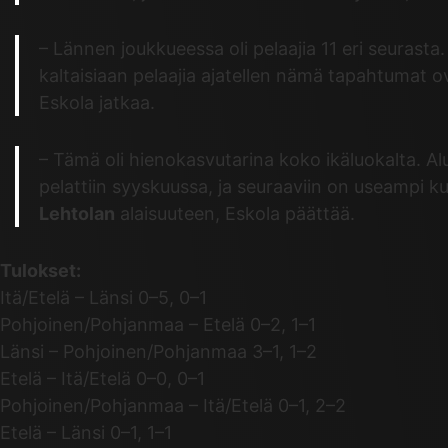
– Lännen joukkueessa oli pelaajia 11 eri seurast
kaltaisiaan pelaajia ajatellen nämä tapahtumat ov
Eskola jatkaa.
– Tämä oli hienokasvutarina koko ikäluokalta. Al
pelattiin syyskuussa, ja seuraaviin on useampi k
Lehtolan
alaisuuteen, Eskola päättää.
Tulokset:
Itä/Etelä – Länsi 0–5, 0–1
Pohjoinen/Pohjanmaa – Etelä 0–2, 1–1​
Länsi – Pohjoinen/Pohjanmaa 3–1, 1–2
Etelä – Itä/Etelä 0–0, 0–1
Pohjoinen/Pohjanmaa – Itä/Etelä 0–1, 2–2
Etelä – Länsi 0–1, 1–1