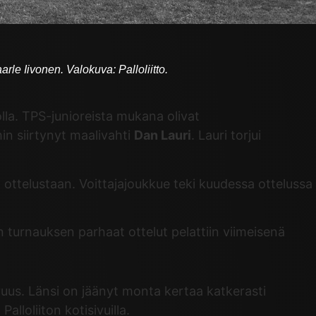
le Iivonen. Valokuva: Palloliitto.
lla. TPS-junioreista mukana olivat
hin siirtynyt maalivahti
Dan Lauri
. Lauri torjui
ttelustaan. Voittajajoukkue teki kuudessa ottelussa
n turnauksen parhaat ottelut pelattiin viimeisenä
ruus. Länsi on jäänyt monta kertaa katkerasti
lloliiton kotisivuilla.