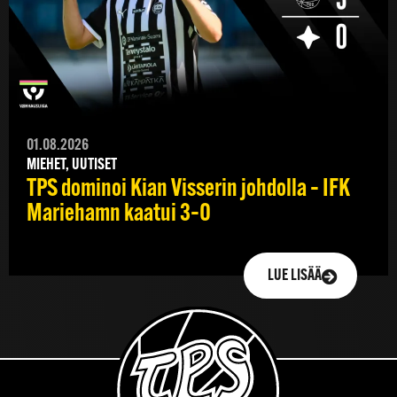
01.08.2026
MIEHET, UUTISET
TPS dominoi Kian Visserin johdolla – IFK
Mariehamn kaatui 3–0
LUE LISÄÄ