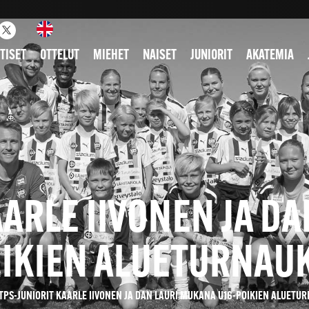
TISET
OTTELUT
MIEHET
NAISET
JUNIORIT
AKATEMIA
AARLE IIVONEN JA D
OIKIEN ALUETURNAU
TPS-JUNIORIT KAARLE IIVONEN JA DAN LAURI MUKANA U16-POIKIEN ALUETU