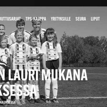
JUTTUSARJAT
TPS-KAUPPA
YRITYKSILLE
SEURA
LIPUT
AN LAURI MUKANA
KSESSA
RNAUKSESSA