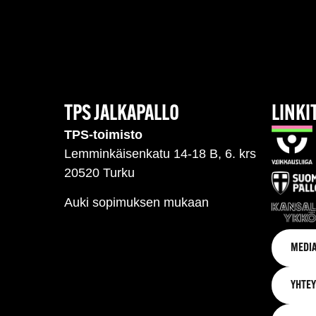
TPS JALKAPALLO
LINKI
TPS-toimisto
Lemminkäisenkatu 14-18 B, 6. krs
20520 Turku
Auki sopimuksen mukaan
MEDIA
YHTEY