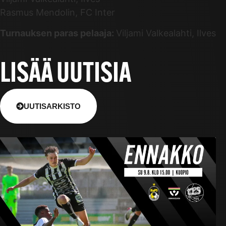
Rasmus Mendolin, FC Inter
Turnauksen paras pelaaja:
Viljami Valkealahti, Ilves
LISÄÄ UUTISIA
UUTISARKISTO