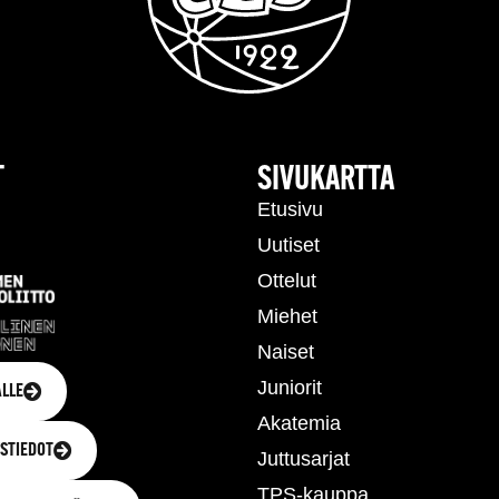
T
SIVUKARTTA
Etusivu
Uutiset
Ottelut
Miehet
Naiset
Juniorit
LLE
Akatemia
STIEDOT
Juttusarjat
TPS-kauppa