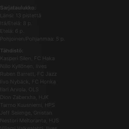
Sarjataulukko:
Länsi: 13 pistettä
Itä/Etelä: 8 p.
Etelä: 6 p.
Pohjoinen/Pohjanmaa: 5 p.
Tähdistö:
Kasperi Silen, FC Haka
Niilo Kyllönen, Ilves
Ruben Barrett, FC Jazz
Iivo Nybäck, FC Honka
Ilari Arvola, OLS
Dion Zaberxha, HJK
Tarmo Kuusniemi, HPS
Jeff Selenge, Gnistan
Nestori Meltoranta, HJS
Viljami Valkealahti, Ilves