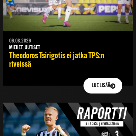
06.08.2026
MIEHET, UUTISET
Theodoros Tsirigotis ei jatka TPS:n
riveissä
LUE LISÄÄ