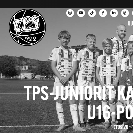
UU
TPS-JUNIORIT K
U16-P
ETUSIVU
»