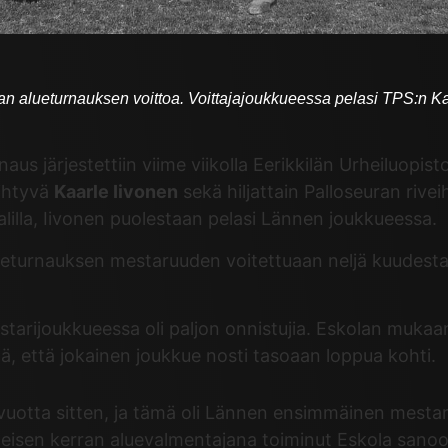
 alueturnauksen voittoa. Voittajajoukkueessa pelasi TPS:n Kaar
 järjestettiin viime viikolla Eerikkilän Urheiluopisto
iihtyvä
Kaarle Iivonen
sekä hiljattain Palloseuran rivei
illa, Iivonen puolestaan pelasi Lännen joukkueessa.
eturnauksen mestaruuden voitettuaan neljä kuudesta o
starijoukkueessa oli paljon onnistujia. Eskolan mukaa
ä, että jokainen joukkue nosti tasoaan loppua kohti.
11 vuotta sitten, ja tämä oli Lännen ensimmäinen mesta
isen kerran aluevalmentajana toiminut Eskola sanoo Pa