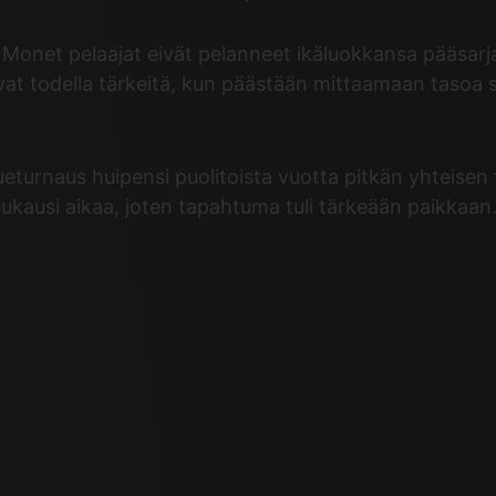
a. Monet pelaajat eivät pelanneet ikäluokkansa pääsarj
at todella tärkeitä, kun päästään mittaamaan tasoa sell
ueturnaus huipensi puolitoista vuotta pitkän yhteisen
uukausi aikaa, joten tapahtuma tuli tärkeään paikkaa