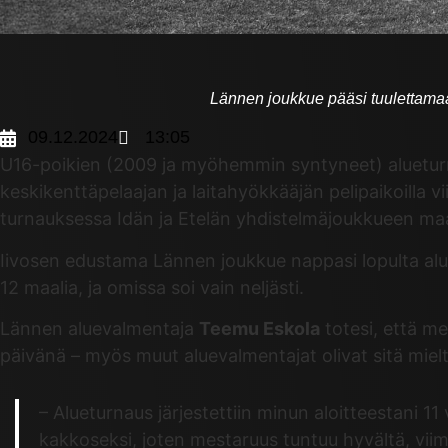
Lännen joukkue pääsi tuulettamaan
09.12.2024
13:05
U16-poikien (2009 ja myöhemmin syntyneet) alueturnaus
keskikenttäpelaajan ja laitahyökkääjän pelipaikoilla v
turnauksessa Idän ja Etelän yhdistelmäjoukkueen maal
Iivosen edustama Lännen joukkue nappasi lopulta alu
12 maalia, ja omissa soi vain neljästi.
Lännen aluevalmentaja
Teemu Eskola
totesi, että me
päivänä – myös muut aluevalmentajat olivat sitä mielt
– Alueturnaus järjestettiin minun aloitteestani 
kakkoseksi, joten mestaruus tuntuu hyvältä, viime