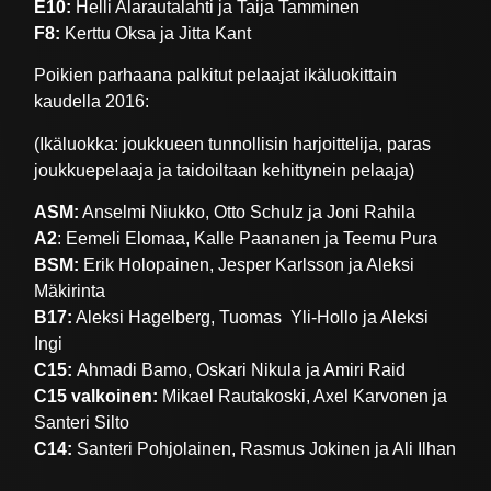
E10:
Helli Alarautalahti ja Taija Tamminen
F8:
Kerttu Oksa ja Jitta Kant
Poikien parhaana palkitut pelaajat ikäluokittain
kaudella 2016:
(Ikäluokka: joukkueen tunnollisin harjoittelija, paras
joukkuepelaaja ja taidoiltaan kehittynein pelaaja)
ASM:
Anselmi Niukko, Otto Schulz ja Joni Rahila
A2
: Eemeli Elomaa, Kalle Paananen ja Teemu Pura
BSM:
Erik Holopainen, Jesper Karlsson ja Aleksi
Mäkirinta
B17:
Aleksi Hagelberg, Tuomas Yli-Hollo ja Aleksi
Ingi
C15:
Ahmadi Bamo, Oskari Nikula ja Amiri Raid
C15 valkoinen:
Mikael Rautakoski, Axel Karvonen ja
Santeri Silto
C14:
Santeri Pohjolainen, Rasmus Jokinen ja Ali Ilhan