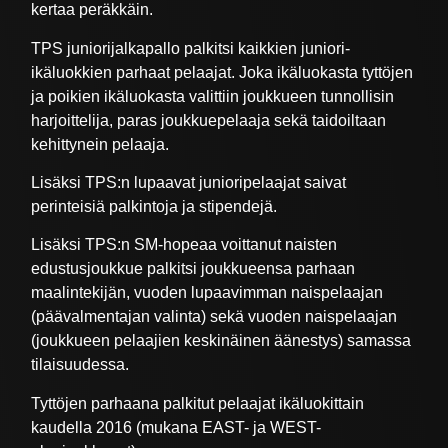
kertaa peräkkäin.
TPS juniorijalkapallo palkitsi kaikkien juniori-
ikäluokkien parhaat pelaajat. Joka ikäluokasta tyttöjen
ja poikien ikäluokasta valittiin joukkueen tunnollisin
harjoittelija, paras joukkuepelaaja sekä taidoiltaan
kehittynein pelaaja.
Lisäksi TPS:n lupaavat junioripelaajat saivat
perinteisiä palkintoja ja stipendejä.
Lisäksi TPS:n SM-hopeaa voittanut naisten
edustusjoukkue palkitsi joukkueensa parhaan
maalintekijän, vuoden lupaavimman naispelaajan
(päävalmentajan valinta) sekä vuoden naispelaajan
(joukkueen pelaajien keskinäinen äänestys) samassa
tilaisuudessa.
Tyttöjen parhaana palkitut pelaajat ikäluokittain
kaudella 2016 (mukana EAST- ja WEST-