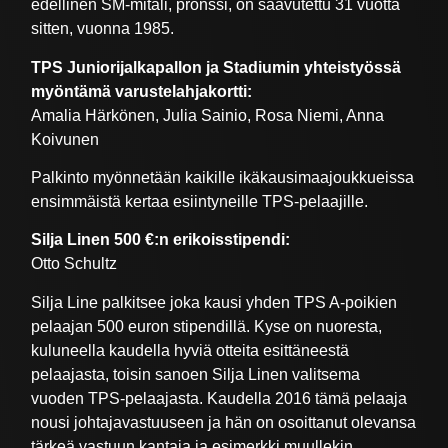
edellinen SM-mitali, pronssi, on saavutettu 31 vuotta
sitten, vuonna 1985.
TPS Juniorijalkapallon ja Stadiumin yhteistyössä
myöntämä varustelahjakortti:
Amalia Härkönen, Julia Sainio, Rosa Niemi, Anna
Koivunen
Palkinto myönnetään kaikille ikäkausimaajoukkueissa
ensimmäistä kertaa esiintyneille TPS-pelaajille.
Silja Linen 500 €:n erikoisstipendi:
Otto Schultz
Silja Line palkitsee joka kausi yhden TPS A-poikien
pelaajan 500 euron stipendillä. Kyse on nuoresta,
kuluneella kaudella hyviä otteita esittäneestä
pelaajasta, toisin sanoen Silja Linen valitsema
vuoden TPS-pelaajasta. Kaudella 2016 tämä pelaaja
nousi johtajavastuuseen ja hän on osoittanut olevansa
tärkeä vastuun kantaja ja esimerkki muullekin