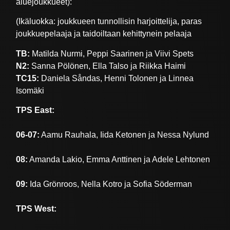
aluejoukkueet):
(Ikäluokka: joukkueen tunnollisin harjoittelija, paras
joukkuepelaaja ja taidoiltaan kehittynein pelaaja
TB:
Matilda Nurmi, Peppi Saarinen ja Viivi Spets
N2:
Sanna Pölönen, Ella Talso ja Riikka Haimi
TC15:
Daniela Såndas, Henni Tolonen ja Linnea
Isomäki
TPS East:
06-07:
Aamu Rauhala, Iida Ketonen ja Nessa Nylund
08:
Amanda Lakio, Emma Anttinen ja Adele Lehtonen
09:
Ida Grönroos, Nella Kotro ja Sofia Söderman
TPS West: