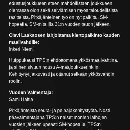
edustusjoukkueen eteen mahdollistaen joukkueen
olemassa olon sekä selviämisen myös taloudellisista
rasitteista. Pitkäjänteinen työ on nyt palkittu, SM-
hopealla, SM-mitalilla 31:n vuoden tauon jälkeen.
Olavi Laaksosen lahjoittama kiertopalkinto kauden
maalivahdille:
Inkeri Niemi
Huippukausi TPS:n ehdottomana ykkösmaalivahtina,
ja siihen sivuun nousu A-maajoukkuerinkiin.
Kehittynyt jatkuvasti ja ottanut selkeän ykkösvahdin
roolin.
Vuoden Valmentaja:
Sami Haltia
Pitkäjänteistä seura- ja pelaajakehitystyötä. Nosti
päävalmentajana TPS:n naiset monien laihojen
vuosien jälkeen upeasti SM-hopealle. TPS:n