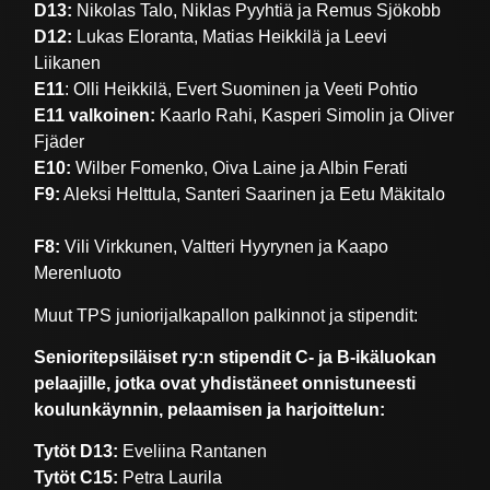
D13:
Nikolas Talo, Niklas Pyyhtiä ja Remus Sjökobb
D12:
Lukas Eloranta, Matias Heikkilä ja Leevi
Liikanen
E11
: Olli Heikkilä, Evert Suominen ja Veeti Pohtio
E11
valkoinen:
Kaarlo Rahi, Kasperi Simolin ja Oliver
Fjäder
E10:
Wilber Fomenko, Oiva Laine ja Albin Ferati
F9:
Aleksi Helttula, Santeri Saarinen ja Eetu Mäkitalo
F8:
Vili Virkkunen, Valtteri Hyyrynen ja Kaapo
Merenluoto
Muut TPS juniorijalkapallon palkinnot ja stipendit:
Senioritepsiläiset ry:n stipendit C- ja B-ikäluokan
pelaajille, jotka ovat yhdistäneet onnistuneesti
koulunkäynnin, pelaamisen ja harjoittelun:
Tytöt D13:
Eveliina Rantanen
Tytöt C15:
Petra Laurila