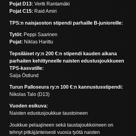
Pojat D13:
Vertti Rantamäki
Pojat C15:
Raid Amiri
TPS:n naisjaoston stipendi parhaille B-junioreille:
Tytöt:
Peppi Saarinen
Pojat:
Niklas Harittu
Tepsiläiset ry:n 200 €:n stipendi kauden aikana
parhaiten kehittyneelle naisten edustusjoukkueen
TPS-kasvatille:
Saija Östlund
Turun Palloseura ry:n 100 €:n kannustusstipendi:
Nikolas Talo (D13)
Vuoden esikuva:
Naisten edustusjoukkue taustoineen
Joukkue pelaajineen sekä taustajoukkoineen on
tehnyt pitkäjänteisesti vuosia työtä naisten