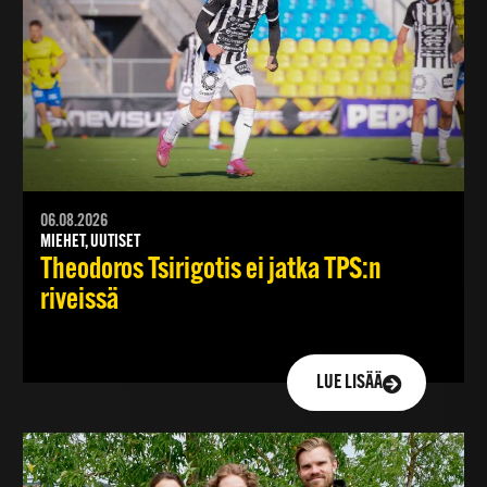
06.08.2026
MIEHET, UUTISET
Theodoros Tsirigotis ei jatka TPS:n
riveissä
LUE LISÄÄ