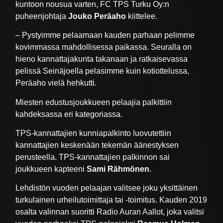
kuntoon nousua varten, FC TPS Turku Oy:n
puheenjohtaja
Jouko Peräaho
kiittelee.
– Pystyimme pelaamaan kauden parhaan pelimme
kovimmassa mahdollisessa paikassa. Seuralla on
hieno kannattajakunta takanaan ja ratkaisevassa
pelissä Seinäjoella pelasimme kuin kotiottelussa,
Peräaho vielä hehkutti.
Miesten edustusjoukkueen pelaajia palkittiin
kahdeksassa eri kategoriassa.
TPS-kannattajien kunniapalkinto luovutettiin
kannattajien keskenään tekemän äänestyksen
perusteella. TPS-kannattajien palkinnon sai
joukkueen kapteeni
Sami Rähmönen
.
Lehdistön vuoden pelaajan valitsee joku yksittäinen
turkulainen urheilutoimittaja tai -toimitus. Kauden 2019
osalta valinnan suoritti Radio Auran Aallot, joka valitsi