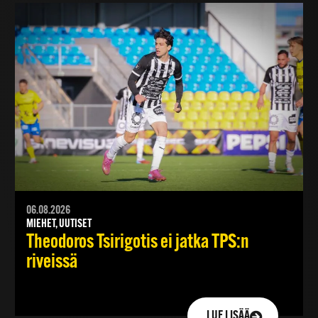
06.08.2026
MIEHET, UUTISET
Theodoros Tsirigotis ei jatka TPS:n
riveissä
LUE LISÄÄ