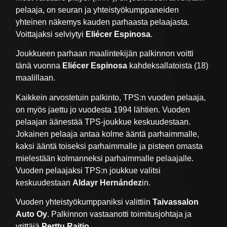
pelaaja, on seuran ja yhteistyökumppaneiden
yhteinen näkemys kauden parhaasta pelaajasta.
Voittajaksi selviytyi
Eliécer Espinosa
.
Joukkueen parhaan maalintekijän palkinnon voitti
tänä vuonna
Eliécer Espinosa
kahdeksallatoista (18)
maalillaan.
Kaikkein arvostetuin palkinto, TPS:n vuoden pelaaja,
on myös jaettu jo vuodesta 1994 lähtien. Vuoden
pelaajan äänestää TPS-joukkue keskuudestaan.
Jokainen pelaaja antaa kolme ääntä parhaimmalle,
kaksi ääntä toiseksi parhaimmalle ja pisteen omasta
mielestään kolmanneksi parhaimmalle pelaajalle.
Vuoden pelaajaksi TPS:n joukkue valitsi
keskuudestaan
Aldayr Hernández
in.
Vuoden yhteistyökumppaniksi valittiin
Taivassalon
Auto Oy
. Palkinnon vastaanotti toimitusjohtaja ja
yrittäjä
Perttu Raitio
.