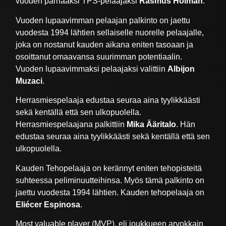
vuoden parhaaksi TPS-pelaajaksi
Rasmus Holman
.
Vuoden lupaavimman pelaajan palkinto on jaettu
vuodesta 1994 lähtien sellaiselle nuorelle pelaajalle,
joka on nostanut kauden aikana eniten tasoaan ja
osoittanut omaavansa suurimman potentiaalin.
Vuoden lupaavimmaksi pelaajaksi valittiin
Albijon
Muzaci
.
Herrasmiespelaaja edustaa seuraa aina tyylikkäästi
sekä kentällä että sen ulkopuolella.
Herrasmiespelaajana palkittiin
Mika Ääritalo
. Hän
edustaa seuraa aina tyylikkäästi sekä kentällä että sen
ulkopuolella.
Kauden Tehopelaaja on kerännyt eniten tehopisteitä
suhteessa peliminuutteihinsa. Myös tämä palkinto on
jaettu vuodesta 1994 lähtien. Kauden tehopelaaja on
Eliécer Espinosa
.
Most valuable player (MVP), eli joukkueen arvokkain