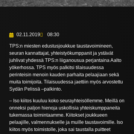
02.11.2019
08:30
TPS:n miesten edustusjoukkue taustavoimineen,
seuran kannattajat, yhteistyökumppanit ja ystävät
juhlivat yhdessä TPS:n liiganousua perjantaina Aalto
yökerhossa. TPS myös palkitsi tilaisuudessa
perinteisin menoin kauden parhaita pelaajiaan sekä
muita toimijoita. Tilaisuudessa jaettiin myös arvostettu
Sydän Pelissä –palkinto.
– Iso kiitos kuuluu koko seurayhteisöllemme. Meillä on
onneksi paljon hienoja uskollisia yhteiskumppaneita
tukemassa toimintaamme. Kiitokset joukkueen
pelaajille, valmennukselle ja muille taustavoimille. Iso
kiitos myös toimistolle, joka sai taustalla puitteet