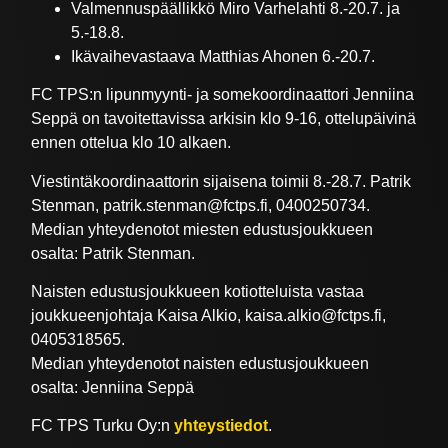
Valmennuspäällikkö Miro Varhelahti 8.-20.7. ja
5.-18.8.
Ikävaihevastaava Matthias Ahonen 6.-20.7.
FC TPS:n lipunmyynti- ja somekoordinaattori Jenniina
Seppä on tavoitettavissa arkisin klo 9-16, ottelupäivinä
ennen ottelua klo 10 alkaen.
Viestintäkoordinaattorin sijaisena toimii 8.-28.7. Patrik
Stenman, patrik.stenman@fctps.fi, 0400250734.
Median yhteydenotot miesten edustusjoukkueen
osalta: Patrik Stenman.
Naisten edustusjoukkueen kotiotteluista vastaa
joukkueenjohtaja Kaisa Alkio, kaisa.alkio@fctps.fi,
0405318565.
Median yhteydenotot naisten edustusjoukkueen
osalta: Jenniina Seppä
FC TPS Turku Oy:n
yhteystiedot
.