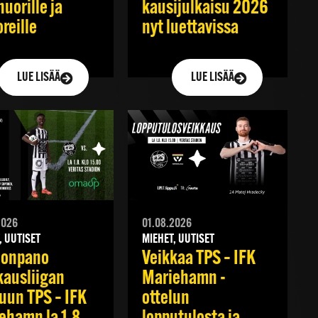
nuorille ja
kausijulkaisu 2026
reille
nyt luettavissa
LUE LISÄÄ
LUE LISÄÄ
2026
01.08.2026
, UUTISET
MIEHET, UUTISET
oonpano
Veikkaa TPS – IFK
kausliigan
Mariehamn -
luun TPS – IFK
ottelun