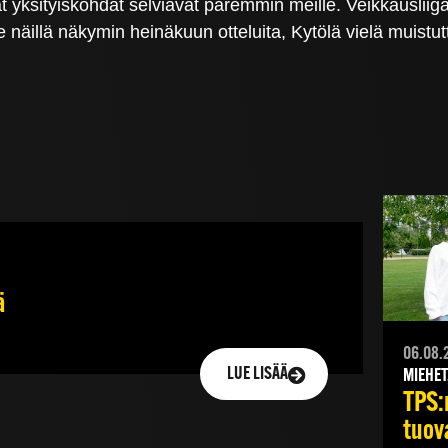
yvät yksityiskohdat selviävät paremmin meille. Veikkausliig
näillä näkymin heinäkuun otteluita, Kytölä vielä muistut
ä
06.08.
LUE LISÄÄ
MIEHET
TPS:
tuov