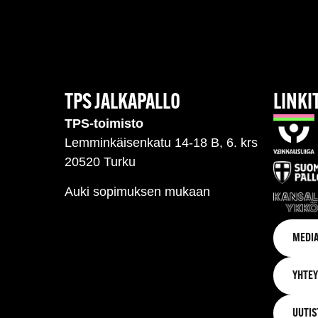
TPS JALKAPALLO
LINKI
TPS-toimisto
Lemminkäisenkatu 14-18 B, 6. krs
20520 Turku
Auki sopimuksen mukaan
MEDIA
YHTEY
UUTIS