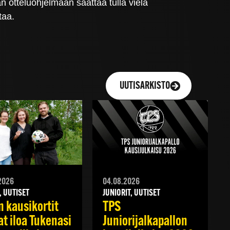
an otteluohjelmaan saattaa tulla vielä
taa.
UUTISARKISTO
2026
04.08.2026
, UUTISET
JUNIORIT, UUTISET
n kausikortit
TPS
at iloa Tukenasi
Juniorijalkapallon