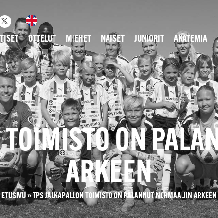
TISET
OTTELUT
MIEHET
NAISET
JUNIORIT
AKATEMIA
N TOIMISTO ON PALA
ARKEEN
ETUSIVU
»
TPS JALKAPALLON TOIMISTO ON PALANNUT NORMAALIIN ARKEEN