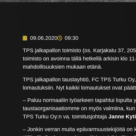
09.06.2020
09:30
TPS jalkapallon toimisto (os. Karjakatu 37, 2
toimisto on avoinna tällä hetkellä arkisin klo 11
mahdollisuuksien mukaan etänä.
TPS jalkapallon taustayhtiö, FC TPS Turku Oy, 
lomautuksiin. Nyt kaikki lomautukset ovat päät
– Paluu normaaliin työarkeen tapahtui lopulta yl
taustaorganisaatiomme on myös valmiina, kun V
TPS Turku Oy:n va. toimitusjohtaja
Janne Kyt
– Jonkin verran muita epävarmuustekijöitä on k