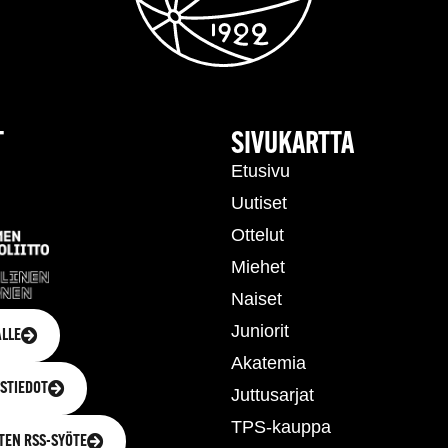
T
SIVUKARTTA
Etusivu
Uutiset
Ottelut
Miehet
Naiset
Juniorit
LLE
Akatemia
STIEDOT
Juttusarjat
TPS-kauppa
TEN RSS-SYÖTE