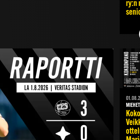
ry:n 
senio
01.08.
MIEHET
Kok
Veik
otte