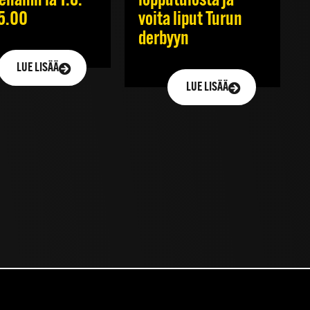
ehamn la 1.8.
lopputulosta ja
15.00
voita liput Turun
derbyyn
LUE LISÄÄ
LUE LISÄÄ