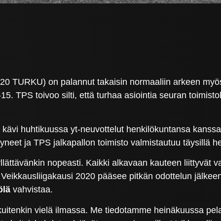
0520 TURKU) on palannut takaisin normaaliin arkeen myö
-15. TPS toivoo silti, että turhaa asiointia seuran toimist
kävi huhtikuussa yt-neuvottelut henkilökuntansa kanssa 
tyneet ja TPS jalkapallon toimisto valmistautuu täysillä
lättävänkin nopeasti. Kaikki alkavaan kauteen liittyvät val
eikkausliigakausi 2020 pääsee pitkän odottelun jälkeen 
ölä
vahvistaa.
uitenkin vielä ilmassa. Me tiedotamme heinäkuussa pelatt