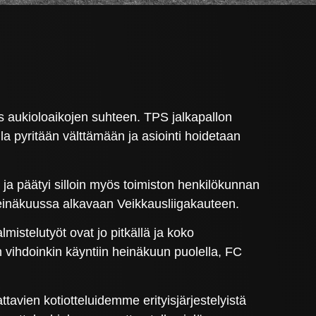
s aukioloaikojen suhteen. TPS jalkapallon
olla pyritään välttämään ja asiointi hoidetaan
ja päätyi silloin myös toimiston henkilökunnan
 heinäkuussa alkavaan Veikkausliigakauteen.
mistelutyöt ovat jo pitkällä ja koko
vihdoinkin käyntiin heinäkuun puolella, FC
avien kotiotteluidemme erityisjärjestelyistä