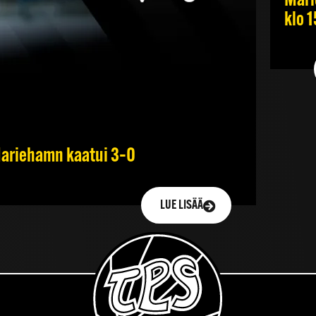
Mari
klo 
 Mariehamn kaatui 3–0
LUE LISÄÄ