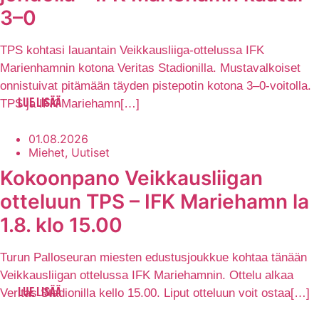
3–0
TPS kohtasi lauantain Veikkausliiga-ottelussa IFK
Marienhamnin kotona Veritas Stadionilla. Mustavalkoiset
onnistuivat pitämään täyden pistepotin kotona 3–0-voitolla.
TPS ja IFK Mariehamn[…]
LUE LISÄÄ
01.08.2026
Miehet, Uutiset
Kokoonpano Veikkausliigan
otteluun TPS – IFK Mariehamn la
1.8. klo 15.00
Turun Palloseuran miesten edustusjoukkue kohtaa tänään
Veikkausliigan ottelussa IFK Mariehamnin. Ottelu alkaa
Veritas Stadionilla kello 15.00. Liput otteluun voit ostaa[…]
LUE LISÄÄ