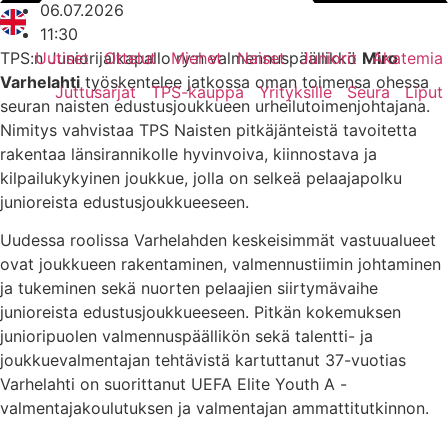
06.07.2026
11:30
TPS:n Juniorijalkapallo ry:n valmennuspäällikkö
Miro
Uutiset
Ottelut
Miehet
Naiset
Juniorit
Akatemia
Varhelahti
työskentelee jatkossa oman toimensa ohessa
Juttusarjat
TPS-kauppa
Yrityksille
Seura
Liput
seuran naisten edustusjoukkueen urheilutoimenjohtajana.
Nimitys vahvistaa TPS Naisten pitkäjänteistä tavoitetta
rakentaa länsirannikolle hyvinvoiva, kiinnostava ja
kilpailukykyinen joukkue, jolla on selkeä pelaajapolku
junioreista edustusjoukkueeseen.
Uudessa roolissa Varhelahden keskeisimmät vastuualueet
ovat joukkueen rakentaminen, valmennustiimin johtaminen
ja tukeminen sekä nuorten pelaajien siirtymävaihe
junioreista edustusjoukkueeseen. Pitkän kokemuksen
junioripuolen valmennuspäällikön sekä talentti- ja
joukkuevalmentajan tehtävistä kartuttanut 37-vuotias
Varhelahti on suorittanut UEFA Elite Youth A -
valmentajakoulutuksen ja valmentajan ammattitutkinnon.