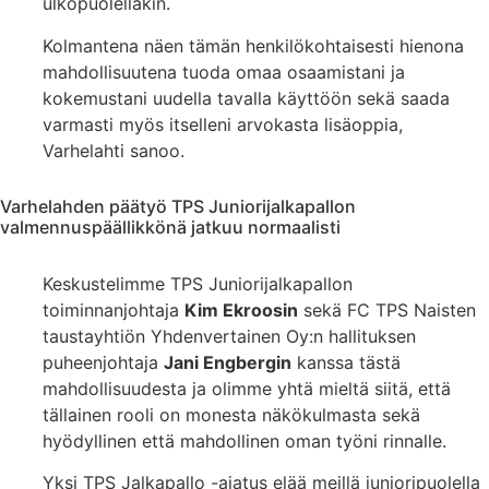
ulkopuolellakin.
Kolmantena näen tämän henkilökohtaisesti hienona
mahdollisuutena tuoda omaa osaamistani ja
kokemustani uudella tavalla käyttöön sekä saada
varmasti myös itselleni arvokasta lisäoppia,
Varhelahti sanoo.
Varhelahden päätyö TPS Juniorijalkapallon
valmennuspäällikkönä jatkuu normaalisti
Keskustelimme TPS Juniorijalkapallon
toiminnanjohtaja
Kim Ekroosin
sekä FC TPS Naisten
taustayhtiön Yhdenvertainen Oy:n hallituksen
puheenjohtaja
Jani Engbergin
kanssa tästä
mahdollisuudesta ja olimme yhtä mieltä siitä, että
tällainen rooli on monesta näkökulmasta sekä
hyödyllinen että mahdollinen oman työni rinnalle.
Yksi TPS Jalkapallo -ajatus elää meillä junioripuolella