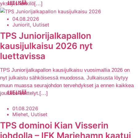
yksityishenkilö[…]
LUE LISÄÄ
04.08.2026
Juniorit, Uutiset
TPS Juniorijalkapallon
kausijulkaisu 2026 nyt
luettavissa
TPS Juniorijalkapallon kausijulkaisu vuosimallia 2026 on
nyt julkaistu sähköisessä muodossa. Julkaisusta löytyy
muun muassa seurajohdon tervehdykset ja ennen kaikkea
joukkue-esittelyt.[…]
LUE LISÄÄ
01.08.2026
Miehet, Uutiset
TPS dominoi Kian Visserin
johdolla – IFK Mariehamn kaatui