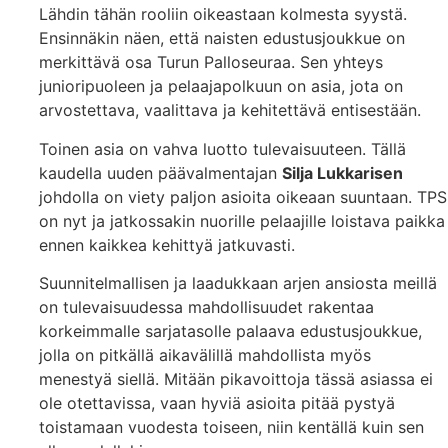
Lähdin tähän rooliin oikeastaan kolmesta syystä.
Ensinnäkin näen, että naisten edustusjoukkue on
merkittävä osa Turun Palloseuraa. Sen yhteys
junioripuoleen ja pelaajapolkuun on asia, jota on
arvostettava, vaalittava ja kehitettävä entisestään.
Toinen asia on vahva luotto tulevaisuuteen. Tällä
kaudella uuden päävalmentajan
Silja Lukkarisen
johdolla on viety paljon asioita oikeaan suuntaan. TPS
on nyt ja jatkossakin nuorille pelaajille loistava paikka
ennen kaikkea kehittyä jatkuvasti.
Suunnitelmallisen ja laadukkaan arjen ansiosta meillä
on tulevaisuudessa mahdollisuudet rakentaa
korkeimmalle sarjatasolle palaava edustusjoukkue,
jolla on pitkällä aikavälillä mahdollista myös
menestyä siellä. Mitään pikavoittoja tässä asiassa ei
ole otettavissa, vaan hyviä asioita pitää pystyä
toistamaan vuodesta toiseen, niin kentällä kuin sen