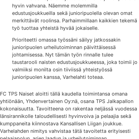
hyvin vahvana. Näemme molemmilla
edustusjoukkueilla sekä junioripuolella olevan omat
merkittävät roolinsa. Parhaimmillaan kaikkien tekemä
työ tuottaa yhteistä hyvää jokaiselle.
Prioriteetti omassa työssäni säilyy jatkossakin
junioripuolen urheilutoiminnan päivittäisessä
johtamisessa. Nyt tämän työn rinnalle tulee
taustarooli naisten edustusjoukkueessa, joka toimii jo
valmiiksi monilta osin tiiviissä yhteistyössä
junioripuolen kanssa, Varhelahti toteaa.
FC TPS Naiset aloitti tällä kaudella toimintansa omana
yhtiönään, Yhdenvertainen Oy:nä, osana TPS Jalkapallon
kokonaisuutta. Tavoitteena on rakentaa neljässä vuodessa
länsirannikolle taloudellisesti hyvinvoiva ja pelaajia sekä
kumppaneita kiinnostava Kansallisen Liigan joukkue.
Varhelahden nimitys vahvistaa tätä tavoitetta erityisesti
pelaajapolun, arjen laadun ja urheilutoiminnan