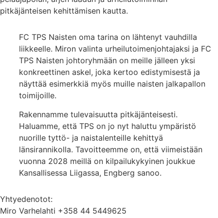
pitkäjänteisen kehittämisen kautta.
FC TPS Naisten oma tarina on lähtenyt vauhdilla
liikkeelle. Miron valinta urheilutoimenjohtajaksi ja FC
TPS Naisten johtoryhmään on meille jälleen yksi
konkreettinen askel, joka kertoo edistymisestä ja
näyttää esimerkkiä myös muille naisten jalkapallon
toimijoille.
Rakennamme tulevaisuutta pitkäjänteisesti.
Haluamme, että TPS on jo nyt haluttu ympäristö
nuorille tyttö- ja naistalenteille kehittyä
länsirannikolla. Tavoitteemme on, että viimeistään
vuonna 2028 meillä on kilpailukykyinen joukkue
Kansallisessa Liigassa, Engberg sanoo.
Yhtyedenotot:
Miro Varhelahti +358 44 5449625