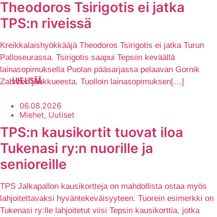
Theodoros Tsirigotis ei jatka
TPS:n riveissä
Kreikkalaishyökkääjä Theodoros Tsirigotis ei jatka Turun
Palloseurassa. Tsirigotis saapui Tepsiin keväällä
lainasopimuksella Puolan pääsarjassa pelaavan Gornik
Zabrzen joukkueesta. Tuolloin lainasopimuksen[…]
LUE LISÄÄ
06.08.2026
Miehet, Uutiset
TPS:n kausikortit tuovat iloa
Tukenasi ry:n nuorille ja
senioreille
TPS Jalkapallon kausikortteja on mahdollista ostaa myös
lahjoitettavaksi hyväntekeväisyyteen. Tuorein esimerkki on
Tukenasi ry:lle lahjoitetut viisi Tepsin kausikorttia, jotka