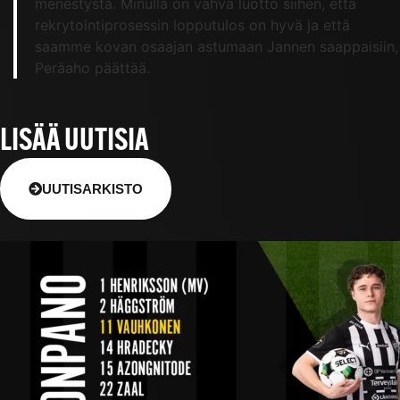
menestystä. Minulla on vahva luotto siihen, että
rekrytointiprosessin lopputulos on hyvä ja että
saamme kovan osaajan astumaan Jannen saappaisiin,
Peräaho päättää.
LISÄÄ UUTISIA
UUTISARKISTO