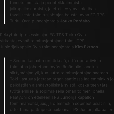
tunnetuimmista ja perinteikkäimmistä
jalkapalloseuroista, ja ettei kysymys ole ihan
tavallisesta toimitusjohtajan hausta, avaa FC TPS
Turku Oy:n puheenjohtaja
Jouko Peräaho
.
Rekrytointiprosessin ajan FC TPS Turku Oy:n
virkaatekevänä toimitusjohtajana toimii TPS
Juniorijalkapallo Ry:n toiminnanjohtaja
Kim Ekroos
.
– Seuran kannalta on tärkeää, että operatiivista
toimintaa johdetaan myös tämän niin sanotun
siirtymäajan yli, kun uutta toimitusjohtajaa haetaan.
Toki vastuuta jaetaan organisaatiossa laajemminkin jo
pelkästään ajankäytöllisistä syistä, koska teen tätä
työtä erillisellä sopimuksella oman toimeni ohella.
Päätyöni on edelleen TPS Juniorijalkapallon
toiminnanjohtajuus, ja olemmekin sopineet asiat niin,
ettei tämä pätkäpesti heikennä TPS Juniorijalkapallon