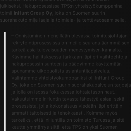
julkiseksi. Hakuprosessissa TPS:n yhteistyökumppanina
toimii
InHunt Group Oy
, joka on Suomen suurin
suorahakutoimija laajalla toimiala- ja tehtäväosaamisella.
– Onnistuminen meneillään olevassa toimitusjohtajan
rekrytointiprosessissa on meille seurana äärimmäisen
tärkeä asia tulevaisuuden menestymisen kannalta.
Kävimme hallituksessa tarkkaan läpi eri vaihtoehtoja
hakuprosessin suhteen ja päädyimme käyttämään
apunamme ulkopuolista asiantuntijapalvelua.
Valintamme yhteistyökumppaniksi oli InHunt Group
Oy, joka on Suomen suurin suorahakupalvelun tarjoaja
ja jolla on isossa fokuksessa johtajatason haut.
Vakuutuimme InHuntin tavasta lähestyä asiaa, sekä
prosessista, jolla kokonaisuus viedään läpi erittäin
ammattitaitoisesti ja tehokkaasti. Koimme myös
tärkeäksi, että InHuntilla on toimisto Turussa ja sitä
kautta ymmärrys siitä, että TPS on yksi Suomen