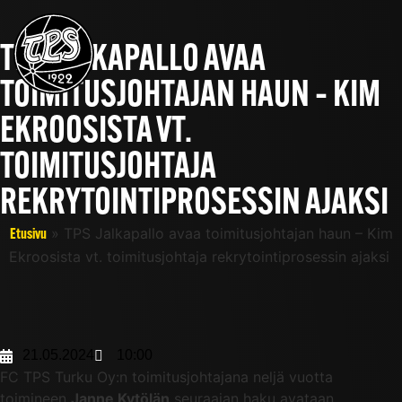
TPS JALKAPALLO AVAA
TOIMITUSJOHTAJAN HAUN – KIM
EKROOSISTA VT.
TOIMITUSJOHTAJA
REKRYTOINTIPROSESSIN AJAKSI
»
TPS Jalkapallo avaa toimitusjohtajan haun – Kim
Etusivu
Ekroosista vt. toimitusjohtaja rekrytointiprosessin ajaksi
21.05.2024
10:00
FC TPS Turku Oy:n toimitusjohtajana neljä vuotta
toimineen
Janne Kytölän
seuraajan haku avataan