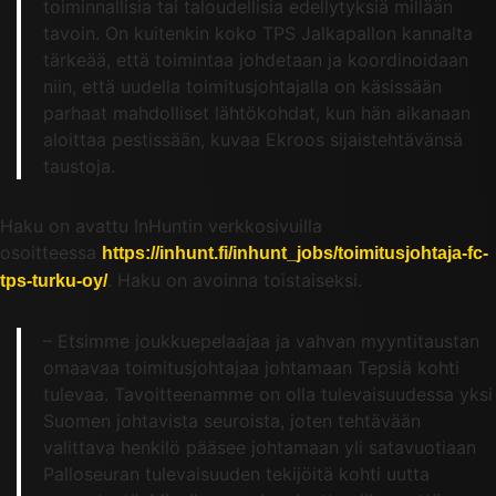
toiminnallisia tai taloudellisia edellytyksiä millään
tavoin. On kuitenkin koko TPS Jalkapallon kannalta
tärkeää, että toimintaa johdetaan ja koordinoidaan
niin, että uudella toimitusjohtajalla on käsissään
parhaat mahdolliset lähtökohdat, kun hän aikanaan
aloittaa pestissään, kuvaa Ekroos sijaistehtävänsä
taustoja.
Haku on avattu InHuntin verkkosivuilla
osoitteessa
https://inhunt.fi/inhunt_jobs/toimitusjohtaja-fc-
. Haku on avoinna toistaiseksi.
tps-turku-oy/
– Etsimme joukkuepelaajaa ja vahvan myyntitaustan
omaavaa toimitusjohtajaa johtamaan Tepsiä kohti
tulevaa. Tavoitteenamme on olla tulevaisuudessa yksi
Suomen johtavista seuroista, joten tehtävään
valittava henkilö pääsee johtamaan yli satavuotiaan
Palloseuran tulevaisuuden tekijöitä kohti uutta