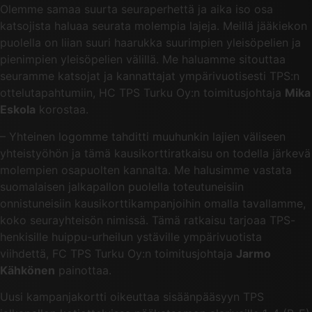
Olemme samaa suurta seuraperhettä ja aika iso osa
katsojista haluaa seurata molempia lajeja. Meillä jääkiekon
puolella on liian suuri haarukka suurimpien yleisöpelien ja
pienimpien yleisöpelien välillä. Me haluamme sitouttaa
seuramme katsojat ja kannattajat ympärivuotisesti TPS:n
ottelutapahtumiin, HC TPS Turku Oy:n toimitusjohtaja
Mika
Eskola
korostaa.
– Yhteinen logomme tahditti muuhunkin lajien väliseen
yhteistyöhön ja tämä kausikorttiratkaisu on todella järkevä
molempien osapuolten kannalta. Me halusimme vastata
suomalaisen jalkapallon puolella toteutuneisiin
onnistuneisiin kausikorttikampanjoihin omalla tavallamme,
koko seurayhteisön nimissä. Tämä ratkaisu tarjoaa TPS-
henkisille huippu-urheilun ystäville ympärivuotista
viihdettä, FC TPS Turku Oy:n toimitusjohtaja
Jarmo
Kähkönen
painottaa.
Uusi kampanjakortti oikeuttaa sisäänpääsyyn TPS