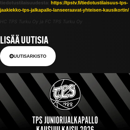
tiedotustilaisuudesta:
https://tpstv.fi/tiedotustilaisuus-tps-
jaakiekko-tps-jalkapallo-lanseeraavat-yhteisen-kausikortin/
HC TPS Turku Oy ja FC TPS Turku Oy
LISÄÄ UUTISIA
UUTISARKISTO