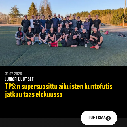
31.07.2026
JUNIORIT, UUTISET
TPS:n supersuosittu aikuisten kuntofutis
jatkuu taas elokuussa
LUE LISÄÄ