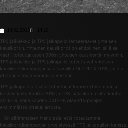
14.02.2018
14:10
TPS jääkiekko ja TPS jalkapallo lanseeraavat yhteisen
kausikortin. Yhteinen kausikortti on ehdollinen, sillä se
vaatii toteutuakseen 500:n yhteisen kausikortin myynnin.
TPS jääkiekko ja TPS jalkapallo toteuttavat yhteisen
kausikorttikampanjansa aikavälillä 14.2.-12.3.2018, jolloin
otetaan sitovia varauksia vastaan.
TPS jalkapallon osalta toteutunut kausikorttikampanja
koskee koko kautta 2018 ja TPS jääkiekon osalta kautta
2018-19, sekä kauden 2017-18 playoffs-pelejen
ensimmäistä ottelukierrosta.
– On äärimmäisen hieno asia, että toteutamme
kausikorttikampanjan yhteistyössä TPS jalkapallon kanssa.