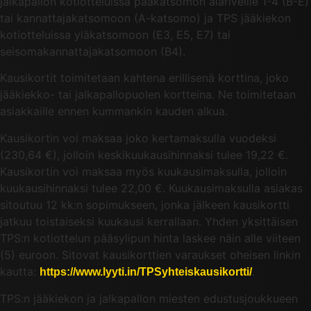
jalkapallon kotiotteluissa pääkatsomon alariveille 1-4 (B-E)
tai kannattajakatsomoon (A-katsomo) ja TPS jääkiekon
kotiotteluissa yläkatsomoon (E3, E5, E7) tai
seisomakannattajakatsomoon (B4).
Kausikortit toimitetaan kahtena erillisenä korttina, joko
jääkiekko- tai jalkapallopuolen kortteina. Ne toimitetaan
asiakkaille ennen kummankin kauden alkua.
Kausikortin voi maksaa joko kertamaksulla vuodeksi
(230,64 €), jolloin keskikuukausihinnaksi tulee 19,22 €.
Kausikortin voi maksaa myös kuukausimaksulla, jolloin
kuukausihinnaksi tulee 22,00 €. Kuukausimaksulla asiakas
sitoutuu 12 kk:n sopimukseen, jonka jälkeen kausikortti
jatkuu toistaiseksi kuukausi kerrallaan. Yhden yksittäisen
TPS:n kotiottelun pääsylipun hinta laskee näin alle viiteen
(5) euroon. Sitovat kausikorttien varaukset oheisen linkin
kautta:
.
https://www.lyyti.in/TPSyhteiskausikortti/
TPS:n jääkiekon ja jalkapallon miesten edustusjoukkueen