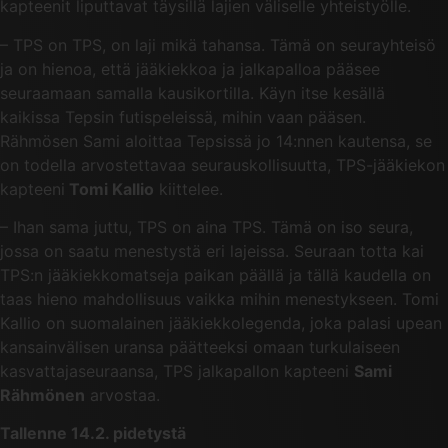
kapteenit liputtavat täysillä lajien väliselle yhteistyölle.
– TPS on TPS, on laji mikä tahansa. Tämä on seurayhteisö
ja on hienoa, että jääkiekkoa ja jalkapalloa pääsee
seuraamaan samalla kausikortilla. Käyn itse kesällä
kaikissa Tepsin futispeleissä, mihin vaan pääsen.
Rähmösen Sami aloittaa Tepsissä jo 14:nnen kautensa, se
on todella arvostettavaa seurauskollisuutta, TPS-jääkiekon
kapteeni
Tomi Kallio
kiittelee.
– Ihan sama juttu, TPS on aina TPS. Tämä on iso seura,
jossa on saatu menestystä eri lajeissa. Seuraan totta kai
TPS:n jääkiekkomatseja paikan päällä ja tällä kaudella on
taas hieno mahdollisuus vaikka mihin menestykseen. Tomi
Kallio on suomalainen jääkiekkolegenda, joka palasi upean
kansainvälisen uransa päätteeksi omaan turkulaiseen
kasvattajaseuraansa, TPS jalkapallon kapteeni
Sami
Rähmönen
arvostaa.
Tallenne 14.2. pidetystä