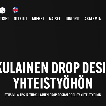
TISET
OTTELUT
MIEHET
NAISET
JUNIORIT
AKATEMIA
KULAINEN DROP DES
YHTEISTYÖHÖN
ETUSIVU
»
TPS JA TURKULAINEN DROP DESIGN POOL OY YHTEISTYÖHÖN