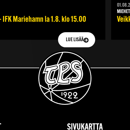
01.08.
MIEHET
 IFK Mariehamn la 1.8. klo 15.00
Veik
LUE LISÄÄ
T
SIVUKARTTA