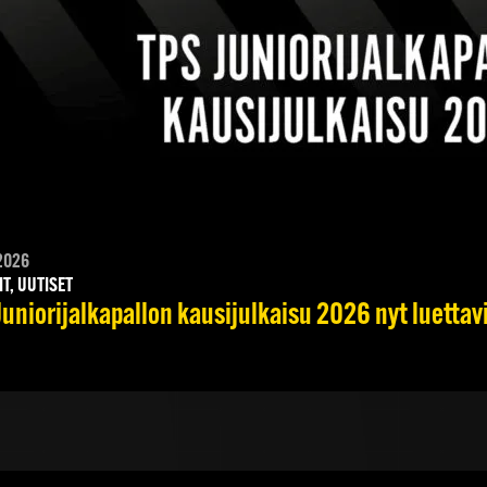
2026
IT, UUTISET
Juniorijalkapallon kausijulkaisu 2026 nyt luettav