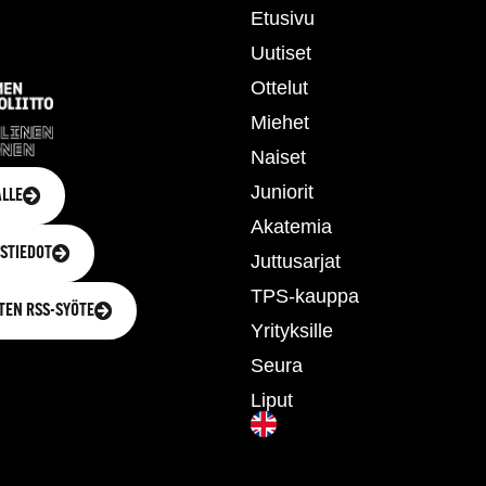
Etusivu
Uutiset
Ottelut
Miehet
Naiset
Juniorit
LLE
Akatemia
STIEDOT
Juttusarjat
TPS-kauppa
TEN RSS-SYÖTE
Yrityksille
Seura
Liput