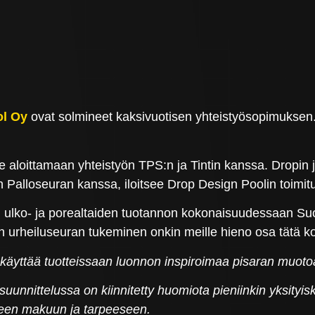
ol Oy
ovat solmineet kaksivuotisen yhteistyösopimuksen.
aloittamaan yhteistyön TPS:n ja Tintin kanssa. Dropin 
n Palloseuran kanssa, iloitsee Drop Design Poolin toimit
 ulko- ja porealtaiden tuotannon kokonaisuudessaan Suom
 urheiluseuran tukeminen onkin meille hieno osa tätä k
 käyttää tuotteissaan luonnon inspiroimaa pisaran muoto
uunnittelussa on kiinnitetty huomiota pieniinkin yksityiskoh
iseen makuun ja tarpeeseen.