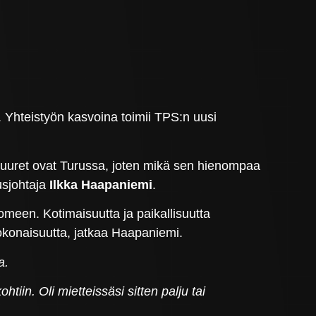
 Yhteistyön kasvoina toimii TPS:n uusi
juuret ovat Turussa, joten mikä sen hienompaa
usjohtaja
Ilkka Haapaniemi
.
een. Kotimaisuutta ja paikallisuutta
okonaisuutta, jatkaa Haapaniemi.
a.
tiin. Oli mietteissäsi sitten palju tai