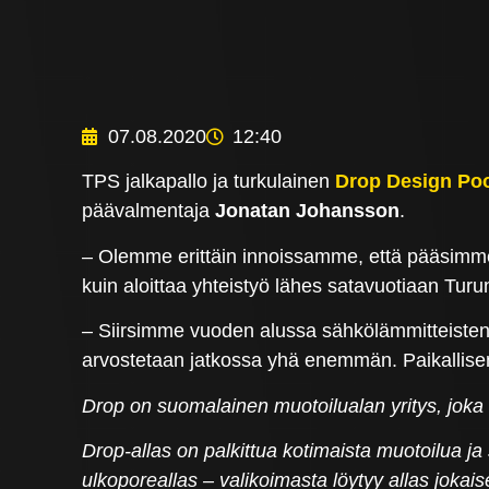
07.08.2020
12:40
TPS jalkapallo ja turkulainen
Drop Design Po
päävalmentaja
Jonatan Johansson
.
– Olemme erittäin innoissamme, että pääsimme 
kuin aloittaa yhteistyö lähes satavuotiaan Turu
– Siirsimme vuoden alussa sähkölämmitteisten
arvostetaan jatkossa yhä enemmän. Paikallisen
Drop on suomalainen muotoilualan yritys, joka
Drop-allas on palkittua kotimaista muotoilua ja s
ulkoporeallas – valikoimasta löytyy allas joka