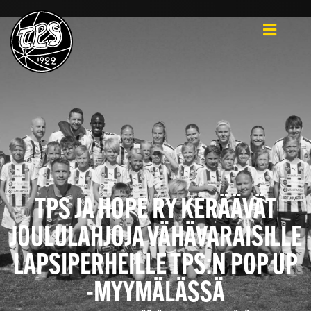
TPS JA HOPE RY KERÄÄVÄT
JOULULAHJOJA VÄHÄVARAISILLE
LAPSIPERHEILLE TPS:N POP UP
-MYYMÄLÄSSÄ