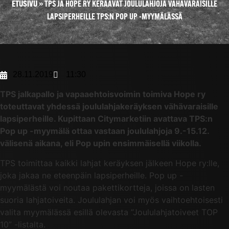
ETUSIVU
»
TPS JA HOPE RY KERÄÄVÄT JOULULAHJOJA VÄHÄVARAISILLE
LAPSIPERHEILLE TPS:N POP UP -MYYMÄLÄSSÄ
28.11.2019
11:30
TPS jalkapallo ja vapaaehtoisvoimin toimiva Hope ry
toteuttavat yhdessä joululahjakeräyksen vähävaraisille
lapsiperheille. Kupittaan Citymarketiin avattava TPS:n
Pop up -myymälä ottaa vastaan joululahjoja 9.-15.12.
välisenä aikana, eli Pop upin ensimmäisellä viikolla.
TPS toimittaa kaikki lahjat keräyksen jälkeen Hope ry:lle,
joka jakaa ne eteenpäin lapsiperheille. Pop up -
myymälästä voi noutaa pakettikortteja, joissa on lasten
suoria lahjatoiveita. Joululahjan voi myös vaihtoehtoisesti
valita myymälässä esillä olevasta ”Joululahjatoiveet TOP
10” -listalta.