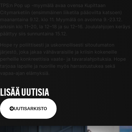
TPS:n Pop up -myymälä avaa ovensa Kupittaan
Citymarketiin (ensimmäinen liiketila pääovilta katsoen)
maanantaina 9.12. klo 11. Myymälä on avoinna 9.-23.12.
arkisin klo 11–20, la 12–18 ja su 12–16. Joululahjojen keräys
päättyy siis sunnuntaina 15.12.
Hope ry poliittisesti ja uskonnollisesti sitoutumaton
järjestö, joka jakaa vähävaraisille ja kriisin kokeneille
perheille konkreettisia vaate- ja tavaralahjoituksia. Hope
tarjoaa lapsille ja nuorille myös harrastustukea sekä
vapaa-ajan elämyksiä.
LISÄÄ UUTISIA
UUTISARKISTO