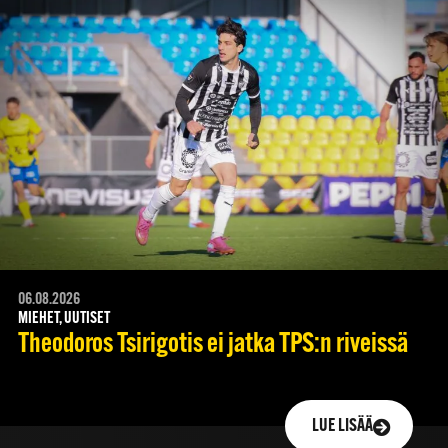
06.08.2026
MIEHET, UUTISET
Theodoros Tsirigotis ei jatka TPS:n riveissä
LUE LISÄÄ