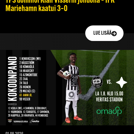
TPS dominoi Kian Visserin johdolla – IFK
Mariehamn kaatui 3–0
LUE LISÄÄ