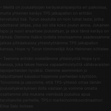
– Meillä on joululahjojen keräyskampanjoita eri paikoissa,
mutta yhteinen keräys TPS jalkapallon on erittäin
tervetullut lisä. Turun seudulla on noin tuhat lasta, jotka
odottavat lahjaa, joka voi olla koko joulun ainoa. Jokainen
lapsi ja nuori ansaitsee joululahjan, ja siksi tämä keräys on
tärkeä. Olemme lisäksi todella innoissamme saadessamme
jatkaa pitkäaikaista yhteistyötämme TPS jalkapallon
kanssa, Hope ry Turun tiiminvetäjä Arja Heinonen kiittelee.
– Teemme erittäin mielellämme yhteistyötä Hope ry:n
kanssa, joka tekee hienoa vapaaehtoistyötä vähävaraisten
lapsiperheiden hyväksi. Olemme aiemminkin jo
lahjoittaneet kausikorttejamme perheiden käyttöön.
Toivomme ja uskomme, että TPS-yhteisö ottaa tämän
joululahjakeräyksen ilolla vastaan ja voimme omalta
osaltamme olla mukana viemässä jouluiloa apua
tarvitseville perheille, TPS:n markkinointikoordinaattori
Elina Salo iloitsee.