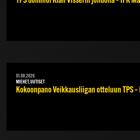
TPS dominoi Kian Visserin johdolla – IFK 
01.08.2026
MIEHET, UUTISET
Kokoonpano Veikkausliigan otteluun TPS – 