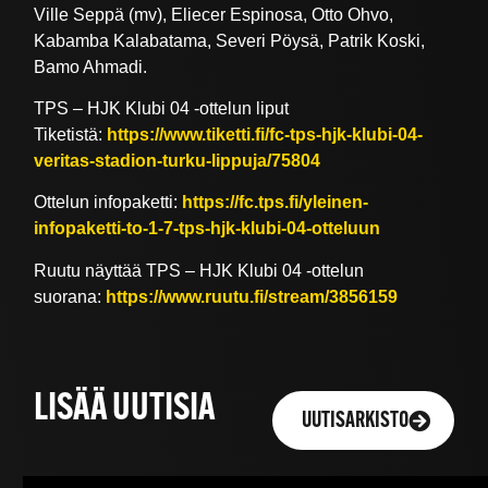
Ville Seppä (mv), Eliecer Espinosa, Otto Ohvo,
Kabamba Kalabatama, Severi Pöysä, Patrik Koski,
Bamo Ahmadi.
TPS – HJK Klubi 04 -ottelun liput
Tiketistä:
https://www.tiketti.fi/fc-tps-hjk-klubi-04-
veritas-stadion-turku-lippuja/75804
Ottelun infopaketti:
https://fc.tps.fi/yleinen-
infopaketti-to-1-7-tps-hjk-klubi-04-otteluun
Ruutu näyttää TPS – HJK Klubi 04 -ottelun
suorana:
https://www.ruutu.fi/stream/3856159
LISÄÄ UUTISIA
UUTISARKISTO