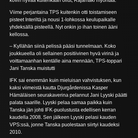
kovin hyvää kuitenkaan ollut, Rajamäki myöntää.
Viime perjantaina TPS kuitenkin otti toistamiseen
pisteet Interiltä ja nousi 1-lohkossa keulupaikalle
yhdeksällä pisteellä. Nyt onkin jo ihan toinen ääni
kellossa.
– Kyllähän siinä pelissä pääsi tunnelmaan. Koko
joukkueella oli sellainen positiivinen hyvä virinä ja
voittamaanhan kentälle aina mennään, TPS-toppari
Jani Tanska muistutti
IFK sai enemmän kuin mieluisan vahvistuksen, kun
kaksi viimeistä kautta Djurgårdenissa Kasper
Hämäläisen seurakaverina pelannut Jani Lyyski päätti
palata saarille. Lyyski pelaa samaa paikka kuin
Tanska jän johti IFK-puolustusta edellisen kerran
kaudella 2008. Sen jälkeen Lyyski pelasi kauden
VPS:ssä, jonne Tanska puolestaan siirtyi kaudeksi
2010.