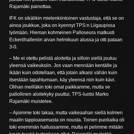
Rajamäki painottaa.
IFK on sikälikin mielenkiintoinen vastustaja, että se on
ainoa joukkue, joka on kyennyt TPS:n Liigaupissa
lyömään. Hieman kohmeinen Palloseura matkusti
Eckeröhalleniin aivan helmikuun alussa ja otti pataan
3-0.
– Me ei otettu pelistä aloitetta ja silloin siellä joutuu
yleensä vaikeuksiin. Jos vaan mennään kentälle ja
ikään kuin odotellaan, että jotain alkaisi vähän kuin
itsestään tapahtumaan, käy yleensä niin kuin kävi.
Olihan meilläkin toki omat paikkamme, mutta se
pallollinen aloitekyky puuttui, TPS-luotsi Marko
Rajamäki muistelee.
– Ajoimme toki takaa, mutta vaikeaahan siellä kolmen
maalin tappioasemasta on nousta. Toinen puoliaika oli
toki enemmän hallussamme, mutta ei pelimme mitään