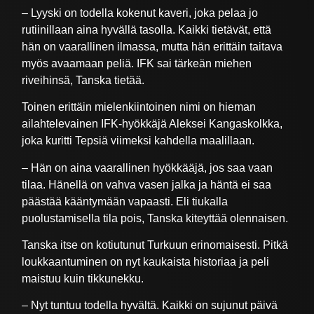
– Lyyski on todella kokenut kaveri, joka pelaa jo
rutiinillaan aina hyvällä tasolla. Kaikki tietävät, että
hän on vaarallinen ilmassa, mutta hän erittäin taitava
myös avaamaan peliä. IFK sai tärkeän miehen
riveihinsä, Tanska tietää.
Toinen erittäin mielenkiintoinen nimi on hieman
ailahtelevainen IFK-hyökkäjä Aleksei Kangaskolkka,
joka kuritti Tepsiä viimeksi kahdella maalillaan.
– Hän on aina vaarallinen hyökkääjä, jos saa vaan
tilaa. Hänellä on vahva vasen jalka ja häntä ei saa
päästää kääntymään vapaasti. Eli tiukalla
puolustamisella tila pois, Tanska kiteyttää olennaisen.
Tanska itse on kotiutunut Turkuun erinomaisesti. Pitkä
loukkaantuminen on nyt kaukaista historiaa ja peli
maistuu kuin tikkunekku.
– Nyt tuntuu todella hyvältä. Kaikki on sujunut päivä