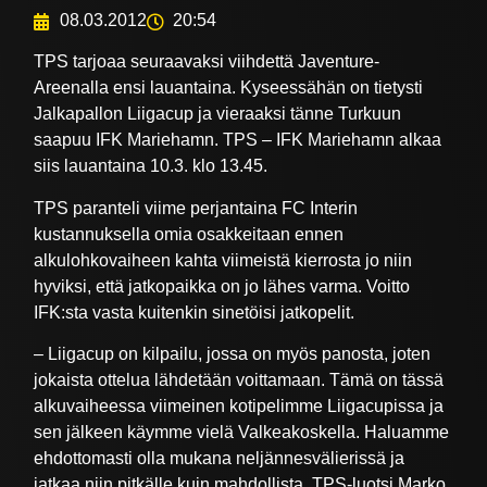
08.03.2012
20:54
TPS tarjoaa seuraavaksi viihdettä Javenture-
Areenalla ensi lauantaina. Kyseessähän on tietysti
Jalkapallon Liigacup ja vieraaksi tänne Turkuun
saapuu IFK Mariehamn. TPS – IFK Mariehamn alkaa
siis lauantaina 10.3. klo 13.45.
TPS paranteli viime perjantaina FC Interin
kustannuksella omia osakkeitaan ennen
alkulohkovaiheen kahta viimeistä kierrosta jo niin
hyviksi, että jatkopaikka on jo lähes varma. Voitto
IFK:sta vasta kuitenkin sinetöisi jatkopelit.
– Liigacup on kilpailu, jossa on myös panosta, joten
jokaista ottelua lähdetään voittamaan. Tämä on tässä
alkuvaiheessa viimeinen kotipelimme Liigacupissa ja
sen jälkeen käymme vielä Valkeakoskella. Haluamme
ehdottomasti olla mukana neljännesvälierissä ja
jatkaa niin pitkälle kuin mahdollista, TPS-luotsi Marko