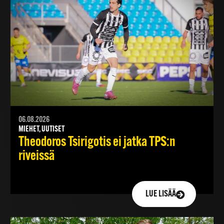
06.08.2026
MIEHET, UUTISET
Theodoros Tsirigotis ei jatka TPS:n
riveissä
LUE LISÄÄ