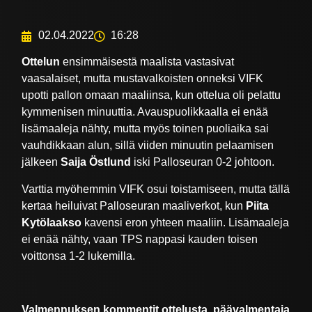
02.04.2022
16:28
Ottelun
ensimmäisestä maalista vastasivat
vaasalaiset, mutta mustavalkoisten onneksi VIFK
upotti pallon omaan maaliinsa, kun ottelua oli pelattu
kymmenisen minuuttia. Avauspuolikkaalla ei enää
lisämaaleja nähty, mutta myös toinen puoliaika sai
vauhdikkaan alun, sillä viiden minuutin pelaamisen
jälkeen
Saija Östlund
iski Palloseuran 0-2 johtoon.
Varttia myöhemmin VIFK osui toistamiseen, mutta tällä
kertaa heiluivat Palloseuran maaliverkot, kun
Piita
Kytölaakso
kavensi eron yhteen maaliin. Lisämaaleja
ei enää nähty, vaan TPS nappasi kauden toisen
voittonsa 1-2 lukemilla.
Valmennuksen kommentit ottelusta, päävalmentaja