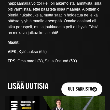
nappaamalla voitto! Peli oli aikamoista jännitystä, sillä
piti varmistaa, ettei päästetä lisää maaleja. Ajoittain oli
pieniä nukahduksia, mutta saatiin hoidettua ne, eikä
päästetty yhtä maalia enempää. Omalta osaltani oli
aika peruspeli, mutta joukkueelta peli oli hyvä. Tästä
on mukava jatkaa kotia kohti!
Maalit:
VIFK
, Kytölaakso (65′)
TPS
, Oma maali (8′), Saija Östlund (50′)
LISÄÄ UUTISIA
UUTISARKISTO