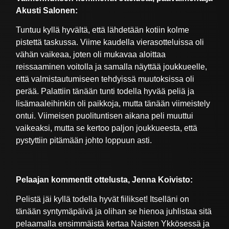
Akusti Salonen:
Tuntuu kyllä hyvältä, että lähdetään kotiin kolme
pistettä taskussa. Viime kaudella vierasotteluissa oli
vähän vaikeaa, joten oli mukavaa aloittaa
reissaaminen voitolla ja samalla näyttää joukkueelle,
että valmistautumiseen tehdyissä muutoksissa oli
perää. Palattiin tänään tunti todella hyvää peliä ja
lisämaaleihinkin oli paikkoja, mutta tänään viimeistely
ontui. Viimeisen puolituntisen aikana peli muuttui
vaikeaksi, mutta se kertoo paljon joukkueesta, että
pystyttiin pitämään johto loppuun asti.
Pelaajan kommentit ottelusta, Jenna Koivisto:
Pelistä jäi kyllä todella hyvät fiilikset! Itselläni on
tänään syntymäpäivä ja olihan se hienoa juhlistaa sitä
pelaamalla ensimmäistä kertaa Naisten Ykkösessä ja