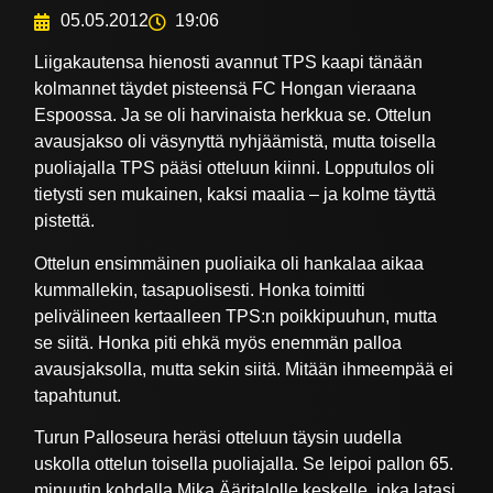
05.05.2012
19:06
Liigakautensa hienosti avannut TPS kaapi tänään
kolmannet täydet pisteensä FC Hongan vieraana
Espoossa. Ja se oli harvinaista herkkua se. Ottelun
avausjakso oli väsynyttä nyhjäämistä, mutta toisella
puoliajalla TPS pääsi otteluun kiinni. Lopputulos oli
tietysti sen mukainen, kaksi maalia – ja kolme täyttä
pistettä.
Ottelun ensimmäinen puoliaika oli hankalaa aikaa
kummallekin, tasapuolisesti. Honka toimitti
pelivälineen kertaalleen TPS:n poikkipuuhun, mutta
se siitä. Honka piti ehkä myös enemmän palloa
avausjaksolla, mutta sekin siitä. Mitään ihmeempää ei
tapahtunut.
Turun Palloseura heräsi otteluun täysin uudella
uskolla ottelun toisella puoliajalla. Se leipoi pallon 65.
minuutin kohdalla Mika Ääritalolle keskelle, joka latasi