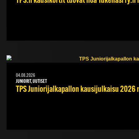
TPS:n kausikortit tuovat iloa Tukenasi ry:n n
04.08.2026
JUNIORIT, UUTISET
TPS Juniorijalkapallon kausijulkaisu 2026 