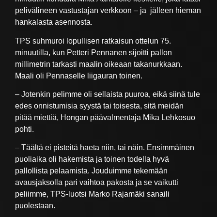
pelivälineen vastustajan verkkoon – ja jälleen hieman
hankalasta asennosta.
TPS suhmuroi lopullisen ratkaisun ottelun 75.
minuutilla, kun Petteri Pennanen sijoitti pallon
millimetrin tarkasti maalin oikeaan takanurkkaan.
Maali oli Pennaselle liigauran toinen.
– Jotenkin pelimme oli sellaista puuroa, eikä siinä tule
edes onnistumisia syystä tai toisesta, sitä meidän
pitää miettiä, Hongan päävalmentaja Mika Lehkosuo
pohti.
– Täältä ei pisteitä haeta niin, tai näin. Ensimmäinen
puoliaika oli hakemista ja toinen todella hyvä
pallollista pelaamista. Jouduimme tekemään
avausjaksolla pari vaihtoa pakosta ja se vaikutti
peliimme, TPS-luotsi Marko Rajamäki sanaili
puolestaan.