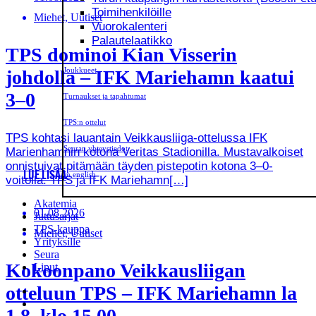
Toimihenkilöille
Miehet, Uutiset
Vuorokalenteri
Palautelaatikko
TPS dominoi Kian Visserin
Joukkueet
johdolla – IFK Mariehamn kaatui
3–0
Turnaukset ja tapahtumat
TPS:n ottelut
TPS kohtasi lauantain Veikkausliiga-ottelussa IFK
Seuran yhteystiedot
Marienhamnin kotona Veritas Stadionilla. Mustavalkoiset
onnistuivat pitämään täyden pistepotin kotona 3–0-
LUE LISÄÄ
In english
voitolla. TPS ja IFK Mariehamn[…]
Akatemia
01.08.2026
Juttusarjat
TPS-kauppa
Miehet, Uutiset
Yrityksille
Seura
Kokoonpano Veikkausliigan
Liput
otteluun TPS – IFK Mariehamn la
1.8. klo 15.00