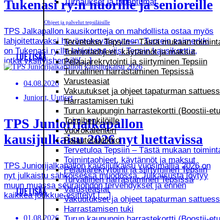
Tukenasi ry:n nuorille ja senioreille
Turnaukset ja tapahtumat
Ohjeet ja palvelut tepsiläisille
TPS Jalkapallon kausikortteja on mahdollista ostaa myös
lahjoitettavaksi hyväntekeväisyyteen. Tuorein esimerkki
Tervetuloa Tepsiin – Tästä mukaan toimint
on Tukenasi ry:lle lahjoitetut viisi Tepsin kausikorttia,
Toimintaohjeet, käytännöt ja maksut
LUE LISÄÄ
jotka yksityishenkilö[…]
Pelaajarekrytointi ja siirtyminen Tepsiin
Turvallinen harrastaminen Tepsissä
Varusteasiat
04.08.2026
Vakuutukset ja ohjeet tapaturman sattues
Juniorit, Uutiset
Harrastamisen tuki
Turun kaupungin harrastekortti (Boostii-etu
TPS Juniorijalkapallon
Toimihenkilöille
Vuorokalenteri
kausijulkaisu 2026 nyt luettavissa
Palautelaatikko
Tervetuloa Tepsiin – Tästä mukaan toimint
Toimintaohjeet, käytännöt ja maksut
TPS Juniorijalkapallon kausijulkaisu vuosimallia 2026 on
Pelaajarekrytointi ja siirtyminen Tepsiin
nyt julkaistu sähköisessä muodossa. Julkaisusta löytyy
Turvallinen harrastaminen Tepsissä
muun muassa seurajohdon tervehdykset ja ennen
Varusteasiat
LUE LISÄÄ
kaikkea joukkue-esittelyt.[…]
Vakuutukset ja ohjeet tapaturman sattues
Harrastamisen tuki
01.08.2026
Turun kaupungin harrastekortti (Boostii-etu