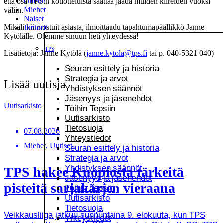
Ottelut
että osa TPS:n kotiotteluista saattaa jäädä muiden kiireiden vuoksi
Miehet
väliin.
Naiset
Mikäli kiinnostuit asiasta, ilmoittaudu tapahtumapäällikkö Janne
Juniorit
Kytölälle. Olemme sinuun heti yhteydessä!
TPS
Lisätietoja: Janne Kytölä (
janne.kytola@tps.fi
tai p. 040-5321 040)
Seuran esittely ja historia
Strategia ja arvot
Lisää uutisia
Yhdistyksen säännöt
Jäsenyys ja jäsenehdot
Uutisarkisto
Töihin Tepsiin
Uutisarkisto
Tietosuoja
07.08.2026
Yhteystiedot
Miehet, Uutiset
Seuran esittely ja historia
Strategia ja arvot
Yhdistyksen säännöt
TPS hakee Kuopiosta tärkeitä
Jäsenyys ja jäsenehdot
pisteitä sarjakärjen vieraana
Töihin Tepsiin
Uutisarkisto
Tietosuoja
Veikkausliiga jatkuu sunnuntaina 9. elokuuta, kun TPS
Yhteystiedot