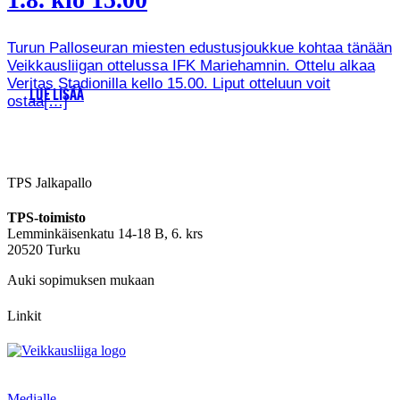
Turun Palloseuran miesten edustusjoukkue kohtaa tänään
Veikkausliigan ottelussa IFK Mariehamnin. Ottelu alkaa
Veritas Stadionilla kello 15.00. Liput otteluun voit
LUE LISÄÄ
ostaa[…]
TPS Jalkapallo
TPS-toimisto
Lemminkäisenkatu 14-18 B, 6. krs
20520 Turku
Auki sopimuksen mukaan
Linkit
Medialle