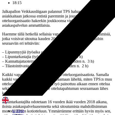
18:15
Jalkapallon Veikkausliigaan palannut TPS haluaa palvella
asiakkaitaan jatkossa entistä paremmin ja joustavammin. Siksi TPS:n
otteluorganisaatio hakeekin joukkoonsa vielä uusia vapaaehtoisia
asiakaspalvelun ammattilaisia.
Haemme tällä hetkellä sellaisia vapaaehtoisia TPS-henkisiä ihmisiä,
jotka voisivat sitoutua kauden 2018 osalta TPS:n kotiotteluihin
seuraaviin eri tehtäviin:
– Lipunmyyjiä (työaika ottelua kohden n. 2 h)
– Lipuntarkastajia (työaika ottelua kohden n. 2 h)
– Kannattajatuotemyyjää (työaika ottelua kohden n. 3 h)
– Tilastointivastaavaa (työaika ottelua kohden n. 2 h)
Kaikki vapaaehtoiset ovat osa TPS:n otteluorganisaatiota. Samalla
kaikki vapaaehtoiset pääsevät seuraamaan läheltä, miten TPS:n muu
otteluorganisaatio toimii. Koska työ painottuu aikaan ennen ottelua
sekä tauolle, pääsee myös itse ottelutapahtuman seuraamaan lähes
kokonaan.
Lipuntarkastajilta odotetaan 16 vuoden ikää vuoden 2018 aikana,
iloista asiakaspalveluasennetta sekä sitoutumista mahdollisimman
Uutiset
moneen TPS:n kotiotteluun. Ymmärrämme erittäin hyvin myös sen,