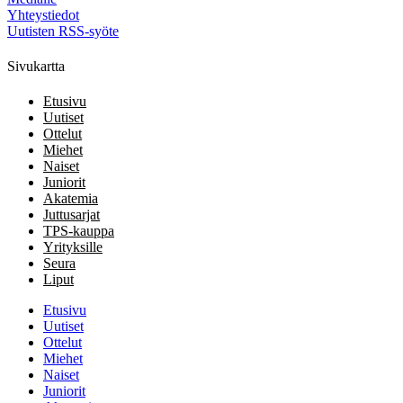
Yhteystiedot
Uutisten RSS-syöte
Sivukartta
Etusivu
Uutiset
Ottelut
Miehet
Naiset
Juniorit
Akatemia
Juttusarjat
TPS-kauppa
Yrityksille
Seura
Liput
Etusivu
Uutiset
Ottelut
Miehet
Naiset
Juniorit